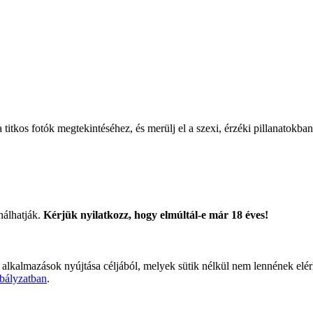
titkos fotók megtekintéséhez, és merülj el a szexi, érzéki pillanatokban
nálhatják.
Kérjük nyilatkozz, hogy elmúltál-e már 18 éves!
 alkalmazások nyújtása céljából, melyek sütik nélkül nem lennének elé
bályzatban
.