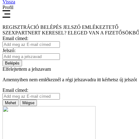
Vissza
Profil
REGISZTRÁCIÓ
BELÉPÉS
JELSZÓ EMLÉKEZTETŐ
SZEXPARTNERT KERESEL?
ELEGED VAN A FIZETŐSÖKBŐ
Email címed:
Jelszó:
Belépés
Elfelejtettem a jelszavam
Amennyiben nem emlékeznél a régi jelszavadra itt kérhetsz új jelszót
Email címed:
Mehet
Mégse