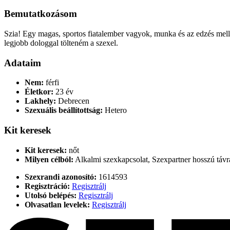
Bemutatkozásom
Szia! Egy magas, sportos fiatalember vagyok, munka és az edzés mell
legjobb dologgal tölteném a szexel.
Adataim
Nem:
férfi
Életkor:
23 év
Lakhely:
Debrecen
Szexuális beállítottság:
Hetero
Kit keresek
Kit keresek:
nőt
Milyen célból:
Alkalmi szexkapcsolat, Szexpartner hosszú távr
Szexrandi azonosító:
1614593
Regisztráció:
Regisztrálj
Utolsó belépés:
Regisztrálj
Olvasatlan levelek:
Regisztrálj