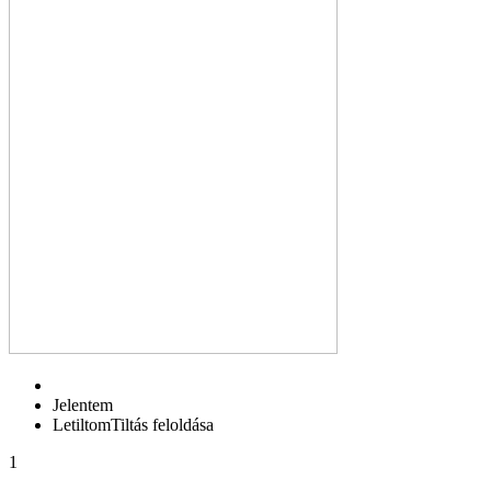
Jelentem
Letiltom
Tiltás feloldása
1