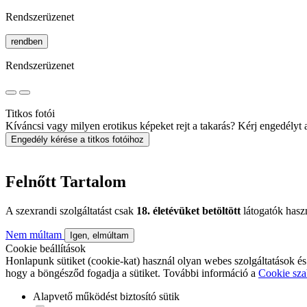
Rendszerüzenet
rendben
Rendszerüzenet
Titkos fotói
Kíváncsi vagy milyen erotikus képeket rejt a takarás? Kérj engedélyt a 
Engedély kérése a titkos fotóihoz
Felnőtt Tartalom
A szexrandi szolgáltatást csak
18. életévüket betöltött
látogatók hasz
Nem múltam
Igen, elmúltam
Cookie beállítások
Honlapunk sütiket (cookie-kat) használ olyan webes szolgáltatások és
hogy a böngésződ fogadja a sütiket. További információ a
Cookie sza
Alapvető működést biztosító sütik