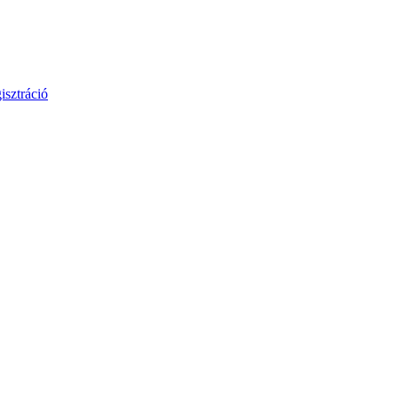
isztráció