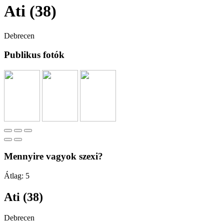
Ati (38)
Debrecen
Publikus fotók
Mennyire vagyok szexi?
Átlag:
5
Ati (38)
Debrecen