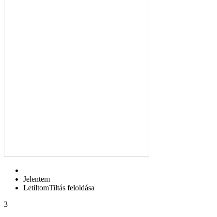
Jelentem
Letiltom
Tiltás feloldása
3