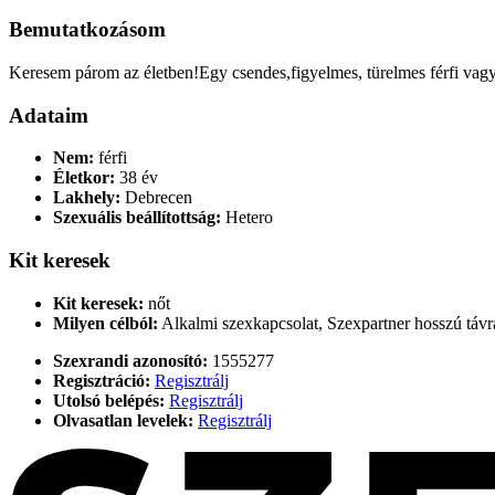
Bemutatkozásom
Keresem párom az életben!Egy csendes,figyelmes, türelmes férfi vag
Adataim
Nem:
férfi
Életkor:
38 év
Lakhely:
Debrecen
Szexuális beállítottság:
Hetero
Kit keresek
Kit keresek:
nőt
Milyen célból:
Alkalmi szexkapcsolat, Szexpartner hosszú táv
Szexrandi azonosító:
1555277
Regisztráció:
Regisztrálj
Utolsó belépés:
Regisztrálj
Olvasatlan levelek:
Regisztrálj