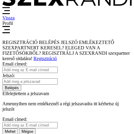
Vissza
Profil
REGISZTRÁCIÓ
BELÉPÉS
JELSZÓ EMLÉKEZTETŐ
SZEXPARTNERT KERESEL?
ELEGED VAN A
FIZETŐSÖKBŐL?
REGISZTRÁLJ A SZEXRANDI
szexpartner
kereső
oldalára!
Regisztráció
Email címed:
Jelszó:
Belépés
Elfelejtettem a jelszavam
Amennyiben nem emlékeznél a régi jelszavadra itt kérhetsz új
jelszót
Email címed:
Mehet
Mégse