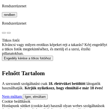
Rendszerüzenet
rendben
Rendszerüzenet
Titkos fotói
Kíváncsi vagy milyen erotikus képeket rejt a takarás? Kérj engedélyt
a titkos fotók megtekintéséhez, és merülj el a szexi, érzéki
pillanatokban.
Engedély kérése a titkos fotóihoz
Felnőtt Tartalom
A szexrandi szolgáltatást csak
18. életévüket betöltött
látogatók
használhatják.
Kérjük nyilatkozz, hogy elmúltál-e már 18 éves!
Nem múltam
Igen, elmúltam
Cookie beállítások
Honlapunk sütiket (cookie-kat) használ olyan webes szolgáltatások