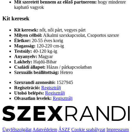
Mit szeretett bennem az előző partnerem:
hogy mindenre
kapható vagyok
Kit keresek
Kit keresek:
nőt, női párt, vegyes párt
Milyen célból:
Alkalmi szexkapcsolat, Csoportos szexre
Életkor:
20-55 éves korig
Magasság:
120-220 cm-ig
Testsúly:
40-120 kg-ig
Anyanyelv:
Magyar
Lakhely:
Hajdú-Bihar
Családi állapot:
Házas / párkapcsolatban
Szexuális beállítottság:
Hetero
Szexrandi azonosító:
1527945
Regisztráció:
Regisztrálj
Utolsó belépés:
Regisztrálj
Olvasatlan levelek:
Regisztrálj
Ügyfélszolgálat
Adatvédelem
ÁSZF
Cookie szabályzat
Impresszum