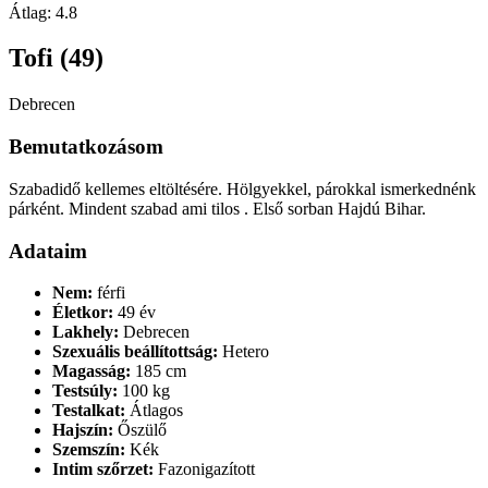
Átlag:
4.8
Tofi (49)
Debrecen
Bemutatkozásom
Szabadidő kellemes eltöltésére. Hölgyekkel, párokkal ismerkednénk
párként. Mindent szabad ami tilos . Első sorban Hajdú Bihar.
Adataim
Nem:
férfi
Életkor:
49 év
Lakhely:
Debrecen
Szexuális beállítottság:
Hetero
Magasság:
185 cm
Testsúly:
100 kg
Testalkat:
Átlagos
Hajszín:
Őszülő
Szemszín:
Kék
Intim szőrzet:
Fazonigazított