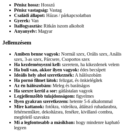
Pénisz hossz:
Hosszú
Pénisz vastagság:
Vastag
Családi állapot:
Házas / párkapcsolatban
Gyerek:
Van
Italfogyasztás:
Ritkán iszom alkoholt
Anyanyelv:
Magyar
Jellemzésem
Amiben benne vagyok:
Normál szex, Orális szex, Anális
szex, 3-as szex, Párcsere, Csoportos szex
Ha kezdeményezni kell:
szeretem, ha kikezdenek velem
Ha buli van, akkor ilyen vagyok:
édes becsípett
Ideális hely ahol szeretkeznék:
A hálószobám
Ha pornó filmet látok:
felizgat, és önkielégítek
Az én hálószobám:
Meleg és barátságos
Ha szexre kerül a sor:
gátlástalan vagyok
Legjellemzőbb tulajdonságom:
figyelmes
Ilyen gyakran szeretkezem:
hetente 5-6 alkalommal
Mire kattanok:
fotókra, videókra, átlátszó ruhadarabra,
fehérneműkre, dekoltázsra, fenékre, kivillanó combra,
megfelelő szavakra
Mi a legfontosabb a másikban:
hogy mindenre kapható
legyen