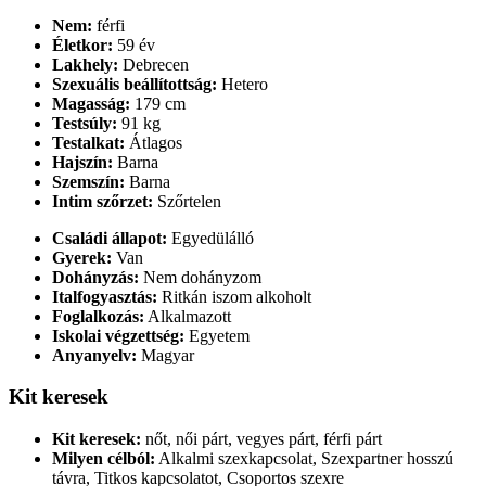
Nem:
férfi
Életkor:
59 év
Lakhely:
Debrecen
Szexuális beállítottság:
Hetero
Magasság:
179 cm
Testsúly:
91 kg
Testalkat:
Átlagos
Hajszín:
Barna
Szemszín:
Barna
Intim szőrzet:
Szőrtelen
Családi állapot:
Egyedülálló
Gyerek:
Van
Dohányzás:
Nem dohányzom
Italfogyasztás:
Ritkán iszom alkoholt
Foglalkozás:
Alkalmazott
Iskolai végzettség:
Egyetem
Anyanyelv:
Magyar
Kit keresek
Kit keresek:
nőt, női párt, vegyes párt, férfi párt
Milyen célból:
Alkalmi szexkapcsolat, Szexpartner hosszú
távra, Titkos kapcsolatot, Csoportos szexre