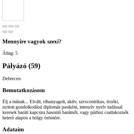
Mennyire vagyok szexi?
Átlag:
5
Pályázó (59)
Debrecen
Bemutatkozásom
Élj a mának... Elvált, elhanyagolt, aktív, szexcentrikus, érzéki,
nyitott gondolkodású diplomás pasiként, intenzív nyelv tudással
keresek baráti kapcsira hasonló barátnőt, vagy párhoz csatlakoznék
heteró alapon a hölgy örömére.
Adataim