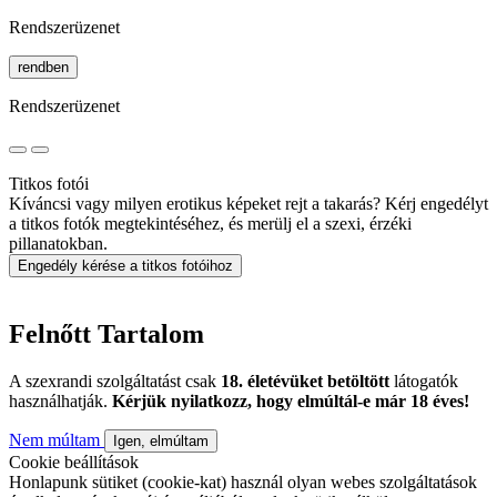
Rendszerüzenet
rendben
Rendszerüzenet
Titkos fotói
Kíváncsi vagy milyen erotikus képeket rejt a takarás? Kérj engedélyt
a titkos fotók megtekintéséhez, és merülj el a szexi, érzéki
pillanatokban.
Engedély kérése a titkos fotóihoz
Felnőtt Tartalom
A szexrandi szolgáltatást csak
18. életévüket betöltött
látogatók
használhatják.
Kérjük nyilatkozz, hogy elmúltál-e már 18 éves!
Nem múltam
Igen, elmúltam
Cookie beállítások
Honlapunk sütiket (cookie-kat) használ olyan webes szolgáltatások