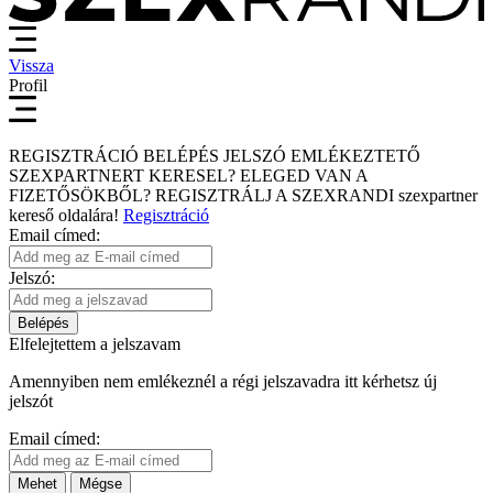
Vissza
Profil
REGISZTRÁCIÓ
BELÉPÉS
JELSZÓ EMLÉKEZTETŐ
SZEXPARTNERT KERESEL?
ELEGED VAN A
FIZETŐSÖKBŐL?
REGISZTRÁLJ A SZEXRANDI
szexpartner
kereső
oldalára!
Regisztráció
Email címed:
Jelszó:
Belépés
Elfelejtettem a jelszavam
Amennyiben nem emlékeznél a régi jelszavadra itt kérhetsz új
jelszót
Email címed:
Mehet
Mégse