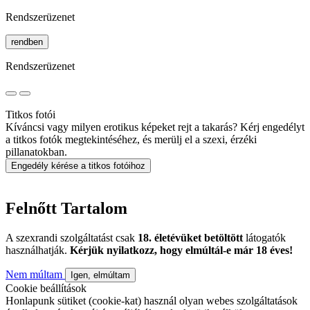
Rendszerüzenet
rendben
Rendszerüzenet
Titkos fotói
Kíváncsi vagy milyen erotikus képeket rejt a takarás? Kérj engedélyt
a titkos fotók megtekintéséhez, és merülj el a szexi, érzéki
pillanatokban.
Engedély kérése a titkos fotóihoz
Felnőtt Tartalom
A szexrandi szolgáltatást csak
18. életévüket betöltött
látogatók
használhatják.
Kérjük nyilatkozz, hogy elmúltál-e már 18 éves!
Nem múltam
Igen, elmúltam
Cookie beállítások
Honlapunk sütiket (cookie-kat) használ olyan webes szolgáltatások