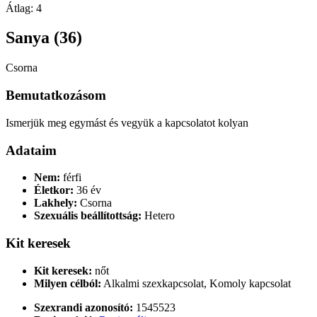
Átlag:
4
Sanya (36)
Csorna
Bemutatkozásom
Ismerjük meg egymást és vegyük a kapcsolatot kolyan
Adataim
Nem:
férfi
Életkor:
36 év
Lakhely:
Csorna
Szexuális beállítottság:
Hetero
Kit keresek
Kit keresek:
nőt
Milyen célból:
Alkalmi szexkapcsolat, Komoly kapcsolat
Szexrandi azonosító:
1545523