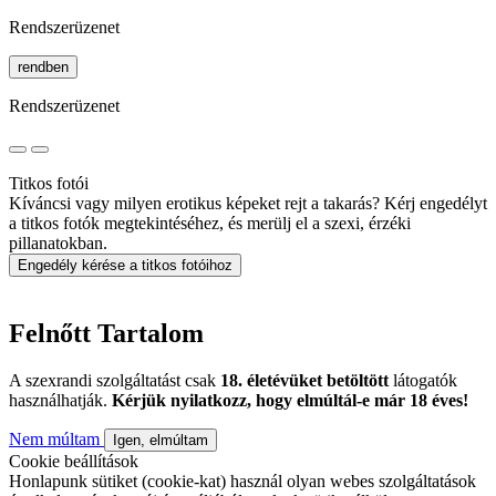
Rendszerüzenet
rendben
Rendszerüzenet
Titkos fotói
Kíváncsi vagy milyen erotikus képeket rejt a takarás? Kérj engedélyt
a titkos fotók megtekintéséhez, és merülj el a szexi, érzéki
pillanatokban.
Engedély kérése a titkos fotóihoz
Felnőtt Tartalom
A szexrandi szolgáltatást csak
18. életévüket betöltött
látogatók
használhatják.
Kérjük nyilatkozz, hogy elmúltál-e már 18 éves!
Nem múltam
Igen, elmúltam
Cookie beállítások
Honlapunk sütiket (cookie-kat) használ olyan webes szolgáltatások