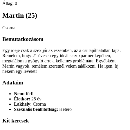
Átlag:
0
Martin (25)
Csorna
Bemutatkozásom
Egy ideje csak a szex jár az eszemben, az a csillapíthatatlan fajta.
Remélem, hogy 21 évesen egy ideális szexpartner képében,
megtalálom a gyógyírt erre a kellemes problémára. Egyébként
Martin vagyok, remélem szeretnél velem találkozni. Ha igen, írj
nekem egy levelet!
Adataim
Nem:
férfi
Életkor:
25 év
Lakhely:
Csorna
Szexuális beállítottság:
Hetero
Kit keresek