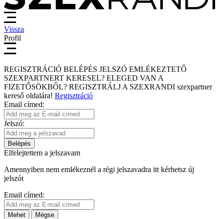
Vissza
Profil
REGISZTRÁCIÓ
BELÉPÉS
JELSZÓ EMLÉKEZTETŐ
SZEXPARTNERT KERESEL?
ELEGED VAN A
FIZETŐSÖKBŐL?
REGISZTRÁLJ A SZEXRANDI
szexpartner
kereső
oldalára!
Regisztráció
Email címed:
Jelszó:
Belépés
Elfelejtettem a jelszavam
Amennyiben nem emlékeznél a régi jelszavadra itt kérhetsz új
jelszót
Email címed:
Mehet
Mégse