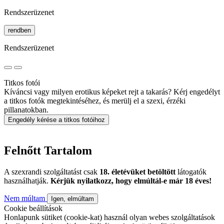
Rendszerüzenet
rendben
Rendszerüzenet
Titkos fotói
Kíváncsi vagy milyen erotikus képeket rejt a takarás? Kérj engedélyt
a titkos fotók megtekintéséhez, és merülj el a szexi, érzéki
pillanatokban.
Engedély kérése a titkos fotóihoz
Felnőtt Tartalom
A szexrandi szolgáltatást csak
18. életévüket betöltött
látogatók
használhatják.
Kérjük nyilatkozz, hogy elmúltál-e már 18 éves!
Nem múltam
Igen, elmúltam
Cookie beállítások
Honlapunk sütiket (cookie-kat) használ olyan webes szolgáltatások