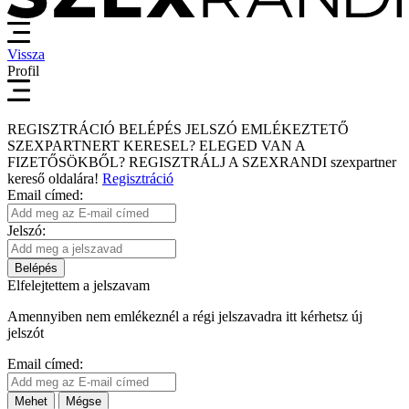
Vissza
Profil
REGISZTRÁCIÓ
BELÉPÉS
JELSZÓ EMLÉKEZTETŐ
SZEXPARTNERT KERESEL?
ELEGED VAN A
FIZETŐSÖKBŐL?
REGISZTRÁLJ A SZEXRANDI
szexpartner
kereső
oldalára!
Regisztráció
Email címed:
Jelszó:
Belépés
Elfelejtettem a jelszavam
Amennyiben nem emlékeznél a régi jelszavadra itt kérhetsz új
jelszót
Email címed:
Mehet
Mégse