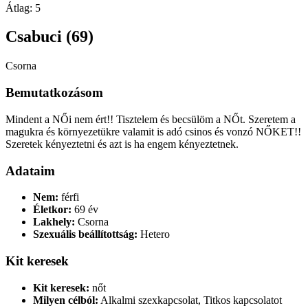
Átlag:
5
Csabuci (69)
Csorna
Bemutatkozásom
Mindent a NŐi nem ért!! Tisztelem és becsülöm a NŐt. Szeretem a
magukra és környezetükre valamit is adó csinos és vonzó NŐKET!!
Szeretek kényeztetni és azt is ha engem kényeztetnek.
Adataim
Nem:
férfi
Életkor:
69 év
Lakhely:
Csorna
Szexuális beállítottság:
Hetero
Kit keresek
Kit keresek:
nőt
Milyen célból:
Alkalmi szexkapcsolat, Titkos kapcsolatot