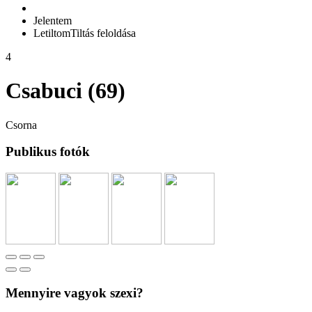
Jelentem
Letiltom
Tiltás feloldása
4
Csabuci (69)
Csorna
Publikus fotók
Mennyire vagyok szexi?