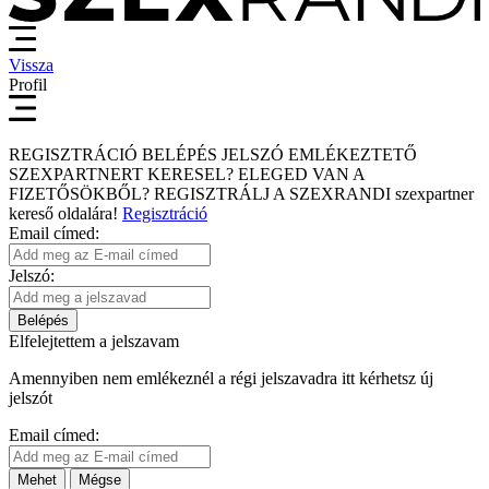
Vissza
Profil
REGISZTRÁCIÓ
BELÉPÉS
JELSZÓ EMLÉKEZTETŐ
SZEXPARTNERT KERESEL?
ELEGED VAN A
FIZETŐSÖKBŐL?
REGISZTRÁLJ A SZEXRANDI
szexpartner
kereső
oldalára!
Regisztráció
Email címed:
Jelszó:
Belépés
Elfelejtettem a jelszavam
Amennyiben nem emlékeznél a régi jelszavadra itt kérhetsz új
jelszót
Email címed:
Mehet
Mégse