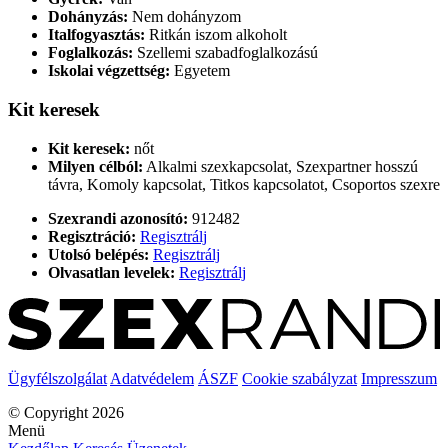
Dohányzás:
Nem dohányzom
Italfogyasztás:
Ritkán iszom alkoholt
Foglalkozás:
Szellemi szabadfoglalkozású
Iskolai végzettség:
Egyetem
Kit keresek
Kit keresek:
nőt
Milyen célból:
Alkalmi szexkapcsolat, Szexpartner hosszú
távra, Komoly kapcsolat, Titkos kapcsolatot, Csoportos szexre
Szexrandi azonosító:
912482
Regisztráció:
Regisztrálj
Utolsó belépés:
Regisztrálj
Olvasatlan levelek:
Regisztrálj
Ügyfélszolgálat
Adatvédelem
ÁSZF
Cookie szabályzat
Impresszum
© Copyright 2026
Menü