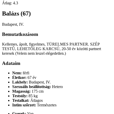
Átlag:
4.3
Balázs (67)
Budapest, IV.
Bemutatkozásom
Kellemes, ápolt, figyelmes, TÜRELMES PARTNER. SZÉP
TESTÛ, LEHETÕLEG KARCSÚ, 20-50 év közötti partnert
keresek (Velem nem leszel elégedetlen.)
Adataim
Nem:
férfi
Életkor:
67 év
Lakhely:
Budapest, IV.
Szexuális beállítottság:
Hetero
Magasság:
175 cm
Testsúly:
85 kg
Testalkat:
Átlagos
Intim szőrzet:
Természetes
Gyerek:
Van