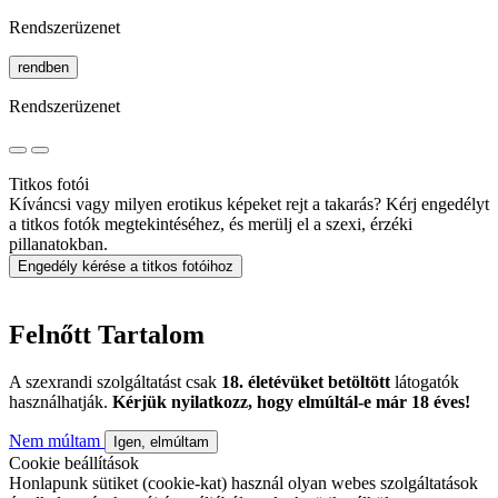
Rendszerüzenet
rendben
Rendszerüzenet
Titkos fotói
Kíváncsi vagy milyen erotikus képeket rejt a takarás? Kérj engedélyt
a titkos fotók megtekintéséhez, és merülj el a szexi, érzéki
pillanatokban.
Engedély kérése a titkos fotóihoz
Felnőtt Tartalom
A szexrandi szolgáltatást csak
18. életévüket betöltött
látogatók
használhatják.
Kérjük nyilatkozz, hogy elmúltál-e már 18 éves!
Nem múltam
Igen, elmúltam
Cookie beállítások
Honlapunk sütiket (cookie-kat) használ olyan webes szolgáltatások