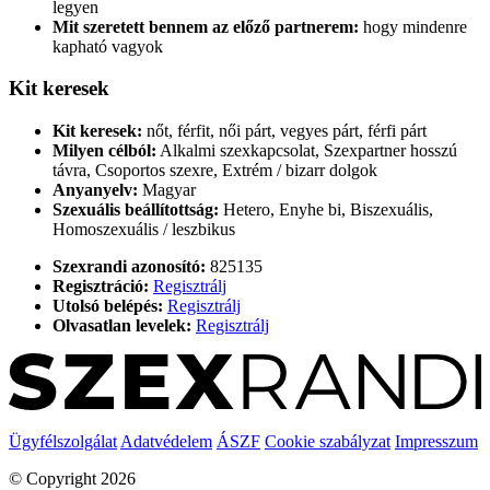
legyen
Mit szeretett bennem az előző partnerem:
hogy mindenre
kapható vagyok
Kit keresek
Kit keresek:
nőt, férfit, női párt, vegyes párt, férfi párt
Milyen célból:
Alkalmi szexkapcsolat, Szexpartner hosszú
távra, Csoportos szexre, Extrém / bizarr dolgok
Anyanyelv:
Magyar
Szexuális beállítottság:
Hetero, Enyhe bi, Biszexuális,
Homoszexuális / leszbikus
Szexrandi azonosító:
825135
Regisztráció:
Regisztrálj
Utolsó belépés:
Regisztrálj
Olvasatlan levelek:
Regisztrálj
Ügyfélszolgálat
Adatvédelem
ÁSZF
Cookie szabályzat
Impresszum
© Copyright 2026