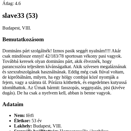
Átlag:
4.6
slave33 (53)
Budapest, VIII.
Bemutatkozásom
Domináns párt szolgálnék! Izmos pasik seggét nyalnám!!!! Akár
csak mindössze ennyi! 42/183/78 sportosan vékony pasi vagyok.
Továbbá keresek olyan domináns párt, akik élveznék, hogy
parancsszóra teljesítem kívánságaikat. Akik szívesen megaláznának
és szexrabszolgának használnának. Eddig még csak fiúval voltam,
de kipróbálnám, milyen, ha egy hölgy combjai közé nyomják a
fejem, vagy a számra ül. Pórázra köthettek, és engedelmes kutyussá
idomíthattok. Az Úrnak bármit: fasszopás, seggnyalás, pisi (kivéve
dugás). De ha csak a nyelvem kell, abban is benne vagyok.
Adataim
Nem:
férfi
Életkor:
53 év
Lakhely:
Budapest, VIII.