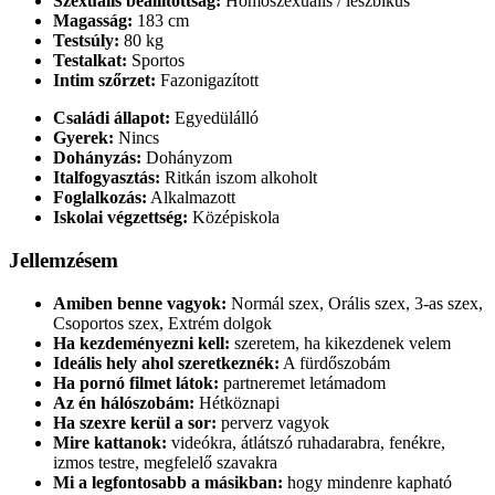
Szexuális beállítottság:
Homoszexuális / leszbikus
Magasság:
183 cm
Testsúly:
80 kg
Testalkat:
Sportos
Intim szőrzet:
Fazonigazított
Családi állapot:
Egyedülálló
Gyerek:
Nincs
Dohányzás:
Dohányzom
Italfogyasztás:
Ritkán iszom alkoholt
Foglalkozás:
Alkalmazott
Iskolai végzettség:
Középiskola
Jellemzésem
Amiben benne vagyok:
Normál szex, Orális szex, 3-as szex,
Csoportos szex, Extrém dolgok
Ha kezdeményezni kell:
szeretem, ha kikezdenek velem
Ideális hely ahol szeretkeznék:
A fürdőszobám
Ha pornó filmet látok:
partneremet letámadom
Az én hálószobám:
Hétköznapi
Ha szexre kerül a sor:
perverz vagyok
Mire kattanok:
videókra, átlátszó ruhadarabra, fenékre,
izmos testre, megfelelő szavakra
Mi a legfontosabb a másikban:
hogy mindenre kapható