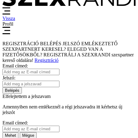
Vissza
Profil
REGISZTRÁCIÓ
BELÉPÉS
JELSZÓ EMLÉKEZTETŐ
SZEXPARTNERT KERESEL?
ELEGED VAN A
FIZETŐSÖKBŐL?
REGISZTRÁLJ A SZEXRANDI
szexpartner
kereső
oldalára!
Regisztráció
Email címed:
Jelszó:
Belépés
Elfelejtettem a jelszavam
Amennyiben nem emlékeznél a régi jelszavadra itt kérhetsz új
jelszót
Email címed:
Mehet
Mégse