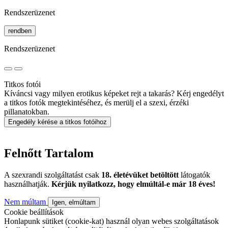
Rendszerüzenet
rendben
Rendszerüzenet
Titkos fotói
Kíváncsi vagy milyen erotikus képeket rejt a takarás? Kérj engedélyt
a titkos fotók megtekintéséhez, és merülj el a szexi, érzéki
pillanatokban.
Engedély kérése a titkos fotóihoz
Felnőtt Tartalom
A szexrandi szolgáltatást csak
18. életévüket betöltött
látogatók
használhatják.
Kérjük nyilatkozz, hogy elmúltál-e már 18 éves!
Nem múltam
Igen, elmúltam
Cookie beállítások
Honlapunk sütiket (cookie-kat) használ olyan webes szolgáltatások