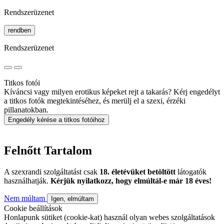
Rendszerüzenet
rendben
Rendszerüzenet
Titkos fotói
Kíváncsi vagy milyen erotikus képeket rejt a takarás? Kérj engedélyt
a titkos fotók megtekintéséhez, és merülj el a szexi, érzéki
pillanatokban.
Engedély kérése a titkos fotóihoz
Felnőtt Tartalom
A szexrandi szolgáltatást csak
18. életévüket betöltött
látogatók
használhatják.
Kérjük nyilatkozz, hogy elmúltál-e már 18 éves!
Nem múltam
Igen, elmúltam
Cookie beállítások
Honlapunk sütiket (cookie-kat) használ olyan webes szolgáltatások