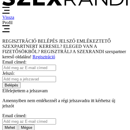
Vissza
Profil
REGISZTRÁCIÓ
BELÉPÉS
JELSZÓ EMLÉKEZTETŐ
SZEXPARTNERT KERESEL?
ELEGED VAN A
FIZETŐSÖKBŐL?
REGISZTRÁLJ A SZEXRANDI
szexpartner
kereső
oldalára!
Regisztráció
Email címed:
Jelszó:
Belépés
Elfelejtettem a jelszavam
Amennyiben nem emlékeznél a régi jelszavadra itt kérhetsz új
jelszót
Email címed:
Mehet
Mégse