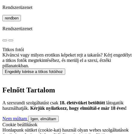
Rendszerüzenet
rendben
Rendszerüzenet
Titkos fotói
Kíváncsi vagy milyen erotikus képeket rejt a takarás? Kérj engedélyt
a titkos fotók megtekintéséhez, és merülj el a szexi, érzéki
pillanatokban.
Engedély kérése a titkos fotóihoz
Felnőtt Tartalom
A szexrandi szolgáltatást csak
18. életévüket betöltött
látogatók
használhatják.
Kérjük nyilatkozz, hogy elmúltál-e már 18 éves!
Nem múltam
Igen, elmúltam
Cookie beállítások
Honlapunk sütiket (cookie-kat) használ olyan webes szolgáltatások