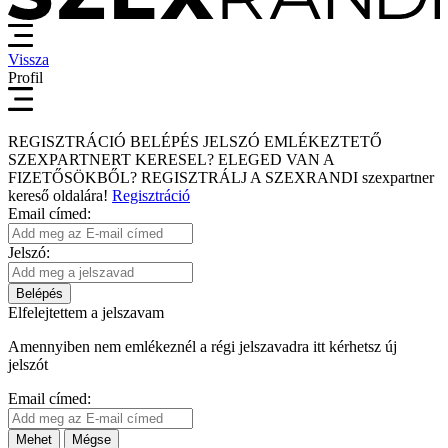
Vissza
Profil
REGISZTRÁCIÓ
BELÉPÉS
JELSZÓ EMLÉKEZTETŐ
SZEXPARTNERT KERESEL?
ELEGED VAN A
FIZETŐSÖKBŐL?
REGISZTRÁLJ A SZEXRANDI
szexpartner
kereső
oldalára!
Regisztráció
Email címed:
Jelszó:
Belépés
Elfelejtettem a jelszavam
Amennyiben nem emlékeznél a régi jelszavadra itt kérhetsz új
jelszót
Email címed:
Mehet
Mégse