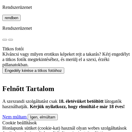
Rendszerüzenet
rendben
Rendszerüzenet
Titkos fotói
Kíváncsi vagy milyen erotikus képeket rejt a takarás? Kérj engedélyt
a titkos fotók megtekintéséhez, és merülj el a szexi, érzéki
pillanatokban.
Engedély kérése a titkos fotóihoz
Felnőtt Tartalom
A szexrandi szolgáltatást csak
18. életévüket betöltött
látogatók
használhatják.
Kérjük nyilatkozz, hogy elmúltál-e már 18 éves!
Nem múltam
Igen, elmúltam
Cookie beállítások
Honlapunk sütiket (cookie-kat) használ olyan webes szolgáltatások