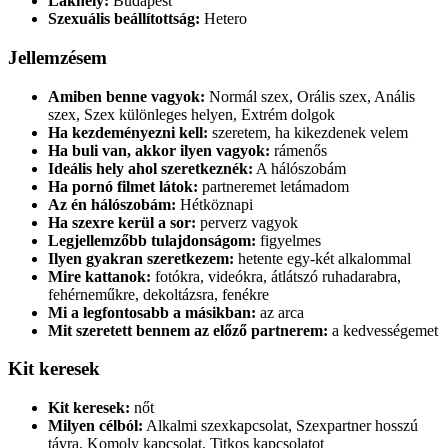
Lakhely:
Budapest
Szexuális beállítottság:
Hetero
Jellemzésem
Amiben benne vagyok:
Normál szex, Orális szex, Anális
szex, Szex különleges helyen, Extrém dolgok
Ha kezdeményezni kell:
szeretem, ha kikezdenek velem
Ha buli van, akkor ilyen vagyok:
rámenős
Ideális hely ahol szeretkeznék:
A hálószobám
Ha pornó filmet látok:
partneremet letámadom
Az én hálószobám:
Hétköznapi
Ha szexre kerül a sor:
perverz vagyok
Legjellemzőbb tulajdonságom:
figyelmes
Ilyen gyakran szeretkezem:
hetente egy-két alkalommal
Mire kattanok:
fotókra, videókra, átlátszó ruhadarabra,
fehérneműkre, dekoltázsra, fenékre
Mi a legfontosabb a másikban:
az arca
Mit szeretett bennem az előző partnerem:
a kedvességemet
Kit keresek
Kit keresek:
nőt
Milyen célból:
Alkalmi szexkapcsolat, Szexpartner hosszú
távra, Komoly kapcsolat, Titkos kapcsolatot