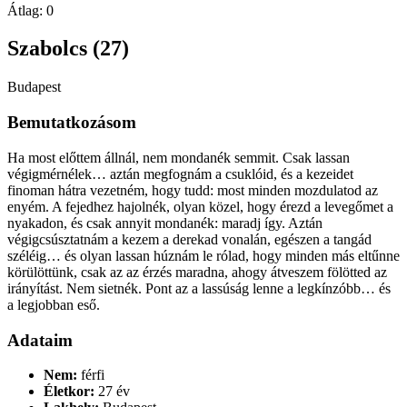
Átlag:
0
Szabolcs (27)
Budapest
Bemutatkozásom
Ha most előttem állnál, nem mondanék semmit. Csak lassan
végigmérnélek… aztán megfognám a csuklóid, és a kezeidet
finoman hátra vezetném, hogy tudd: most minden mozdulatod az
enyém. A fejedhez hajolnék, olyan közel, hogy érezd a levegőmet a
nyakadon, és csak annyit mondanék: maradj így. Aztán
végigcsúsztatnám a kezem a derekad vonalán, egészen a tangád
széléig… és olyan lassan húznám le rólad, hogy minden más eltűnne
körülöttünk, csak az az érzés maradna, ahogy átveszem fölötted az
irányítást. Nem sietnék. Pont az a lassúság lenne a legkínzóbb… és
a legjobban eső.
Adataim
Nem:
férfi
Életkor:
27 év