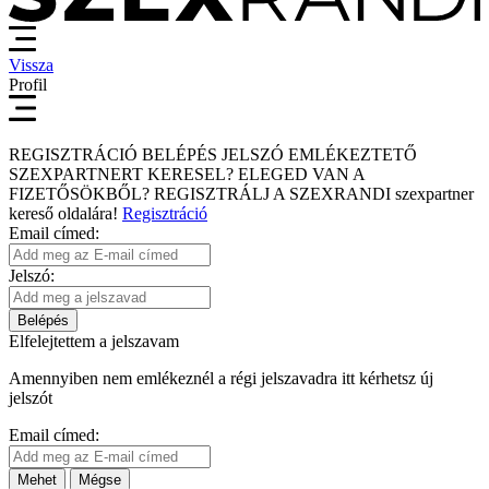
Vissza
Profil
REGISZTRÁCIÓ
BELÉPÉS
JELSZÓ EMLÉKEZTETŐ
SZEXPARTNERT KERESEL?
ELEGED VAN A
FIZETŐSÖKBŐL?
REGISZTRÁLJ A SZEXRANDI
szexpartner
kereső
oldalára!
Regisztráció
Email címed:
Jelszó:
Belépés
Elfelejtettem a jelszavam
Amennyiben nem emlékeznél a régi jelszavadra itt kérhetsz új
jelszót
Email címed:
Mehet
Mégse