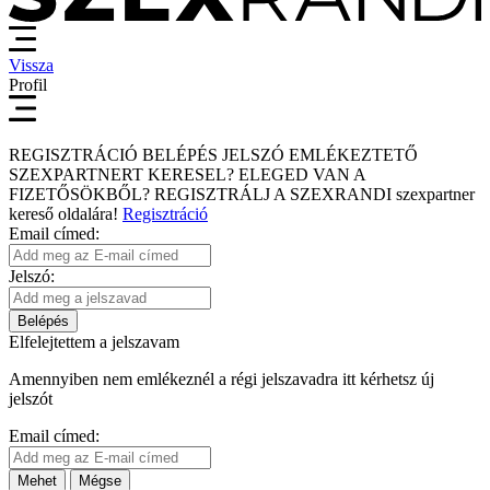
Vissza
Profil
REGISZTRÁCIÓ
BELÉPÉS
JELSZÓ EMLÉKEZTETŐ
SZEXPARTNERT KERESEL?
ELEGED VAN A
FIZETŐSÖKBŐL?
REGISZTRÁLJ A SZEXRANDI
szexpartner
kereső
oldalára!
Regisztráció
Email címed:
Jelszó:
Belépés
Elfelejtettem a jelszavam
Amennyiben nem emlékeznél a régi jelszavadra itt kérhetsz új
jelszót
Email címed:
Mehet
Mégse