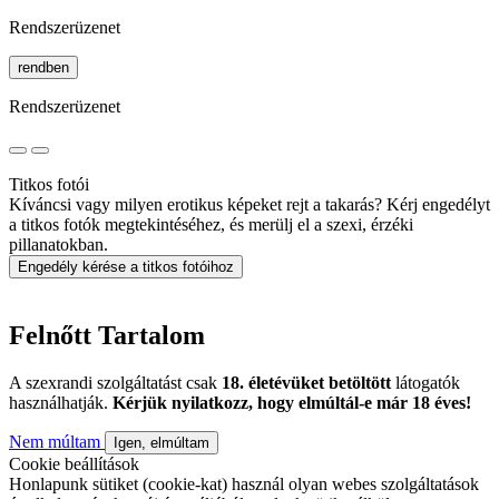
Rendszerüzenet
rendben
Rendszerüzenet
Titkos fotói
Kíváncsi vagy milyen erotikus képeket rejt a takarás? Kérj engedélyt
a titkos fotók megtekintéséhez, és merülj el a szexi, érzéki
pillanatokban.
Engedély kérése a titkos fotóihoz
Felnőtt Tartalom
A szexrandi szolgáltatást csak
18. életévüket betöltött
látogatók
használhatják.
Kérjük nyilatkozz, hogy elmúltál-e már 18 éves!
Nem múltam
Igen, elmúltam
Cookie beállítások
Honlapunk sütiket (cookie-kat) használ olyan webes szolgáltatások