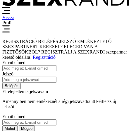
Vissza
Profil
REGISZTRÁCIÓ
BELÉPÉS
JELSZÓ EMLÉKEZTETŐ
SZEXPARTNERT KERESEL?
ELEGED VAN A
FIZETŐSÖKBŐL?
REGISZTRÁLJ A SZEXRANDI
szexpartner
kereső
oldalára!
Regisztráció
Email címed:
Jelszó:
Belépés
Elfelejtettem a jelszavam
Amennyiben nem emlékeznél a régi jelszavadra itt kérhetsz új
jelszót
Email címed:
Mehet
Mégse