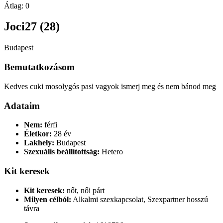
Átlag:
0
Joci27 (28)
Budapest
Bemutatkozásom
Kedves cuki mosolygós pasi vagyok ismerj meg és nem bánod meg
Adataim
Nem:
férfi
Életkor:
28 év
Lakhely:
Budapest
Szexuális beállítottság:
Hetero
Kit keresek
Kit keresek:
nőt, női párt
Milyen célból:
Alkalmi szexkapcsolat, Szexpartner hosszú
távra