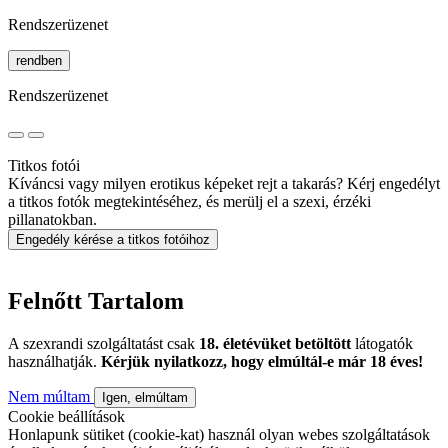
Rendszerüzenet
rendben
Rendszerüzenet
Titkos fotói
Kíváncsi vagy milyen erotikus képeket rejt a takarás? Kérj engedélyt
a titkos fotók megtekintéséhez, és merülj el a szexi, érzéki
pillanatokban.
Engedély kérése a titkos fotóihoz
Felnőtt Tartalom
A szexrandi szolgáltatást csak
18. életévüket betöltött
látogatók
használhatják.
Kérjük nyilatkozz, hogy elmúltál-e már 18 éves!
Nem múltam
Igen, elmúltam
Cookie beállítások
Honlapunk sütiket (cookie-kat) használ olyan webes szolgáltatások