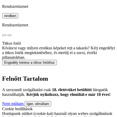
Rendszerüzenet
rendben
Rendszerüzenet
Titkos fotói
Kíváncsi vagy milyen erotikus képeket rejt a takarás? Kérj engedélyt
a titkos fotók megtekintéséhez, és merülj el a szexi, érzéki
pillanatokban.
Engedély kérése a titkos fotóihoz
Felnőtt Tartalom
A szexrandi szolgáltatást csak
18. életévüket betöltött
látogatók
használhatják.
Kérjük nyilatkozz, hogy elmúltál-e már 18 éves!
Nem múltam
Igen, elmúltam
Cookie beállítások
Honlapunk sütiket (cookie-kat) használ olyan webes szolgáltatások