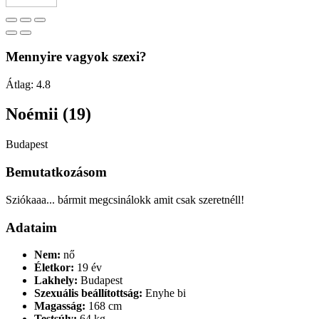
Mennyire vagyok szexi?
Átlag:
4.8
Noémii (19)
Budapest
Bemutatkozásom
Sziókaaa... bármit megcsinálokk amit csak szeretnéll!
Adataim
Nem:
nő
Életkor:
19 év
Lakhely:
Budapest
Szexuális beállítottság:
Enyhe bi
Magasság:
168 cm
Testsúly:
64 kg