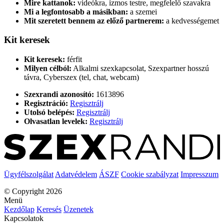
Mire kattanok:
videókra, izmos testre, megfelelő szavakra
Mi a legfontosabb a másikban:
a szemei
Mit szeretett bennem az előző partnerem:
a kedvességemet
Kit keresek
Kit keresek:
férfit
Milyen célból:
Alkalmi szexkapcsolat, Szexpartner hosszú
távra, Cyberszex (tel, chat, webcam)
Szexrandi azonosító:
1613896
Regisztráció:
Regisztrálj
Utolsó belépés:
Regisztrálj
Olvasatlan levelek:
Regisztrálj
Ügyfélszolgálat
Adatvédelem
ÁSZF
Cookie szabályzat
Impresszum
© Copyright 2026
Menü
Kezdőlap
Keresés
Üzenetek
Kapcsolatok