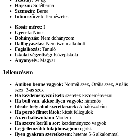
Hajszín:
Sötétbarna
Szemszín:
Barna
Intim szőrzet:
Természetes
Kosár méret:
I
Gyerek:
Nincs
Dohányzás:
Nem dohányzom
Italfogyasztás:
Nem iszom alkoholt
Foglalkozás:
Tanuló
Iskolai végzettség:
Középiskola
Anyanyelv:
Magyar
Jellemzésem
Amiben benne vagyok:
Normál szex, Orális szex, Anális
szex, 3-as szex
Ha kezdeményezni kell:
szeretek kezdeményezni
Ha buli van, akkor ilyen vagyok:
rámenős
Ideális hely ahol szeretkeznék:
A hálószobám
Ha pornó filmet látok:
kicsit felizgulok
Az én hálószobám:
Modern
Ha szexre kerül a sor:
kezdeményező vagyok
Legjellemzőbb tulajdonságom:
egoista
Ilyen gyakran szeretkezem:
hetente 5-6 alkalommal