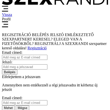
Vissza
Profil
REGISZTRÁCIÓ
BELÉPÉS
JELSZÓ EMLÉKEZTETŐ
SZEXPARTNERT KERESEL?
ELEGED VAN A
FIZETŐSÖKBŐL?
REGISZTRÁLJ A SZEXRANDI
szexpartner
kereső
oldalára!
Regisztráció
Email címed:
Jelszó:
Belépés
Elfelejtettem a jelszavam
Amennyiben nem emlékeznél a régi jelszavadra itt kérhetsz új
jelszót
Email címed:
Mehet
Mégse