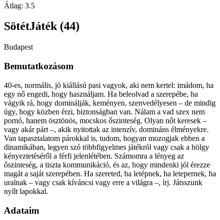
Átlag:
3.5
SötétJáték (44)
Budapest
Bemutatkozásom
40-es, normális, jó kiállású pasi vagyok, aki nem kertel: imádom, ha
egy nő engedi, hogy használjam. Ha beleolvad a szerepébe, ha
vágyik rá, hogy dominálják, keményen, szenvedélyesen – de mindig
úgy, hogy közben érzi, biztonságban van. Nálam a vad szex nem
pornó, hanem ösztönös, mocskos őszinteség. Olyan nőt keresek –
vagy akár párt –, akik nyitottak az intenzív, domináns élményekre.
Van tapasztalatom párokkal is, tudom, hogyan mozogjak ebben a
dinamikában, legyen szó többfigyelmes játékról vagy csak a hölgy
kényeztetéséről a férfi jelenlétében. Számomra a lényeg az
őszinteség, a tiszta kommunikáció, és az, hogy mindenki jól érezze
magát a saját szerepében. Ha szereted, ha letépnek, ha letepernek, ha
uralnak – vagy csak kíváncsi vagy erre a világra –, írj. Játsszunk
nyílt lapokkal.
Adataim