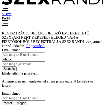
Vissza
Profil
REGISZTRÁCIÓ
BELÉPÉS
JELSZÓ EMLÉKEZTETŐ
SZEXPARTNERT KERESEL?
ELEGED VAN A
FIZETŐSÖKBŐL?
REGISZTRÁLJ A SZEXRANDI
szexpartner
kereső
oldalára!
Regisztráció
Email címed:
Jelszó:
Belépés
Elfelejtettem a jelszavam
Amennyiben nem emlékeznél a régi jelszavadra itt kérhetsz új
jelszót
Email címed:
Mehet
Mégse