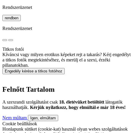
Rendszerüzenet
rendben
Rendszerüzenet
Titkos fotói
Kíváncsi vagy milyen erotikus képeket rejt a takarás? Kérj engedélyt
a titkos fotók megtekintéséhez, és merülj el a szexi, érzéki
pillanatokban.
Engedély kérése a titkos fotóihoz
Felnőtt Tartalom
A szexrandi szolgáltatást csak
18. életévüket betöltött
látogatók
használhatják.
Kérjük nyilatkozz, hogy elmúltál-e már 18 éves!
Nem múltam
Igen, elmúltam
Cookie beállítások
Honlapunk sütiket (cookie-kat) használ olyan webes szolgáltatások