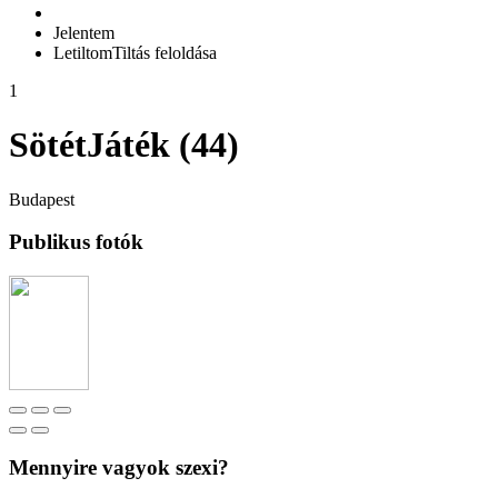
Jelentem
Letiltom
Tiltás feloldása
1
SötétJáték (44)
Budapest
Publikus fotók
Mennyire vagyok szexi?