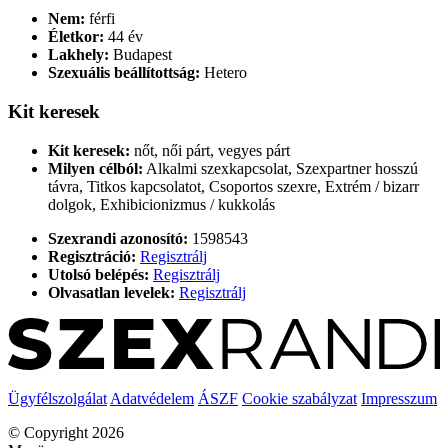
Nem:
férfi
Életkor:
44 év
Lakhely:
Budapest
Szexuális beállítottság:
Hetero
Kit keresek
Kit keresek:
nőt, női párt, vegyes párt
Milyen célból:
Alkalmi szexkapcsolat, Szexpartner hosszú
távra, Titkos kapcsolatot, Csoportos szexre, Extrém / bizarr
dolgok, Exhibicionizmus / kukkolás
Szexrandi azonosító:
1598543
Regisztráció:
Regisztrálj
Utolsó belépés:
Regisztrálj
Olvasatlan levelek:
Regisztrálj
Ügyfélszolgálat
Adatvédelem
ÁSZF
Cookie szabályzat
Impresszum
© Copyright 2026