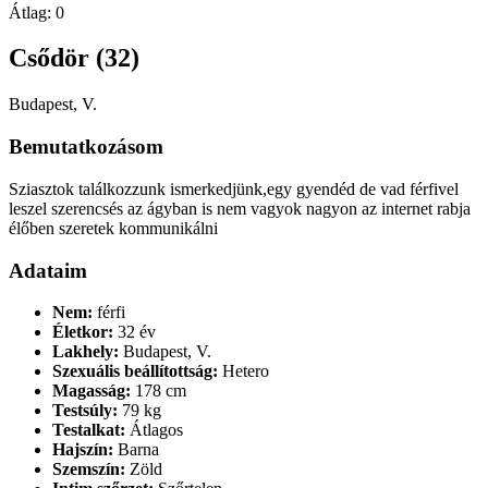
Átlag:
0
Csődör (32)
Budapest, V.
Bemutatkozásom
Sziasztok találkozzunk ismerkedjünk,egy gyendéd de vad férfivel
leszel szerencsés az ágyban is nem vagyok nagyon az internet rabja
élőben szeretek kommunikálni
Adataim
Nem:
férfi
Életkor:
32 év
Lakhely:
Budapest, V.
Szexuális beállítottság:
Hetero
Magasság:
178 cm
Testsúly:
79 kg
Testalkat:
Átlagos
Hajszín:
Barna
Szemszín:
Zöld