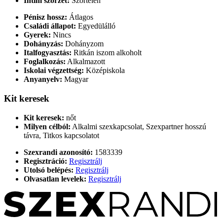
Intim szőrzet:
Szőrtelen
Pénisz hossz:
Átlagos
Családi állapot:
Egyedülálló
Gyerek:
Nincs
Dohányzás:
Dohányzom
Italfogyasztás:
Ritkán iszom alkoholt
Foglalkozás:
Alkalmazott
Iskolai végzettség:
Középiskola
Anyanyelv:
Magyar
Kit keresek
Kit keresek:
nőt
Milyen célból:
Alkalmi szexkapcsolat, Szexpartner hosszú
távra, Titkos kapcsolatot
Szexrandi azonosító:
1583339
Regisztráció:
Regisztrálj
Utolsó belépés:
Regisztrálj
Olvasatlan levelek:
Regisztrálj