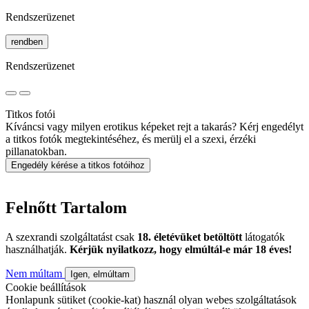
Rendszerüzenet
rendben
Rendszerüzenet
Titkos fotói
Kíváncsi vagy milyen erotikus képeket rejt a takarás? Kérj engedélyt
a titkos fotók megtekintéséhez, és merülj el a szexi, érzéki
pillanatokban.
Engedély kérése a titkos fotóihoz
Felnőtt Tartalom
A szexrandi szolgáltatást csak
18. életévüket betöltött
látogatók
használhatják.
Kérjük nyilatkozz, hogy elmúltál-e már 18 éves!
Nem múltam
Igen, elmúltam
Cookie beállítások
Honlapunk sütiket (cookie-kat) használ olyan webes szolgáltatások