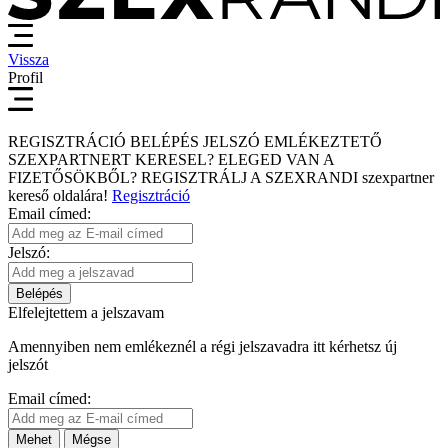
Vissza
Profil
REGISZTRÁCIÓ
BELÉPÉS
JELSZÓ EMLÉKEZTETŐ
SZEXPARTNERT KERESEL?
ELEGED VAN A
FIZETŐSÖKBŐL?
REGISZTRÁLJ A SZEXRANDI
szexpartner
kereső
oldalára!
Regisztráció
Email címed:
Jelszó:
Belépés
Elfelejtettem a jelszavam
Amennyiben nem emlékeznél a régi jelszavadra itt kérhetsz új
jelszót
Email címed:
Mehet
Mégse