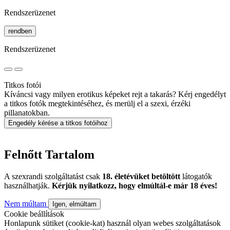
Rendszerüzenet
rendben
Rendszerüzenet
Titkos fotói
Kíváncsi vagy milyen erotikus képeket rejt a takarás? Kérj engedélyt
a titkos fotók megtekintéséhez, és merülj el a szexi, érzéki
pillanatokban.
Engedély kérése a titkos fotóihoz
Felnőtt Tartalom
A szexrandi szolgáltatást csak
18. életévüket betöltött
látogatók
használhatják.
Kérjük nyilatkozz, hogy elmúltál-e már 18 éves!
Nem múltam
Igen, elmúltam
Cookie beállítások
Honlapunk sütiket (cookie-kat) használ olyan webes szolgáltatások