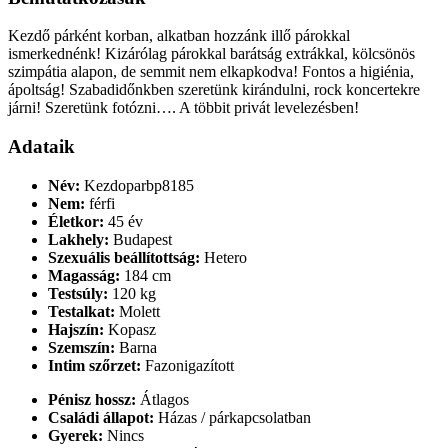
Kezdő párként korban, alkatban hozzánk illő párokkal
ismerkednénk! Kizárólag párokkal barátság extrákkal, kölcsönös
szimpátia alapon, de semmit nem elkapkodva! Fontos a higiénia,
ápoltság! Szabadidőnkben szeretünk kirándulni, rock koncertekre
járni! Szeretünk fotózni…. A többit privát levelezésben!
Adataik
Név:
Kezdoparbp8185
Nem:
férfi
Életkor:
45 év
Lakhely:
Budapest
Szexuális beállítottság:
Hetero
Magasság:
184 cm
Testsúly:
120 kg
Testalkat:
Molett
Hajszín:
Kopasz
Szemszín:
Barna
Intim szőrzet:
Fazonigazított
Pénisz hossz:
Átlagos
Családi állapot:
Házas / párkapcsolatban
Gyerek:
Nincs