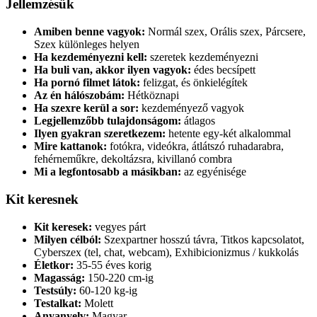
Jellemzésük
Amiben benne vagyok:
Normál szex, Orális szex, Párcsere,
Szex különleges helyen
Ha kezdeményezni kell:
szeretek kezdeményezni
Ha buli van, akkor ilyen vagyok:
édes becsípett
Ha pornó filmet látok:
felizgat, és önkielégítek
Az én hálószobám:
Hétköznapi
Ha szexre kerül a sor:
kezdeményező vagyok
Legjellemzőbb tulajdonságom:
átlagos
Ilyen gyakran szeretkezem:
hetente egy-két alkalommal
Mire kattanok:
fotókra, videókra, átlátszó ruhadarabra,
fehérneműkre, dekoltázsra, kivillanó combra
Mi a legfontosabb a másikban:
az egyénisége
Kit keresnek
Kit keresek:
vegyes párt
Milyen célból:
Szexpartner hosszú távra, Titkos kapcsolatot,
Cyberszex (tel, chat, webcam), Exhibicionizmus / kukkolás
Életkor:
35-55 éves korig
Magasság:
150-220 cm-ig
Testsúly:
60-120 kg-ig
Testalkat:
Molett
Anyanyelv:
Magyar