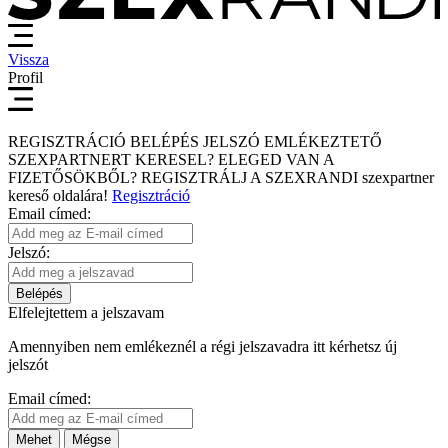
Vissza
Profil
REGISZTRÁCIÓ
BELÉPÉS
JELSZÓ EMLÉKEZTETŐ
SZEXPARTNERT KERESEL?
ELEGED VAN A
FIZETŐSÖKBŐL?
REGISZTRÁLJ A SZEXRANDI
szexpartner
kereső
oldalára!
Regisztráció
Email címed:
Jelszó:
Belépés
Elfelejtettem a jelszavam
Amennyiben nem emlékeznél a régi jelszavadra itt kérhetsz új
jelszót
Email címed:
Mehet
Mégse