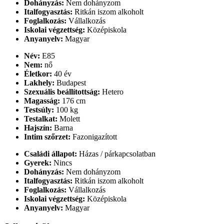
Dohányzás:
Nem dohányzom
Italfogyasztás:
Ritkán iszom alkoholt
Foglalkozás:
Vállalkozás
Iskolai végzettség:
Középiskola
Anyanyelv:
Magyar
Név:
E85
Nem:
nő
Életkor:
40 év
Lakhely:
Budapest
Szexuális beállítottság:
Hetero
Magasság:
176 cm
Testsúly:
100 kg
Testalkat:
Molett
Hajszín:
Barna
Intim szőrzet:
Fazonigazított
Családi állapot:
Házas / párkapcsolatban
Gyerek:
Nincs
Dohányzás:
Nem dohányzom
Italfogyasztás:
Ritkán iszom alkoholt
Foglalkozás:
Vállalkozás
Iskolai végzettség:
Középiskola
Anyanyelv:
Magyar