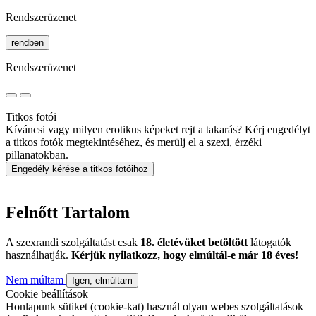
Rendszerüzenet
rendben
Rendszerüzenet
Titkos fotói
Kíváncsi vagy milyen erotikus képeket rejt a takarás? Kérj engedélyt
a titkos fotók megtekintéséhez, és merülj el a szexi, érzéki
pillanatokban.
Engedély kérése a titkos fotóihoz
Felnőtt Tartalom
A szexrandi szolgáltatást csak
18. életévüket betöltött
látogatók
használhatják.
Kérjük nyilatkozz, hogy elmúltál-e már 18 éves!
Nem múltam
Igen, elmúltam
Cookie beállítások
Honlapunk sütiket (cookie-kat) használ olyan webes szolgáltatások