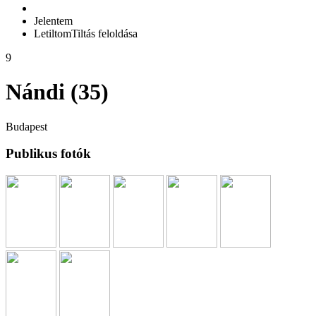
Jelentem
Letiltom
Tiltás feloldása
9
Nándi (35)
Budapest
Publikus fotók