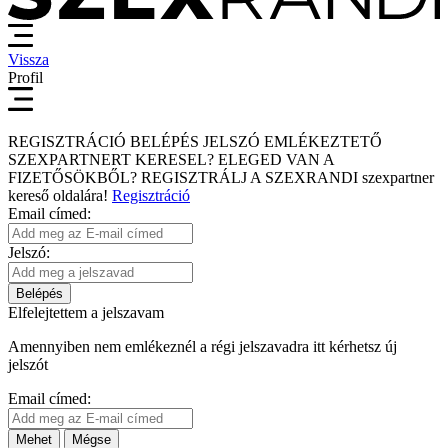
Vissza
Profil
REGISZTRÁCIÓ
BELÉPÉS
JELSZÓ EMLÉKEZTETŐ
SZEXPARTNERT KERESEL?
ELEGED VAN A
FIZETŐSÖKBŐL?
REGISZTRÁLJ A SZEXRANDI
szexpartner
kereső
oldalára!
Regisztráció
Email címed:
Jelszó:
Belépés
Elfelejtettem a jelszavam
Amennyiben nem emlékeznél a régi jelszavadra itt kérhetsz új
jelszót
Email címed:
Mehet
Mégse