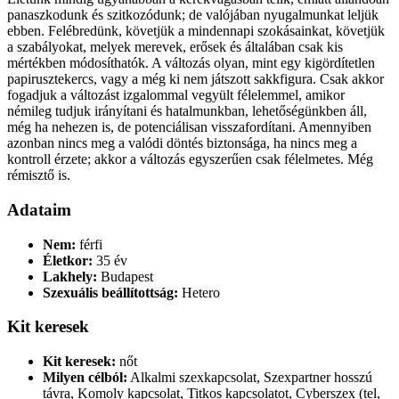
panaszkodunk és szitkozódunk; de valójában nyugalmunkat leljük
ebben. Felébredünk, követjük a mindennapi szokásainkat, követjük
a szabályokat, melyek merevek, erősek és általában csak kis
mértékben módosíthatók. A változás olyan, mint egy kigördítetlen
papirusztekercs, vagy a még ki nem játszott sakkfigura. Csak akkor
fogadjuk a változást izgalommal vegyült félelemmel, amikor
némileg tudjuk irányítani és hatalmunkban, lehetőségünkben áll,
még ha nehezen is, de potenciálisan visszafordítani. Amennyiben
azonban nincs meg a valódi döntés biztonsága, ha nincs meg a
kontroll érzete; akkor a változás egyszerűen csak félelmetes. Még
rémisztő is.
Adataim
Nem:
férfi
Életkor:
35 év
Lakhely:
Budapest
Szexuális beállítottság:
Hetero
Kit keresek
Kit keresek:
nőt
Milyen célból:
Alkalmi szexkapcsolat, Szexpartner hosszú
távra, Komoly kapcsolat, Titkos kapcsolatot, Cyberszex (tel,