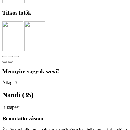
Titkos fotók
Mennyire vagyok szexi?
Átlag:
5
Nándi (35)
Budapest
Bemutatkozásom
Életünk mindig ugyanabban a kerékvágásban telik, emiatt állandóan