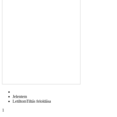
Jelentem
Letiltom
Tiltás feloldása
1