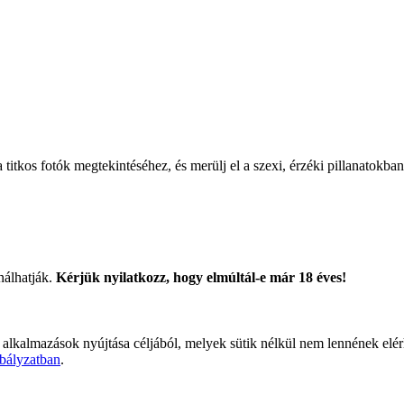
titkos fotók megtekintéséhez, és merülj el a szexi, érzéki pillanatokban
nálhatják.
Kérjük nyilatkozz, hogy elmúltál-e már 18 éves!
 alkalmazások nyújtása céljából, melyek sütik nélkül nem lennének elé
bályzatban
.