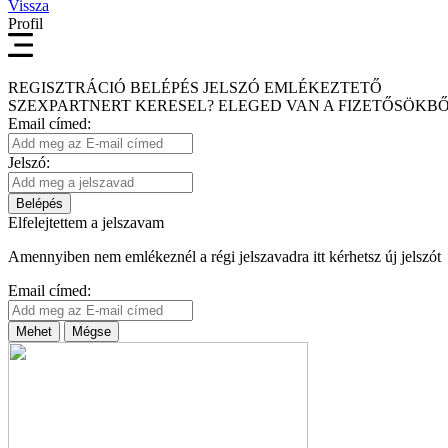
Vissza
Profil
REGISZTRÁCIÓ
BELÉPÉS
JELSZÓ EMLÉKEZTETŐ
SZEXPARTNERT KERESEL?
ELEGED VAN A FIZETŐSÖKBŐ
Email címed:
Jelszó:
Belépés
Elfelejtettem a jelszavam
Amennyiben nem emlékeznél a régi jelszavadra itt kérhetsz új jelszót
Email címed:
Mehet
Mégse