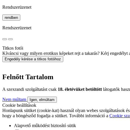
Rendszerüzenet
rendben
Rendszerüzenet
Titkos fotói
Kíváncsi vagy milyen erotikus képeket rejt a takarás? Kérj engedélyt a 
Engedély kérése a titkos fotóihoz
Felnőtt Tartalom
A szexrandi szolgáltatást csak
18. életévüket betöltött
látogatók hasz
Nem múltam
Igen, elmúltam
Cookie beállítások
Honlapunk sütiket (cookie-kat) használ olyan webes szolgáltatások és
hogy a böngésződ fogadja a sütiket. További információ a
Cookie sza
Alapvető működést biztosító sütik