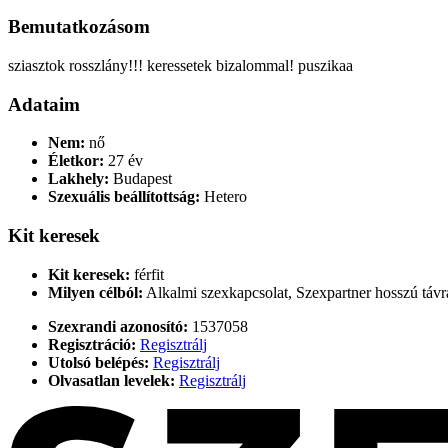
Bemutatkozásom
sziasztok rosszlány!!! keressetek bizalommal! puszikaa
Adataim
Nem:
nő
Életkor:
27 év
Lakhely:
Budapest
Szexuális beállítottság:
Hetero
Kit keresek
Kit keresek:
férfit
Milyen célból:
Alkalmi szexkapcsolat, Szexpartner hosszú távra
Szexrandi azonosító:
1537058
Regisztráció:
Regisztrálj
Utolsó belépés:
Regisztrálj
Olvasatlan levelek:
Regisztrálj