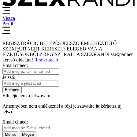
Vissza
Profil
REGISZTRÁCIÓ
BELÉPÉS
JELSZÓ EMLÉKEZTETŐ
SZEXPARTNERT KERESEL?
ELEGED VAN A
FIZETŐSÖKBŐL?
REGISZTRÁLJ A SZEXRANDI
szexpartner
kereső
oldalára!
Regisztráció
Email címed:
Jelszó:
Belépés
Elfelejtettem a jelszavam
Amennyiben nem emlékeznél a régi jelszavadra itt kérhetsz új
jelszót
Email címed:
Mehet
Mégse