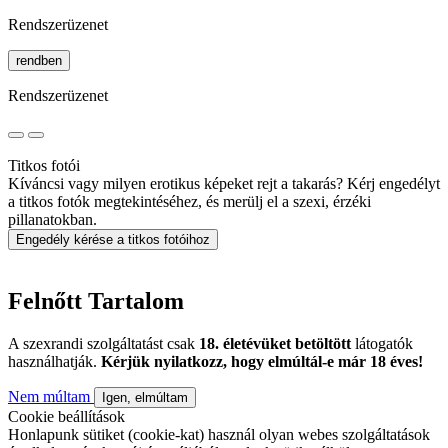
Rendszerüzenet
rendben
Rendszerüzenet
Titkos fotói
Kíváncsi vagy milyen erotikus képeket rejt a takarás? Kérj engedélyt
a titkos fotók megtekintéséhez, és merülj el a szexi, érzéki
pillanatokban.
Engedély kérése a titkos fotóihoz
Felnőtt Tartalom
A szexrandi szolgáltatást csak
18. életévüket betöltött
látogatók
használhatják.
Kérjük nyilatkozz, hogy elmúltál-e már 18 éves!
Nem múltam
Igen, elmúltam
Cookie beállítások
Honlapunk sütiket (cookie-kat) használ olyan webes szolgáltatások