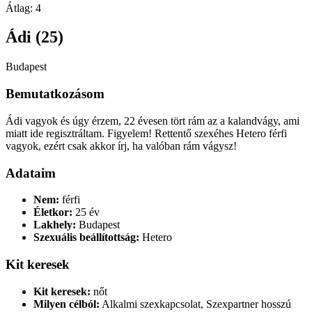
Átlag:
4
Ádi (25)
Budapest
Bemutatkozásom
Ádi vagyok és úgy érzem, 22 évesen tört rám az a kalandvágy, ami
miatt ide regisztráltam. Figyelem! Rettentő szexéhes Hetero férfi
vagyok, ezért csak akkor írj, ha valóban rám vágysz!
Adataim
Nem:
férfi
Életkor:
25 év
Lakhely:
Budapest
Szexuális beállítottság:
Hetero
Kit keresek
Kit keresek:
nőt
Milyen célból:
Alkalmi szexkapcsolat, Szexpartner hosszú