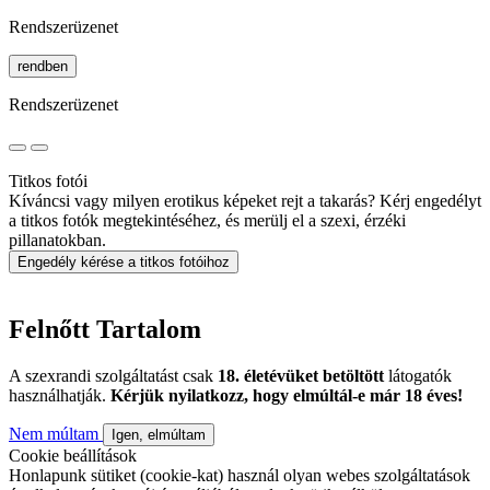
Rendszerüzenet
rendben
Rendszerüzenet
Titkos fotói
Kíváncsi vagy milyen erotikus képeket rejt a takarás? Kérj engedélyt
a titkos fotók megtekintéséhez, és merülj el a szexi, érzéki
pillanatokban.
Engedély kérése a titkos fotóihoz
Felnőtt Tartalom
A szexrandi szolgáltatást csak
18. életévüket betöltött
látogatók
használhatják.
Kérjük nyilatkozz, hogy elmúltál-e már 18 éves!
Nem múltam
Igen, elmúltam
Cookie beállítások
Honlapunk sütiket (cookie-kat) használ olyan webes szolgáltatások