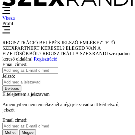
Vissza
Profil
REGISZTRÁCIÓ
BELÉPÉS
JELSZÓ EMLÉKEZTETŐ
SZEXPARTNERT KERESEL?
ELEGED VAN A
FIZETŐSÖKBŐL?
REGISZTRÁLJ A SZEXRANDI
szexpartner
kereső
oldalára!
Regisztráció
Email címed:
Jelszó:
Belépés
Elfelejtettem a jelszavam
Amennyiben nem emlékeznél a régi jelszavadra itt kérhetsz új
jelszót
Email címed:
Mehet
Mégse