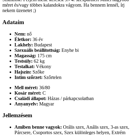
méret és/vagy többes kalandokra vágyom. Ha bennem lennél, írj
nekem üzenetet ;)
Adataim
Nem:
nő
Életkor:
36 év
Lakhely:
Budapest
Szexuális beállítottság:
Enyhe bi
Magasság:
175 cm
Testsúly:
62 kg
Testalkat:
Vékony
Hajszín:
Szőke
Intim szőrzet:
Szőrtelen
Mell méret:
36/80
Kosár méret:
C
Családi állapot:
Házas / párkapcsolatban
Anyanyelv:
Magyar
Jellemzésem
Amiben benne vagyok:
Orális szex, Anális szex, 3-as szex,
Párcsere, Csoportos szex, Szex különleges helyen, Extrém