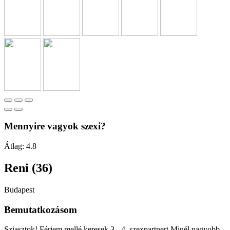
Mennyire vagyok szexi?
Átlag:
4.8
Reni (36)
Budapest
Bemutatkozásom
Sziasztok! Férjem mellé keresek 3.- 4. szexpartnert Minél nagyobb