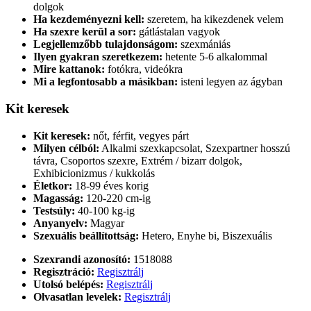
dolgok
Ha kezdeményezni kell:
szeretem, ha kikezdenek velem
Ha szexre kerül a sor:
gátlástalan vagyok
Legjellemzőbb tulajdonságom:
szexmániás
Ilyen gyakran szeretkezem:
hetente 5-6 alkalommal
Mire kattanok:
fotókra, videókra
Mi a legfontosabb a másikban:
isteni legyen az ágyban
Kit keresek
Kit keresek:
nőt, férfit, vegyes párt
Milyen célból:
Alkalmi szexkapcsolat, Szexpartner hosszú
távra, Csoportos szexre, Extrém / bizarr dolgok,
Exhibicionizmus / kukkolás
Életkor:
18-99 éves korig
Magasság:
120-220 cm-ig
Testsúly:
40-100 kg-ig
Anyanyelv:
Magyar
Szexuális beállítottság:
Hetero, Enyhe bi, Biszexuális
Szexrandi azonosító:
1518088
Regisztráció:
Regisztrálj
Utolsó belépés:
Regisztrálj
Olvasatlan levelek:
Regisztrálj