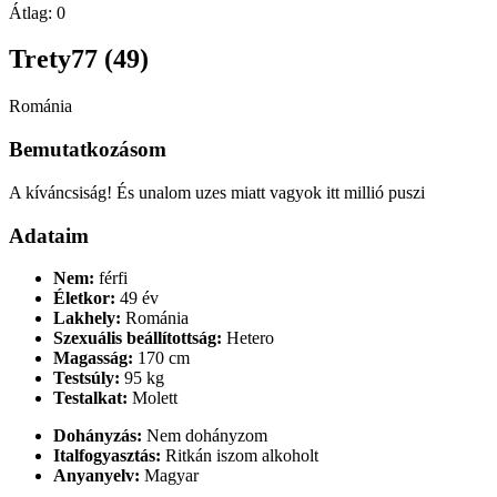
Átlag:
0
Trety77 (49)
Románia
Bemutatkozásom
A kíváncsiság! És unalom uzes miatt vagyok itt millió puszi
Adataim
Nem:
férfi
Életkor:
49 év
Lakhely:
Románia
Szexuális beállítottság:
Hetero
Magasság:
170 cm
Testsúly:
95 kg
Testalkat:
Molett
Dohányzás:
Nem dohányzom
Italfogyasztás:
Ritkán iszom alkoholt
Anyanyelv:
Magyar