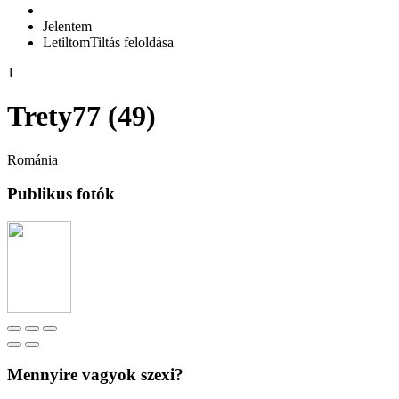
Jelentem
Letiltom
Tiltás feloldása
1
Trety77 (49)
Románia
Publikus fotók
Mennyire vagyok szexi?