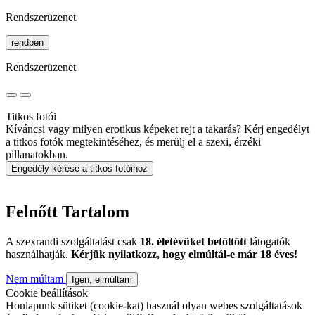
Rendszerüzenet
rendben
Rendszerüzenet
Titkos fotói
Kíváncsi vagy milyen erotikus képeket rejt a takarás? Kérj engedélyt
a titkos fotók megtekintéséhez, és merülj el a szexi, érzéki
pillanatokban.
Engedély kérése a titkos fotóihoz
Felnőtt Tartalom
A szexrandi szolgáltatást csak
18. életévüket betöltött
látogatók
használhatják.
Kérjük nyilatkozz, hogy elmúltál-e már 18 éves!
Nem múltam
Igen, elmúltam
Cookie beállítások
Honlapunk sütiket (cookie-kat) használ olyan webes szolgáltatások