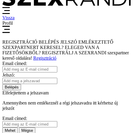
Vissza
Profil
REGISZTRÁCIÓ
BELÉPÉS
JELSZÓ EMLÉKEZTETŐ
SZEXPARTNERT KERESEL?
ELEGED VAN A
FIZETŐSÖKBŐL?
REGISZTRÁLJ A SZEXRANDI
szexpartner
kereső
oldalára!
Regisztráció
Email címed:
Jelszó:
Belépés
Elfelejtettem a jelszavam
Amennyiben nem emlékeznél a régi jelszavadra itt kérhetsz új
jelszót
Email címed:
Mehet
Mégse