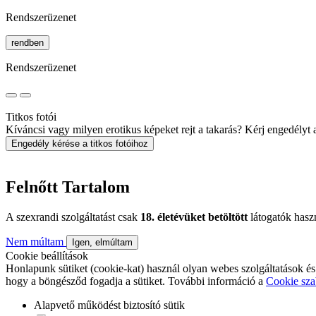
Rendszerüzenet
rendben
Rendszerüzenet
Titkos fotói
Kíváncsi vagy milyen erotikus képeket rejt a takarás? Kérj engedélyt a 
Engedély kérése a titkos fotóihoz
Felnőtt Tartalom
A szexrandi szolgáltatást csak
18. életévüket betöltött
látogatók hasz
Nem múltam
Igen, elmúltam
Cookie beállítások
Honlapunk sütiket (cookie-kat) használ olyan webes szolgáltatások és
hogy a böngésződ fogadja a sütiket. További információ a
Cookie sza
Alapvető működést biztosító sütik