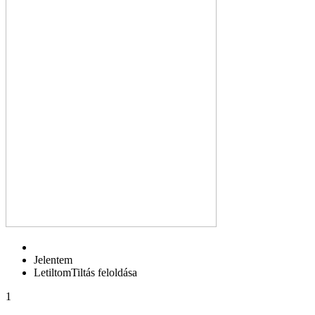
Jelentem
Letiltom
Tiltás feloldása
1