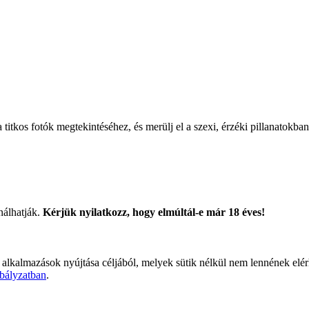
titkos fotók megtekintéséhez, és merülj el a szexi, érzéki pillanatokban
nálhatják.
Kérjük nyilatkozz, hogy elmúltál-e már 18 éves!
 alkalmazások nyújtása céljából, melyek sütik nélkül nem lennének elé
bályzatban
.