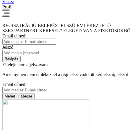
Vissza
Profil
REGISZTRÁCIÓ
BELÉPÉS
JELSZÓ EMLÉKEZTETŐ
SZEXPARTNERT KERESEL?
ELEGED VAN A FIZETŐSÖKBŐ
Email címed:
Jelszó:
Belépés
Elfelejtettem a jelszavam
Amennyiben nem emlékeznél a régi jelszavadra itt kérhetsz új jelszót
Email címed:
Mehet
Mégse