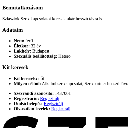
Bemutatkozásom
Sziasztok Szex kapcsolatot keresek akár hosszú távra is.
Adataim
Nem:
férfi
Életkor:
32 év
Lakhely:
Budapest
Szexuális beállítottság:
Hetero
Kit keresek
Kit keresek:
nőt
Milyen célból:
Alkalmi szexkapcsolat, Szexpartner hosszú távra
Szexrandi azonosító:
1437001
Regisztráció:
Regisztrálj
Utolsó belépés:
Regisztrálj
Olvasatlan levelek:
Regisztrálj