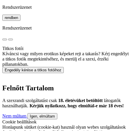
Rendszerüzenet
rendben
Rendszerüzenet
Titkos fotói
Kíváncsi vagy milyen erotikus képeket rejt a takarás? Kérj engedélyt
a titkos fotók megtekintéséhez, és merülj el a szexi, érzéki
pillanatokban.
Engedély kérése a titkos fotóihoz
Felnőtt Tartalom
A szexrandi szolgáltatást csak
18. életévüket betöltött
látogatók
használhatják.
Kérjük nyilatkozz, hogy elmúltál-e már 18 éves!
Nem múltam
Igen, elmúltam
Cookie beállítások
Honlapunk sütiket (cookie-kat) használ olyan webes szolgáltatások