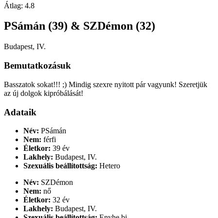
Átlag:
4.8
PSámán (39) & SZDémon (32)
Budapest, IV.
Bemutatkozásuk
Basszatok sokat!!! ;) Mindig szexre nyitott pár vagyunk! Szeretjük
az új dolgok kipróbálását!
Adataik
Név:
PSámán
Nem:
férfi
Életkor:
39 év
Lakhely:
Budapest, IV.
Szexuális beállítottság:
Hetero
Név:
SZDémon
Nem:
nő
Életkor:
32 év
Lakhely:
Budapest, IV.
Szexuális beállítottság:
Enyhe bi