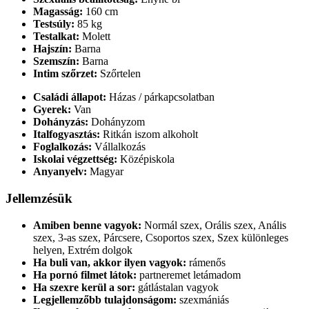
Magasság:
160 cm
Testsúly:
85 kg
Testalkat:
Molett
Hajszín:
Barna
Szemszín:
Barna
Intim szőrzet:
Szőrtelen
Családi állapot:
Házas / párkapcsolatban
Gyerek:
Van
Dohányzás:
Dohányzom
Italfogyasztás:
Ritkán iszom alkoholt
Foglalkozás:
Vállalkozás
Iskolai végzettség:
Középiskola
Anyanyelv:
Magyar
Jellemzésük
Amiben benne vagyok:
Normál szex, Orális szex, Anális
szex, 3-as szex, Párcsere, Csoportos szex, Szex különleges
helyen, Extrém dolgok
Ha buli van, akkor ilyen vagyok:
rámenős
Ha pornó filmet látok:
partneremet letámadom
Ha szexre kerül a sor:
gátlástalan vagyok
Legjellemzőbb tulajdonságom:
szexmániás