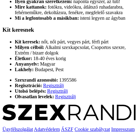
Ilyen gyakran szeretkezem:
naponta egyszer, az tuti!
Mire kattanok:
fotókra, videókra, átlátszó ruhadarabra,
fehérneműkre, dekoltázsra, fenékre, megfelelő szavakra
Mi a legfontosabb a másikban:
isteni legyen az ágyban
Kit keresnek
Kit keresek:
nőt, női párt, vegyes párt, férfi párt
Milyen célból:
Alkalmi szexkapcsolat, Csoportos szexre,
Extrém / bizarr dolgok
Életkor:
18-40 éves korig
Anyanyelv:
Magyar
Lakhely:
Budapest, Pest
Szexrandi azonosító:
1395586
Regisztráció:
Regisztrálj
Utolsó belépés:
Regisztrálj
Olvasatlan levelek:
Regisztrálj
Ügyfélszolgálat
Adatvédelem
ÁSZF
Cookie szabályzat
Impresszum