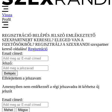
Vissza
Profil
REGISZTRÁCIÓ
BELÉPÉS
JELSZÓ EMLÉKEZTETŐ
SZEXPARTNERT KERESEL?
ELEGED VAN A
FIZETŐSÖKBŐL?
REGISZTRÁLJ A SZEXRANDI
szexpartner
kereső
oldalára!
Regisztráció
Email címed:
Jelszó:
Belépés
Elfelejtettem a jelszavam
Amennyiben nem emlékeznél a régi jelszavadra itt kérhetsz új
jelszót
Email címed:
Mehet
Mégse