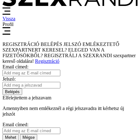
Vissza
Profil
REGISZTRÁCIÓ
BELÉPÉS
JELSZÓ EMLÉKEZTETŐ
SZEXPARTNERT KERESEL?
ELEGED VAN A
FIZETŐSÖKBŐL?
REGISZTRÁLJ A SZEXRANDI
szexpartner
kereső
oldalára!
Regisztráció
Email címed:
Jelszó:
Belépés
Elfelejtettem a jelszavam
Amennyiben nem emlékeznél a régi jelszavadra itt kérhetsz új
jelszót
Email címed:
Mehet
Mégse