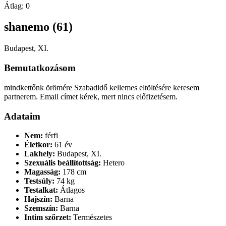
Átlag:
0
shanemo (61)
Budapest, XI.
Bemutatkozásom
mindkettőnk örömére Szabadidő kellemes eltöltésére keresem
partnerem. Email címet kérek, mert nincs előfizetésem.
Adataim
Nem:
férfi
Életkor:
61 év
Lakhely:
Budapest, XI.
Szexuális beállítottság:
Hetero
Magasság:
178 cm
Testsúly:
74 kg
Testalkat:
Átlagos
Hajszín:
Barna
Szemszín:
Barna
Intim szőrzet:
Természetes