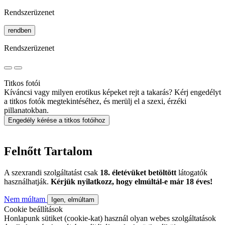
Rendszerüzenet
rendben
Rendszerüzenet
Titkos fotói
Kíváncsi vagy milyen erotikus képeket rejt a takarás? Kérj engedélyt
a titkos fotók megtekintéséhez, és merülj el a szexi, érzéki
pillanatokban.
Engedély kérése a titkos fotóihoz
Felnőtt Tartalom
A szexrandi szolgáltatást csak
18. életévüket betöltött
látogatók
használhatják.
Kérjük nyilatkozz, hogy elmúltál-e már 18 éves!
Nem múltam
Igen, elmúltam
Cookie beállítások
Honlapunk sütiket (cookie-kat) használ olyan webes szolgáltatások