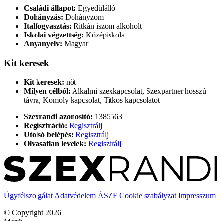
Családi állapot:
Egyedülálló
Dohányzás:
Dohányzom
Italfogyasztás:
Ritkán iszom alkoholt
Iskolai végzettség:
Középiskola
Anyanyelv:
Magyar
Kit keresek
Kit keresek:
nőt
Milyen célból:
Alkalmi szexkapcsolat, Szexpartner hosszú
távra, Komoly kapcsolat, Titkos kapcsolatot
Szexrandi azonosító:
1385563
Regisztráció:
Regisztrálj
Utolsó belépés:
Regisztrálj
Olvasatlan levelek:
Regisztrálj
Ügyfélszolgálat
Adatvédelem
ÁSZF
Cookie szabályzat
Impresszum
© Copyright 2026