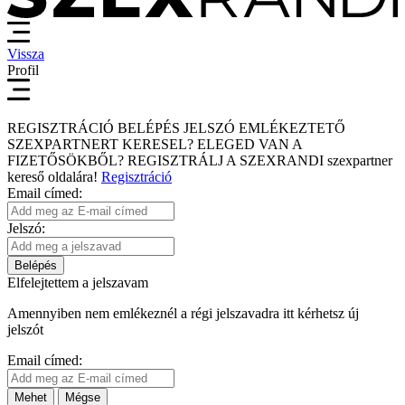
Vissza
Profil
REGISZTRÁCIÓ
BELÉPÉS
JELSZÓ EMLÉKEZTETŐ
SZEXPARTNERT KERESEL?
ELEGED VAN A
FIZETŐSÖKBŐL?
REGISZTRÁLJ A SZEXRANDI
szexpartner
kereső
oldalára!
Regisztráció
Email címed:
Jelszó:
Belépés
Elfelejtettem a jelszavam
Amennyiben nem emlékeznél a régi jelszavadra itt kérhetsz új
jelszót
Email címed:
Mehet
Mégse