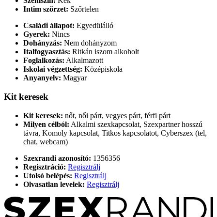
Szemszín:
Kék
Intim szőrzet:
Szőrtelen
Családi állapot:
Egyedülálló
Gyerek:
Nincs
Dohányzás:
Nem dohányzom
Italfogyasztás:
Ritkán iszom alkoholt
Foglalkozás:
Alkalmazott
Iskolai végzettség:
Középiskola
Anyanyelv:
Magyar
Kit keresek
Kit keresek:
nőt, női párt, vegyes párt, férfi párt
Milyen célból:
Alkalmi szexkapcsolat, Szexpartner hosszú
távra, Komoly kapcsolat, Titkos kapcsolatot, Cyberszex (tel,
chat, webcam)
Szexrandi azonosító:
1356356
Regisztráció:
Regisztrálj
Utolsó belépés:
Regisztrálj
Olvasatlan levelek:
Regisztrálj