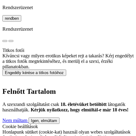
Rendszerüzenet
rendben
Rendszerüzenet
Titkos fotói
Kíváncsi vagy milyen erotikus képeket rejt a takarás? Kérj engedélyt
a titkos fotók megtekintéséhez, és merülj el a szexi, érzéki
pillanatokban.
Engedély kérése a titkos fotóihoz
Felnőtt Tartalom
A szexrandi szolgáltatást csak
18. életévüket betöltött
látogatók
használhatják.
Kérjük nyilatkozz, hogy elmúltál-e már 18 éves!
Nem múltam
Igen, elmúltam
Cookie beállítások
Honlapunk sütiket (cookie-kat) használ olyan webes szolgáltatások