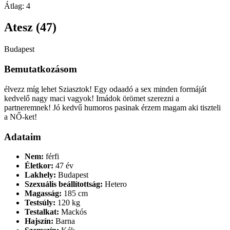
Átlag:
4
Atesz (47)
Budapest
Bemutatkozásom
élvezz míg lehet Sziasztok! Egy odaadó a sex minden formáját
kedvelő nagy maci vagyok! Imádok örömet szerezni a
partneremnek! Jó kedvű humoros pasinak érzem magam aki tiszteli
a NŐ-ket!
Adataim
Nem:
férfi
Életkor:
47 év
Lakhely:
Budapest
Szexuális beállítottság:
Hetero
Magasság:
185 cm
Testsúly:
120 kg
Testalkat:
Mackós
Hajszín:
Barna