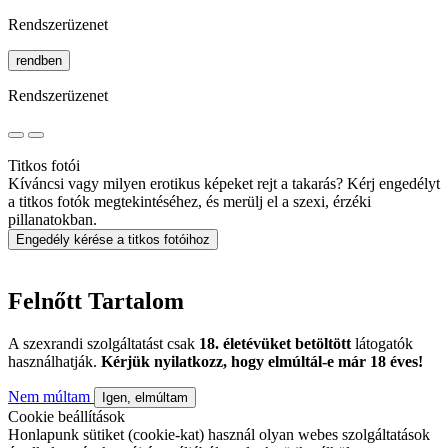
Rendszerüzenet
rendben
Rendszerüzenet
Titkos fotói
Kíváncsi vagy milyen erotikus képeket rejt a takarás? Kérj engedélyt
a titkos fotók megtekintéséhez, és merülj el a szexi, érzéki
pillanatokban.
Engedély kérése a titkos fotóihoz
Felnőtt Tartalom
A szexrandi szolgáltatást csak
18. életévüket betöltött
látogatók
használhatják.
Kérjük nyilatkozz, hogy elmúltál-e már 18 éves!
Nem múltam
Igen, elmúltam
Cookie beállítások
Honlapunk sütiket (cookie-kat) használ olyan webes szolgáltatások