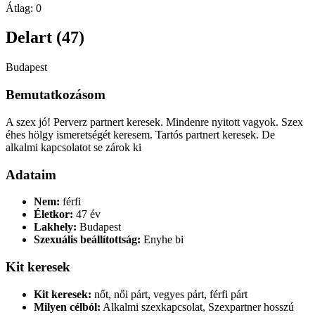
Átlag:
0
Delart (47)
Budapest
Bemutatkozásom
A szex jó! Perverz partnert keresek. Mindenre nyitott vagyok. Szex
éhes hölgy ismeretségét keresem. Tartós partnert keresek. De
alkalmi kapcsolatot se zárok ki
Adataim
Nem:
férfi
Életkor:
47 év
Lakhely:
Budapest
Szexuális beállítottság:
Enyhe bi
Kit keresek
Kit keresek:
nőt, női párt, vegyes párt, férfi párt
Milyen célból:
Alkalmi szexkapcsolat, Szexpartner hosszú