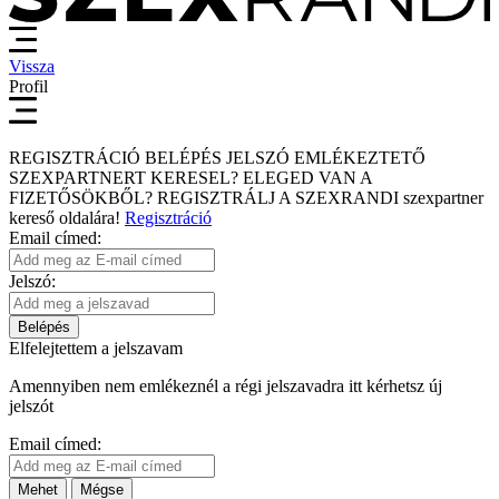
Vissza
Profil
REGISZTRÁCIÓ
BELÉPÉS
JELSZÓ EMLÉKEZTETŐ
SZEXPARTNERT KERESEL?
ELEGED VAN A
FIZETŐSÖKBŐL?
REGISZTRÁLJ A SZEXRANDI
szexpartner
kereső
oldalára!
Regisztráció
Email címed:
Jelszó:
Belépés
Elfelejtettem a jelszavam
Amennyiben nem emlékeznél a régi jelszavadra itt kérhetsz új
jelszót
Email címed:
Mehet
Mégse