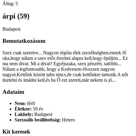
Átlag:
5
árpi (59)
Budapest
Bemutatkozásom
Szex csak szeretve... Nagyon régóta élek szexéhségben,ennek fő
oka,hogy nálam a szex erős érzelmi alapra kell,hogy épüljön... Ez
ma nem divat. Mi a divat? Egyéjszaka, szex pénzért, satöbbi...
Nálam a legfontosabb, hogy a Kedvesem élvezzen nagyon
nagyot.Kettőnk között tabu nincs,de csak kettőnkre tartozik.A nőt
tisztelni és imádni kell,és ha Ő ezt szereti,már nekem is jó...
Adataim
Nem:
férfi
Életkor:
59 év
Lakhely:
Budapest
Szexuális beállítottság:
Hetero
Kit keresek