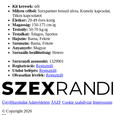
Kit keresek:
nőt
Milyen célból:
Szexpartner hosszú távra, Komoly kapcsolat,
Titkos kapcsolatot
Életkor:
29-49 éves korig
Magasság:
150-175 cm-ig
Testsúly:
50-70 kg-ig
Testalkat:
Átlagos, Sportos
Hajszín:
Barna, Fekete
Szemszín:
Barna, Fekete
Anyanyelv:
Magyar
Szexuális beállítottság:
Hetero
Szexrandi azonosító:
1329901
Regisztráció:
Regisztrálj
Utolsó belépés:
Regisztrálj
Olvasatlan levelek:
Regisztrálj
Ügyfélszolgálat
Adatvédelem
ÁSZF
Cookie szabályzat
Impresszum
© Copyright 2026