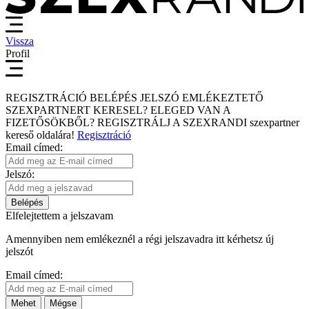
Vissza
Profil
REGISZTRÁCIÓ
BELÉPÉS
JELSZÓ EMLÉKEZTETŐ
SZEXPARTNERT KERESEL?
ELEGED VAN A
FIZETŐSÖKBŐL?
REGISZTRÁLJ A SZEXRANDI
szexpartner
kereső
oldalára!
Regisztráció
Email címed:
Jelszó:
Belépés
Elfelejtettem a jelszavam
Amennyiben nem emlékeznél a régi jelszavadra itt kérhetsz új
jelszót
Email címed:
Mehet
Mégse