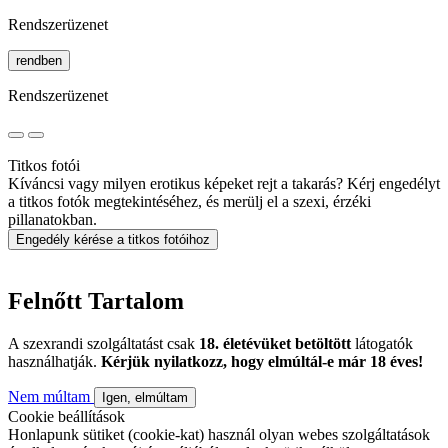
Rendszerüzenet
rendben
Rendszerüzenet
Titkos fotói
Kíváncsi vagy milyen erotikus képeket rejt a takarás? Kérj engedélyt
a titkos fotók megtekintéséhez, és merülj el a szexi, érzéki
pillanatokban.
Engedély kérése a titkos fotóihoz
Felnőtt Tartalom
A szexrandi szolgáltatást csak
18. életévüket betöltött
látogatók
használhatják.
Kérjük nyilatkozz, hogy elmúltál-e már 18 éves!
Nem múltam
Igen, elmúltam
Cookie beállítások
Honlapunk sütiket (cookie-kat) használ olyan webes szolgáltatások