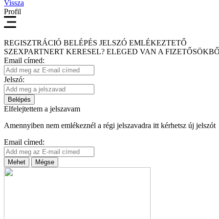
Vissza
Profil
REGISZTRÁCIÓ
BELÉPÉS
JELSZÓ EMLÉKEZTETŐ
SZEXPARTNERT KERESEL?
ELEGED VAN A FIZETŐSÖKBŐ
Email címed:
Jelszó:
Belépés
Elfelejtettem a jelszavam
Amennyiben nem emlékeznél a régi jelszavadra itt kérhetsz új jelszót
Email címed:
Mehet
Mégse