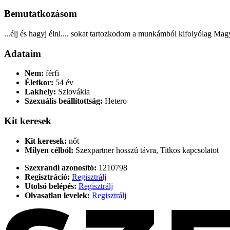
Bemutatkozásom
...élj és hagyj élni.... sokat tartozkodom a munkámból kifolyólag Ma
Adataim
Nem:
férfi
Életkor:
54 év
Lakhely:
Szlovákia
Szexuális beállítottság:
Hetero
Kit keresek
Kit keresek:
nőt
Milyen célból:
Szexpartner hosszú távra, Titkos kapcsolatot
Szexrandi azonosító:
1210798
Regisztráció:
Regisztrálj
Utolsó belépés:
Regisztrálj
Olvasatlan levelek:
Regisztrálj