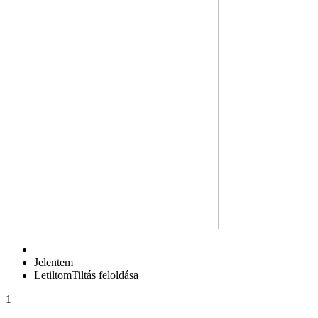
Jelentem
Letiltom
Tiltás feloldása
1