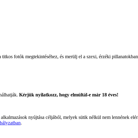
titkos fotók megtekintéséhez, és merülj el a szexi, érzéki pillanatokban
nálhatják.
Kérjük nyilatkozz, hogy elmúltál-e már 18 éves!
 alkalmazások nyújtása céljából, melyek sütik nélkül nem lennének elé
bályzatban
.