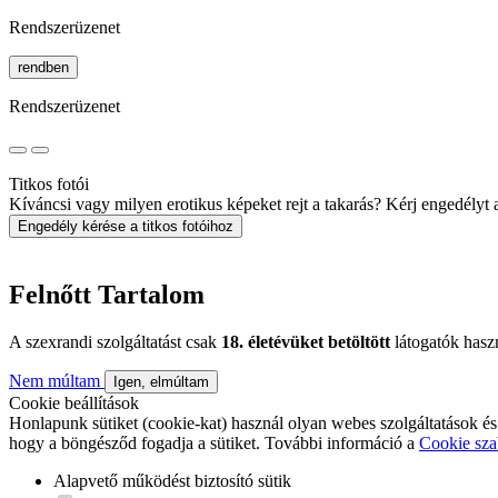
Rendszerüzenet
rendben
Rendszerüzenet
Titkos fotói
Kíváncsi vagy milyen erotikus képeket rejt a takarás? Kérj engedélyt a 
Engedély kérése a titkos fotóihoz
Felnőtt Tartalom
A szexrandi szolgáltatást csak
18. életévüket betöltött
látogatók hasz
Nem múltam
Igen, elmúltam
Cookie beállítások
Honlapunk sütiket (cookie-kat) használ olyan webes szolgáltatások és
hogy a böngésződ fogadja a sütiket. További információ a
Cookie sza
Alapvető működést biztosító sütik