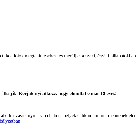
titkos fotók megtekintéséhez, és merülj el a szexi, érzéki pillanatokban
nálhatják.
Kérjük nyilatkozz, hogy elmúltál-e már 18 éves!
 alkalmazások nyújtása céljából, melyek sütik nélkül nem lennének elé
bályzatban
.