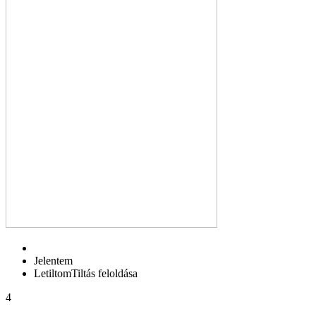
Jelentem
Letiltom
Tiltás feloldása
4