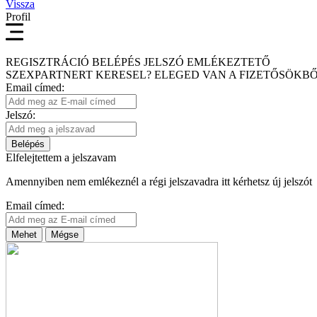
Vissza
Profil
REGISZTRÁCIÓ
BELÉPÉS
JELSZÓ EMLÉKEZTETŐ
SZEXPARTNERT KERESEL?
ELEGED VAN A FIZETŐSÖKBŐ
Email címed:
Jelszó:
Belépés
Elfelejtettem a jelszavam
Amennyiben nem emlékeznél a régi jelszavadra itt kérhetsz új jelszót
Email címed:
Mehet
Mégse