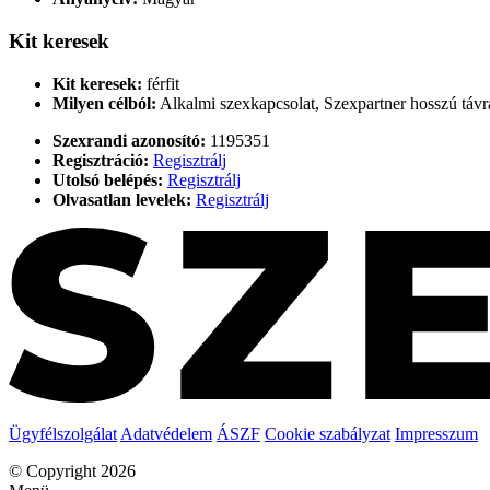
Kit keresek
Kit keresek:
férfit
Milyen célból:
Alkalmi szexkapcsolat, Szexpartner hosszú távra
Szexrandi azonosító:
1195351
Regisztráció:
Regisztrálj
Utolsó belépés:
Regisztrálj
Olvasatlan levelek:
Regisztrálj
Ügyfélszolgálat
Adatvédelem
ÁSZF
Cookie szabályzat
Impresszum
© Copyright 2026