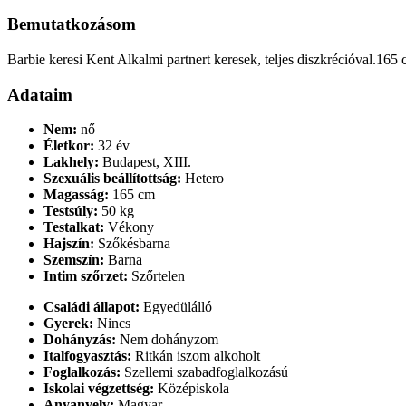
Bemutatkozásom
Barbie keresi Kent Alkalmi partnert keresek, teljes diszkrécióval.16
Adataim
Nem:
nő
Életkor:
32 év
Lakhely:
Budapest, XIII.
Szexuális beállítottság:
Hetero
Magasság:
165 cm
Testsúly:
50 kg
Testalkat:
Vékony
Hajszín:
Szőkésbarna
Szemszín:
Barna
Intim szőrzet:
Szőrtelen
Családi állapot:
Egyedülálló
Gyerek:
Nincs
Dohányzás:
Nem dohányzom
Italfogyasztás:
Ritkán iszom alkoholt
Foglalkozás:
Szellemi szabadfoglalkozású
Iskolai végzettség:
Középiskola
Anyanyelv:
Magyar