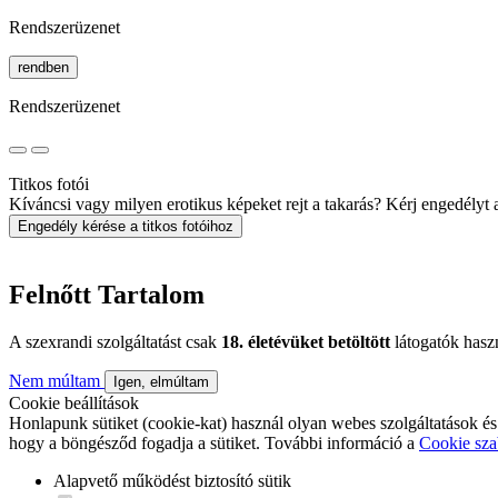
Rendszerüzenet
rendben
Rendszerüzenet
Titkos fotói
Kíváncsi vagy milyen erotikus képeket rejt a takarás? Kérj engedélyt a 
Engedély kérése a titkos fotóihoz
Felnőtt Tartalom
A szexrandi szolgáltatást csak
18. életévüket betöltött
látogatók hasz
Nem múltam
Igen, elmúltam
Cookie beállítások
Honlapunk sütiket (cookie-kat) használ olyan webes szolgáltatások és
hogy a böngésződ fogadja a sütiket. További információ a
Cookie sza
Alapvető működést biztosító sütik