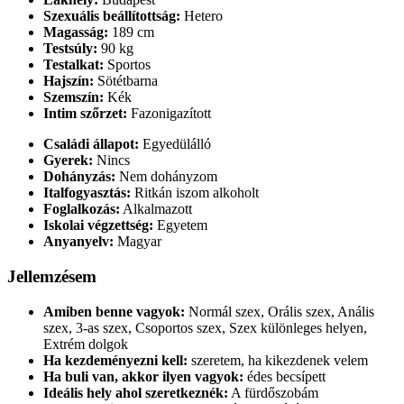
Szexuális beállítottság:
Hetero
Magasság:
189 cm
Testsúly:
90 kg
Testalkat:
Sportos
Hajszín:
Sötétbarna
Szemszín:
Kék
Intim szőrzet:
Fazonigazított
Családi állapot:
Egyedülálló
Gyerek:
Nincs
Dohányzás:
Nem dohányzom
Italfogyasztás:
Ritkán iszom alkoholt
Foglalkozás:
Alkalmazott
Iskolai végzettség:
Egyetem
Anyanyelv:
Magyar
Jellemzésem
Amiben benne vagyok:
Normál szex, Orális szex, Anális
szex, 3-as szex, Csoportos szex, Szex különleges helyen,
Extrém dolgok
Ha kezdeményezni kell:
szeretem, ha kikezdenek velem
Ha buli van, akkor ilyen vagyok:
édes becsípett
Ideális hely ahol szeretkeznék:
A fürdőszobám