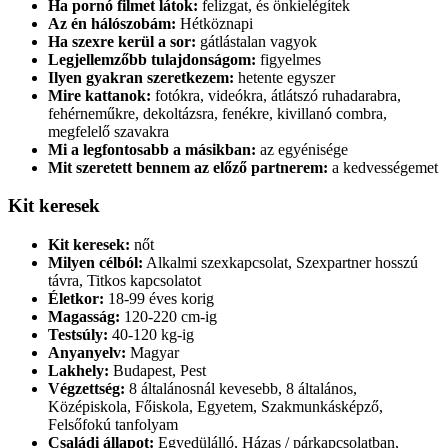
Ha pornó filmet látok:
felizgat, és önkielégítek
Az én hálószobám:
Hétköznapi
Ha szexre kerül a sor:
gátlástalan vagyok
Legjellemzőbb tulajdonságom:
figyelmes
Ilyen gyakran szeretkezem:
hetente egyszer
Mire kattanok:
fotókra, videókra, átlátszó ruhadarabra,
fehérneműkre, dekoltázsra, fenékre, kivillanó combra,
megfelelő szavakra
Mi a legfontosabb a másikban:
az egyénisége
Mit szeretett bennem az előző partnerem:
a kedvességemet
Kit keresek
Kit keresek:
nőt
Milyen célból:
Alkalmi szexkapcsolat, Szexpartner hosszú
távra, Titkos kapcsolatot
Életkor:
18-99 éves korig
Magasság:
120-220 cm-ig
Testsúly:
40-120 kg-ig
Anyanyelv:
Magyar
Lakhely:
Budapest, Pest
Végzettség:
8 általánosnál kevesebb, 8 általános,
Középiskola, Főiskola, Egyetem, Szakmunkásképző,
Felsőfokú tanfolyam
Családi állapot:
Egyedülálló, Házas / párkapcsolatban,