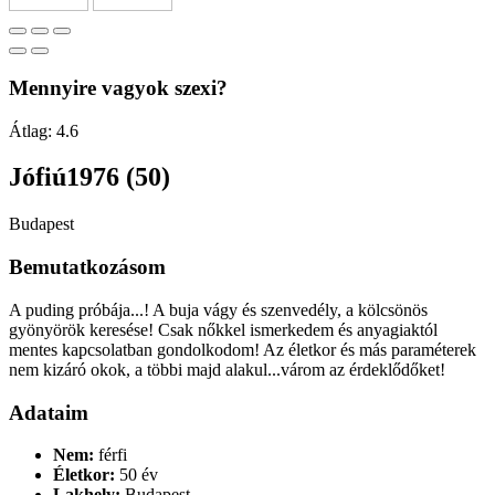
Mennyire vagyok szexi?
Átlag:
4.6
Jófiú1976 (50)
Budapest
Bemutatkozásom
A puding próbája...! A buja vágy és szenvedély, a kölcsönös
gyönyörök keresése! Csak nőkkel ismerkedem és anyagiaktól
mentes kapcsolatban gondolkodom! Az életkor és más paraméterek
nem kizáró okok, a többi majd alakul...várom az érdeklődőket!
Adataim
Nem:
férfi
Életkor:
50 év
Lakhely:
Budapest