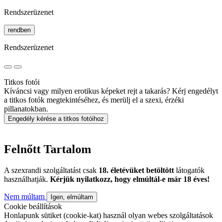
Rendszerüzenet
rendben
Rendszerüzenet
Titkos fotói
Kíváncsi vagy milyen erotikus képeket rejt a takarás? Kérj engedélyt
a titkos fotók megtekintéséhez, és merülj el a szexi, érzéki
pillanatokban.
Engedély kérése a titkos fotóihoz
Felnőtt Tartalom
A szexrandi szolgáltatást csak
18. életévüket betöltött
látogatók
használhatják.
Kérjük nyilatkozz, hogy elmúltál-e már 18 éves!
Nem múltam
Igen, elmúltam
Cookie beállítások
Honlapunk sütiket (cookie-kat) használ olyan webes szolgáltatások