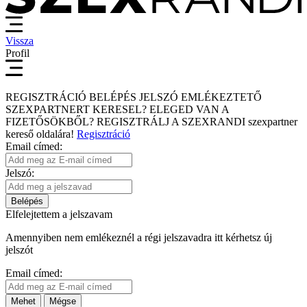
Vissza
Profil
REGISZTRÁCIÓ
BELÉPÉS
JELSZÓ EMLÉKEZTETŐ
SZEXPARTNERT KERESEL?
ELEGED VAN A
FIZETŐSÖKBŐL?
REGISZTRÁLJ A SZEXRANDI
szexpartner
kereső
oldalára!
Regisztráció
Email címed:
Jelszó:
Belépés
Elfelejtettem a jelszavam
Amennyiben nem emlékeznél a régi jelszavadra itt kérhetsz új
jelszót
Email címed:
Mehet
Mégse