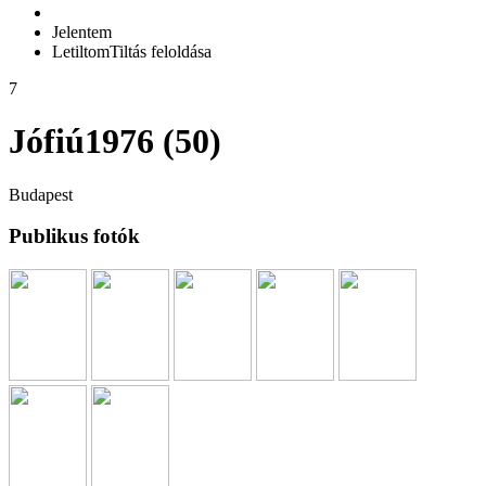
Jelentem
Letiltom
Tiltás feloldása
7
Jófiú1976 (50)
Budapest
Publikus fotók