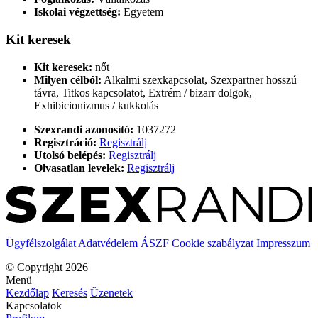
Iskolai végzettség:
Egyetem
Kit keresek
Kit keresek:
nőt
Milyen célból:
Alkalmi szexkapcsolat, Szexpartner hosszú
távra, Titkos kapcsolatot, Extrém / bizarr dolgok,
Exhibicionizmus / kukkolás
Szexrandi azonosító:
1037272
Regisztráció:
Regisztrálj
Utolsó belépés:
Regisztrálj
Olvasatlan levelek:
Regisztrálj
Ügyfélszolgálat
Adatvédelem
ÁSZF
Cookie szabályzat
Impresszum
© Copyright 2026
Menü
Kezdőlap
Keresés
Üzenetek
Kapcsolatok