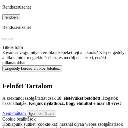
Rendszerüzenet
rendben
Rendszerüzenet
Titkos fotói
Kíváncsi vagy milyen erotikus képeket rejt a takarás? Kérj engedélyt
a titkos fotók megtekintéséhez, és merülj el a szexi, érzéki
pillanatokban.
Engedély kérése a titkos fotóihoz
Felnőtt Tartalom
A szexrandi szolgáltatást csak
18. életévüket betöltött
látogatók
használhatják.
Kérjük nyilatkozz, hogy elmúltál-e már 18 éves!
Nem múltam
Igen, elmúltam
Cookie beállítások
Honlapunk sütiket (cookie-kat) használ olyan webes szolgáltatások