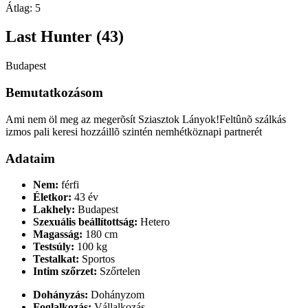
Átlag:
5
Last Hunter (43)
Budapest
Bemutatkozásom
Ami nem öl meg az megerõsít Sziasztok Lányok!Feltûnõ szálkás
izmos pali keresi hozzáillõ szintén nemhétköznapi partnerét
Adataim
Nem:
férfi
Életkor:
43 év
Lakhely:
Budapest
Szexuális beállítottság:
Hetero
Magasság:
180 cm
Testsúly:
100 kg
Testalkat:
Sportos
Intim szőrzet:
Szőrtelen
Dohányzás:
Dohányzom
Foglalkozás:
Vállalkozás