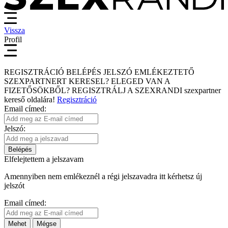
Vissza
Profil
REGISZTRÁCIÓ
BELÉPÉS
JELSZÓ EMLÉKEZTETŐ
SZEXPARTNERT KERESEL?
ELEGED VAN A
FIZETŐSÖKBŐL?
REGISZTRÁLJ A SZEXRANDI
szexpartner
kereső
oldalára!
Regisztráció
Email címed:
Jelszó:
Belépés
Elfelejtettem a jelszavam
Amennyiben nem emlékeznél a régi jelszavadra itt kérhetsz új
jelszót
Email címed:
Mehet
Mégse