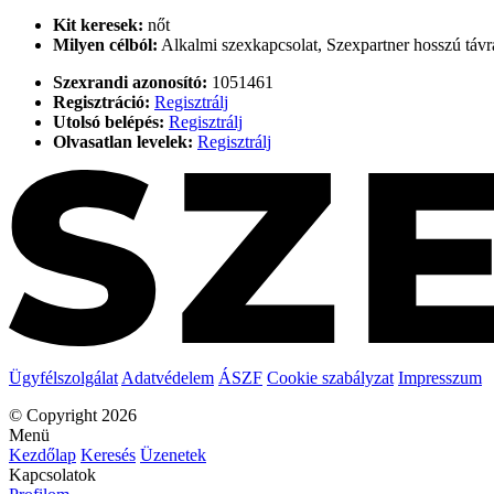
Kit keresek:
nőt
Milyen célból:
Alkalmi szexkapcsolat, Szexpartner hosszú távra
Szexrandi azonosító:
1051461
Regisztráció:
Regisztrálj
Utolsó belépés:
Regisztrálj
Olvasatlan levelek:
Regisztrálj
Ügyfélszolgálat
Adatvédelem
ÁSZF
Cookie szabályzat
Impresszum
© Copyright 2026
Menü
Kezdőlap
Keresés
Üzenetek
Kapcsolatok