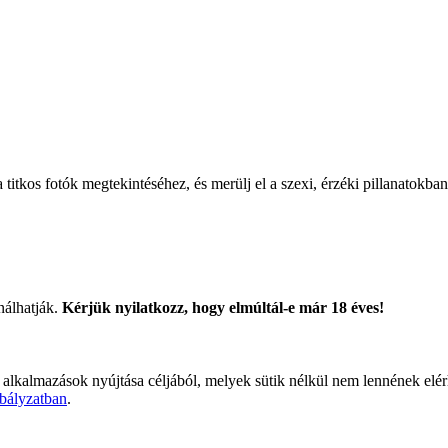
titkos fotók megtekintéséhez, és merülj el a szexi, érzéki pillanatokban
nálhatják.
Kérjük nyilatkozz, hogy elmúltál-e már 18 éves!
 alkalmazások nyújtása céljából, melyek sütik nélkül nem lennének elé
bályzatban
.