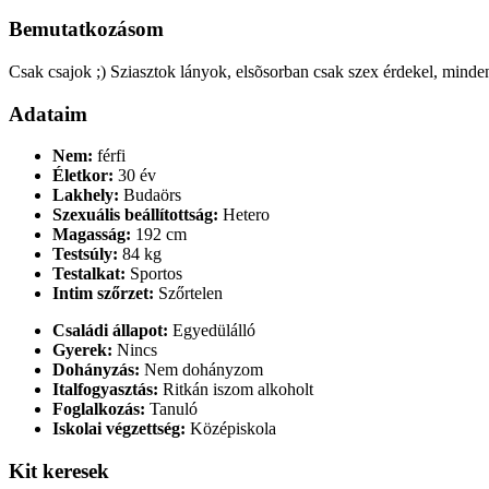
Bemutatkozásom
Csak csajok ;) Sziasztok lányok, elsõsorban csak szex érdekel, mind
Adataim
Nem:
férfi
Életkor:
30 év
Lakhely:
Budaörs
Szexuális beállítottság:
Hetero
Magasság:
192 cm
Testsúly:
84 kg
Testalkat:
Sportos
Intim szőrzet:
Szőrtelen
Családi állapot:
Egyedülálló
Gyerek:
Nincs
Dohányzás:
Nem dohányzom
Italfogyasztás:
Ritkán iszom alkoholt
Foglalkozás:
Tanuló
Iskolai végzettség:
Középiskola
Kit keresek