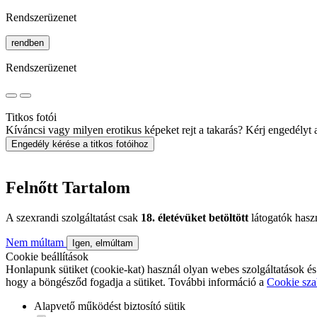
Rendszerüzenet
rendben
Rendszerüzenet
Titkos fotói
Kíváncsi vagy milyen erotikus képeket rejt a takarás? Kérj engedélyt a 
Engedély kérése a titkos fotóihoz
Felnőtt Tartalom
A szexrandi szolgáltatást csak
18. életévüket betöltött
látogatók hasz
Nem múltam
Igen, elmúltam
Cookie beállítások
Honlapunk sütiket (cookie-kat) használ olyan webes szolgáltatások és
hogy a böngésződ fogadja a sütiket. További információ a
Cookie sza
Alapvető működést biztosító sütik