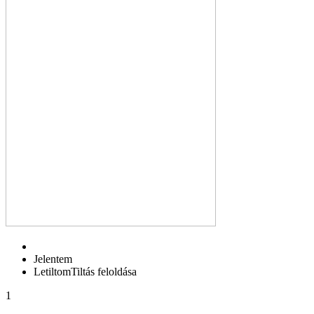
Jelentem
Letiltom
Tiltás feloldása
1