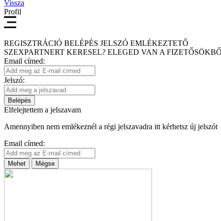
Vissza
Profil
REGISZTRÁCIÓ
BELÉPÉS
JELSZÓ EMLÉKEZTETŐ
SZEXPARTNERT KERESEL?
ELEGED VAN A FIZETŐSÖKBŐ
Email címed:
Jelszó:
Belépés
Elfelejtettem a jelszavam
Amennyiben nem emlékeznél a régi jelszavadra itt kérhetsz új jelszót
Email címed:
Mehet
Mégse