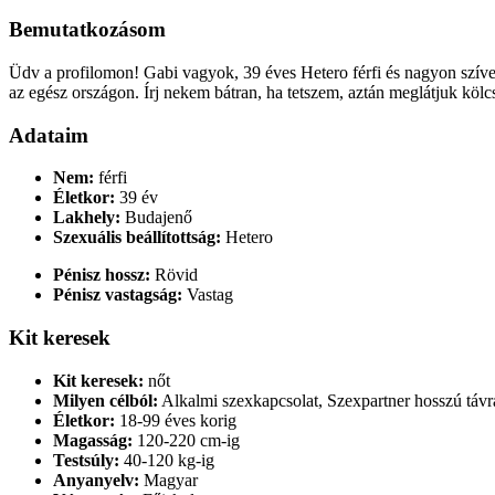
Bemutatkozásom
Üdv a profilomon! Gabi vagyok, 39 éves Hetero férfi és nagyon szíves
az egész országon. Írj nekem bátran, ha tetszem, aztán meglátjuk kölc
Adataim
Nem:
férfi
Életkor:
39 év
Lakhely:
Budajenő
Szexuális beállítottság:
Hetero
Pénisz hossz:
Rövid
Pénisz vastagság:
Vastag
Kit keresek
Kit keresek:
nőt
Milyen célból:
Alkalmi szexkapcsolat, Szexpartner hosszú távra
Életkor:
18-99 éves korig
Magasság:
120-220 cm-ig
Testsúly:
40-120 kg-ig
Anyanyelv:
Magyar