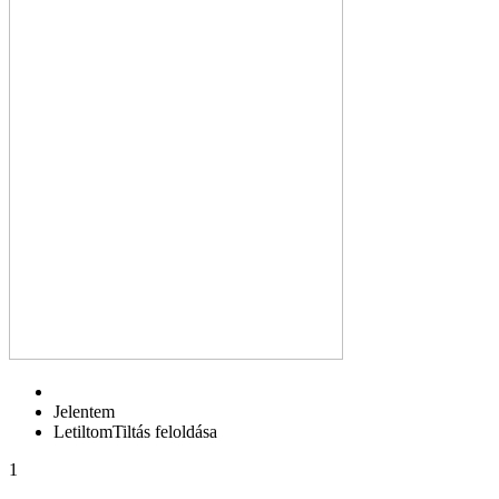
Jelentem
Letiltom
Tiltás feloldása
1