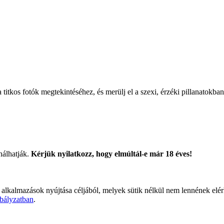
titkos fotók megtekintéséhez, és merülj el a szexi, érzéki pillanatokban
nálhatják.
Kérjük nyilatkozz, hogy elmúltál-e már 18 éves!
 alkalmazások nyújtása céljából, melyek sütik nélkül nem lennének elé
bályzatban
.