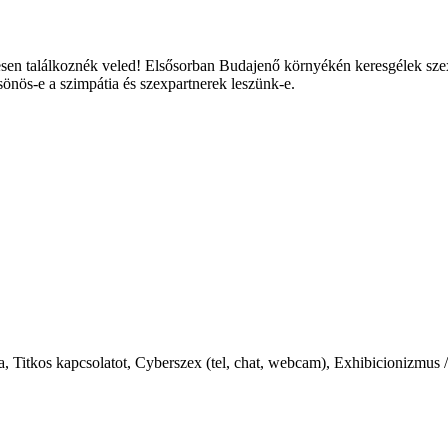
en találkoznék veled! Elsősorban Budajenő környékén keresgélek szexpa
sönös-e a szimpátia és szexpartnerek leszünk-e.
, Titkos kapcsolatot, Cyberszex (tel, chat, webcam), Exhibicionizmus 