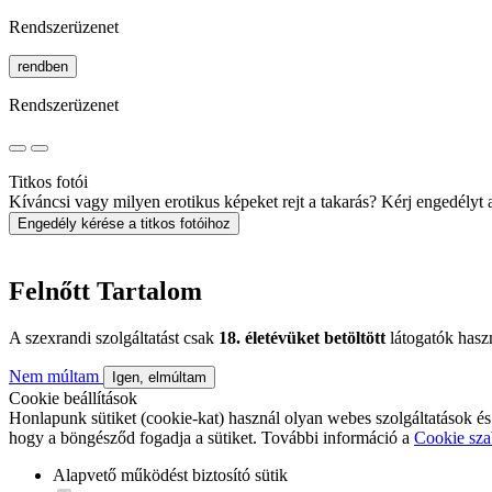
Rendszerüzenet
rendben
Rendszerüzenet
Titkos fotói
Kíváncsi vagy milyen erotikus képeket rejt a takarás? Kérj engedélyt a 
Engedély kérése a titkos fotóihoz
Felnőtt Tartalom
A szexrandi szolgáltatást csak
18. életévüket betöltött
látogatók hasz
Nem múltam
Igen, elmúltam
Cookie beállítások
Honlapunk sütiket (cookie-kat) használ olyan webes szolgáltatások és
hogy a böngésződ fogadja a sütiket. További információ a
Cookie sza
Alapvető működést biztosító sütik