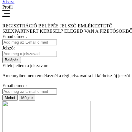
Vissza
Profil
REGISZTRÁCIÓ
BELÉPÉS
JELSZÓ EMLÉKEZTETŐ
SZEXPARTNERT KERESEL?
ELEGED VAN A FIZETŐSÖKBŐ
Email címed:
Jelszó:
Belépés
Elfelejtettem a jelszavam
Amennyiben nem emlékeznél a régi jelszavadra itt kérhetsz új jelszót
Email címed:
Mehet
Mégse