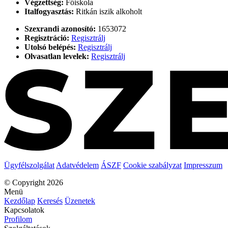
Végzettség:
Főiskola
Italfogyasztás:
Ritkán iszik alkoholt
Szexrandi azonosító:
1653072
Regisztráció:
Regisztrálj
Utolsó belépés:
Regisztrálj
Olvasatlan levelek:
Regisztrálj
Ügyfélszolgálat
Adatvédelem
ÁSZF
Cookie szabályzat
Impresszum
© Copyright 2026
Menü
Kezdőlap
Keresés
Üzenetek
Kapcsolatok
Profilom