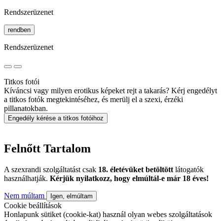
Rendszerüzenet
rendben
Rendszerüzenet
Titkos fotói
Kíváncsi vagy milyen erotikus képeket rejt a takarás? Kérj engedélyt
a titkos fotók megtekintéséhez, és merülj el a szexi, érzéki
pillanatokban.
Engedély kérése a titkos fotóihoz
Felnőtt Tartalom
A szexrandi szolgáltatást csak
18. életévüket betöltött
látogatók
használhatják.
Kérjük nyilatkozz, hogy elmúltál-e már 18 éves!
Nem múltam
Igen, elmúltam
Cookie beállítások
Honlapunk sütiket (cookie-kat) használ olyan webes szolgáltatások