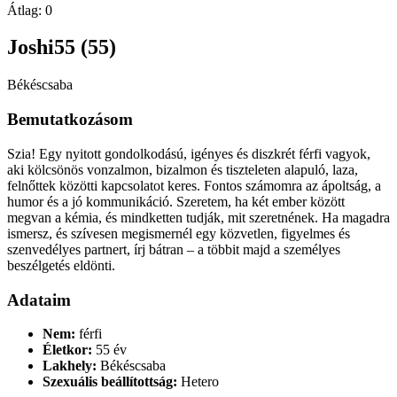
Átlag:
0
Joshi55 (55)
Békéscsaba
Bemutatkozásom
Szia! Egy nyitott gondolkodású, igényes és diszkrét férfi vagyok,
aki kölcsönös vonzalmon, bizalmon és tiszteleten alapuló, laza,
felnőttek közötti kapcsolatot keres. Fontos számomra az ápoltság, a
humor és a jó kommunikáció. Szeretem, ha két ember között
megvan a kémia, és mindketten tudják, mit szeretnének. Ha magadra
ismersz, és szívesen megismernél egy közvetlen, figyelmes és
szenvedélyes partnert, írj bátran – a többit majd a személyes
beszélgetés eldönti.
Adataim
Nem:
férfi
Életkor:
55 év
Lakhely:
Békéscsaba
Szexuális beállítottság:
Hetero