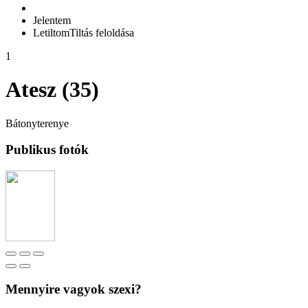
Jelentem
Letiltom
Tiltás feloldása
1
Atesz (35)
Bátonyterenye
Publikus fotók
Mennyire vagyok szexi?