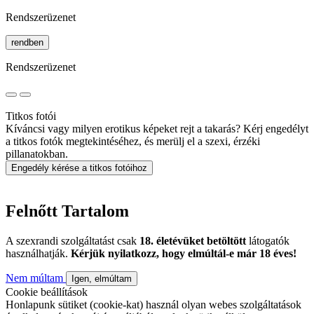
Rendszerüzenet
rendben
Rendszerüzenet
Titkos fotói
Kíváncsi vagy milyen erotikus képeket rejt a takarás? Kérj engedélyt
a titkos fotók megtekintéséhez, és merülj el a szexi, érzéki
pillanatokban.
Engedély kérése a titkos fotóihoz
Felnőtt Tartalom
A szexrandi szolgáltatást csak
18. életévüket betöltött
látogatók
használhatják.
Kérjük nyilatkozz, hogy elmúltál-e már 18 éves!
Nem múltam
Igen, elmúltam
Cookie beállítások
Honlapunk sütiket (cookie-kat) használ olyan webes szolgáltatások