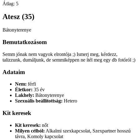
Átlag:
5
Atesz (35)
Bátonyterenye
Bemutatkozásom
Semm jónak nem vagyok elrontója ;) Ismerj meg, kérdezz,
talizzunk, dumáljunk, de semmiképpen ne ítél meg egy db fotóról ;)
Adataim
Nem:
férfi
Életkor:
35 év
Lakhely:
Bátonyterenye
Szexuális beállítottság:
Hetero
Kit keresek
Kit keresek:
nőt
Milyen célból:
Alkalmi szexkapcsolat, Szexpartner hosszú
távra, Komoly kapcsolat