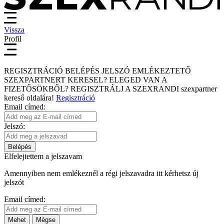
Vissza
Profil
REGISZTRÁCIÓ
BELÉPÉS
JELSZÓ EMLÉKEZTETŐ
SZEXPARTNERT KERESEL?
ELEGED VAN A
FIZETŐSÖKBŐL?
REGISZTRÁLJ A SZEXRANDI
szexpartner
kereső
oldalára!
Regisztráció
Email címed:
Jelszó:
Belépés
Elfelejtettem a jelszavam
Amennyiben nem emlékeznél a régi jelszavadra itt kérhetsz új
jelszót
Email címed:
Mehet
Mégse