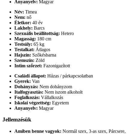
Anyanyelv:
Magyar
Név:
Timea
Nem:
nő
Életkor:
40 év
Lakhely:
Barcs
Szexuális beállítottság:
Hetero
Magasság:
180 cm
Testsúly:
65 kg
Testalkat:
Átlagos
Hajszín:
Szőkésbarna
Szemszín:
Zöld
Intim szőrzet:
Fazonigazított
Családi állapot:
Házas / párkapcsolatban
Gyerek:
Van
Dohányzás:
Nem dohányzom
Italfogyasztás:
Nem iszom alkoholt
Foglalkozás:
Vállalkozás
Iskolai végzettség:
Egyetem
Anyanyelv:
Magyar
Jellemzésük
Amiben benne vagyok:
Normál szex, 3-as szex, Párcsere,