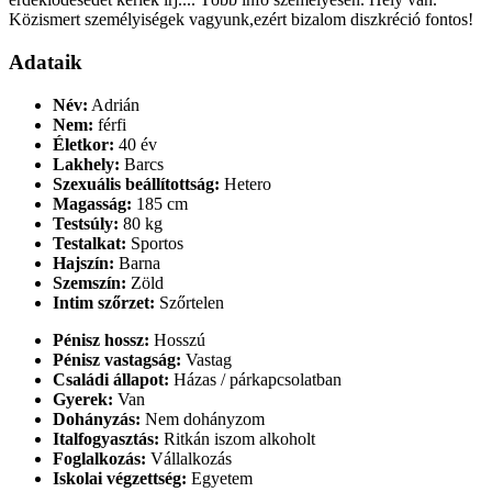
Közismert személyiségek vagyunk,ezért bizalom diszkréció fontos!
Adataik
Név:
Adrián
Nem:
férfi
Életkor:
40 év
Lakhely:
Barcs
Szexuális beállítottság:
Hetero
Magasság:
185 cm
Testsúly:
80 kg
Testalkat:
Sportos
Hajszín:
Barna
Szemszín:
Zöld
Intim szőrzet:
Szőrtelen
Pénisz hossz:
Hosszú
Pénisz vastagság:
Vastag
Családi állapot:
Házas / párkapcsolatban
Gyerek:
Van
Dohányzás:
Nem dohányzom
Italfogyasztás:
Ritkán iszom alkoholt
Foglalkozás:
Vállalkozás
Iskolai végzettség:
Egyetem