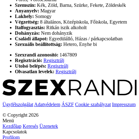
Szemszín:
Kék, Zöld, Barna, Szürke, Fekete, Zöldeskék
Anyanyelv:
Magyar
Lakhely:
Somogy
Végzettség:
8 általános, Középiskola, Főiskola, Egyetem
Italfogyasztás:
Ritkán iszik alkoholt
Dohányzás:
Nem dohányzik
Családi állapot:
Egyedülálló, Házas / párkapcsolatban
Szexuális beállítottság:
Hetero, Enyhe bi
Szexrandi azonosító:
1467809
Regisztráció:
Regisztrálj
Utolsó belépés:
Regisztrálj
Olvasatlan levelek:
Regisztrálj
Ügyfélszolgálat
Adatvédelem
ÁSZF
Cookie szabályzat
Impresszum
© Copyright 2026
Menü
Kezdőlap
Keresés
Üzenetek
Kapcsolatok
Profilom