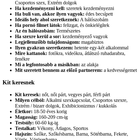
Csoportos szex, Extrém dolgok
Ha kezdeményezni kell:
szeretek kezdeményezni
Ha buli van, akkor ilyen vagyok:
édes becsípett
Ideális hely ahol szeretkeznék:
A hálószobám
Ha pornó filmet látok:
felizgat, és önkielégítek
Az én hálószobám:
Természetes
Ha szexre kerül a sor:
kezdeményező vagyok
Legjellemzőbb tulajdonságom:
magabiztos
Ilyen gyakran szeretkezem:
hetente egy-két alkalommal
Mire kattanok:
fotókra, videókra, átlátszó ruhadarabra,
fenékre
Mi a legfontosabb a másikban:
az alakja
Mit szeretett bennem az előző partnerem:
a kedvességemet
Kit keresnek
Kit keresek:
nőt, női párt, vegyes párt, férfi párt
Milyen célból:
Alkalmi szexkapcsolat, Csoportos szexre,
Extrém / bizarr dolgok, Exhibicionizmus / kukkolás
Életkor:
18-50 éves korig
Magasság:
160-209 cm-ig
Testsúly:
60-60 kg-ig
Testalkat:
Vékony, Átlagos, Sportos
Hajszín:
Szőke, Szőkésbarna, Barna, Sötétbarna, Fekete,
Vörös, Vörösesbarna