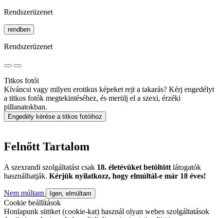
Rendszerüzenet
rendben
Rendszerüzenet
Titkos fotói
Kíváncsi vagy milyen erotikus képeket rejt a takarás? Kérj engedélyt
a titkos fotók megtekintéséhez, és merülj el a szexi, érzéki
pillanatokban.
Engedély kérése a titkos fotóihoz
Felnőtt Tartalom
A szexrandi szolgáltatást csak
18. életévüket betöltött
látogatók
használhatják.
Kérjük nyilatkozz, hogy elmúltál-e már 18 éves!
Nem múltam
Igen, elmúltam
Cookie beállítások
Honlapunk sütiket (cookie-kat) használ olyan webes szolgáltatások