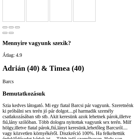
Mennyire vagyunk szexik?
Átlag:
4.9
Adrián (40) & Timea (40)
Barcs
Bemutatkozásuk
Szia kedves látogató. Mi egy fiatal Barcsi pár vagyunk. Szeretnénk
ki próbálni sex terén jó pár dolgot....pl harmadik személy
csatlakozásában stb stb. Akit keresünk azok lehetnek párok,illetve
fiú,lány szólóban. Több dologra nyitottak vagyunk sex terén. Milf
hölgy,illetve fiatal párok,fiú,lányt keresünk,lehetőleg Barcsról....
vagy közvetlen környékéről. Diszkréció 100%. Ha felkeltettük
érdeklődésedet kérlek irj.... Több infó személyesen. Hely van.