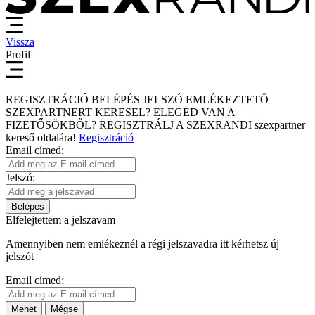
Vissza
Profil
REGISZTRÁCIÓ
BELÉPÉS
JELSZÓ EMLÉKEZTETŐ
SZEXPARTNERT KERESEL?
ELEGED VAN A
FIZETŐSÖKBŐL?
REGISZTRÁLJ A SZEXRANDI
szexpartner
kereső
oldalára!
Regisztráció
Email címed:
Jelszó:
Belépés
Elfelejtettem a jelszavam
Amennyiben nem emlékeznél a régi jelszavadra itt kérhetsz új
jelszót
Email címed:
Mehet
Mégse