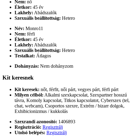
Nem:
nő
Életkor:
45 év
Lakhely:
Abádszalók
Szexuális beállítottság:
Hetero
Név:
Monro11
Nem:
férfi
Életkor:
45 év
Lakhely:
Abádszalók
Szexuális beállítottság:
Hetero
Testalkat:
Átlagos
Dohányzás:
Nem dohányzom
Kit keresnek
Kit keresek:
nőt, férfit, női párt, vegyes párt, férfi párt
Milyen célból:
Alkalmi szexkapcsolat, Szexpartner hosszú
távra, Komoly kapcsolat, Titkos kapcsolatot, Cyberszex (tel,
chat, webcam), Csoportos szexre, Extrém / bizarr dolgok,
Exhibicionizmus / kukkolás
Szexrandi azonosító:
1406893
Regisztráció:
Regisztrálj
Utolsó belépés:
Regisztrálj