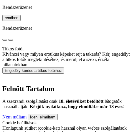
Rendszerüzenet
rendben
Rendszerüzenet
Titkos fotói
Kíváncsi vagy milyen erotikus képeket rejt a takarás? Kérj engedélyt
a titkos fotók megtekintéséhez, és merülj el a szexi, érzéki
pillanatokban.
Engedély kérése a titkos fotóihoz
Felnőtt Tartalom
A szexrandi szolgáltatást csak
18. életévüket betöltött
látogatók
használhatják.
Kérjük nyilatkozz, hogy elmúltál-e már 18 éves!
Nem múltam
Igen, elmúltam
Cookie beállítások
Honlapunk sütiket (cookie-kat) használ olyan webes szolgáltatások