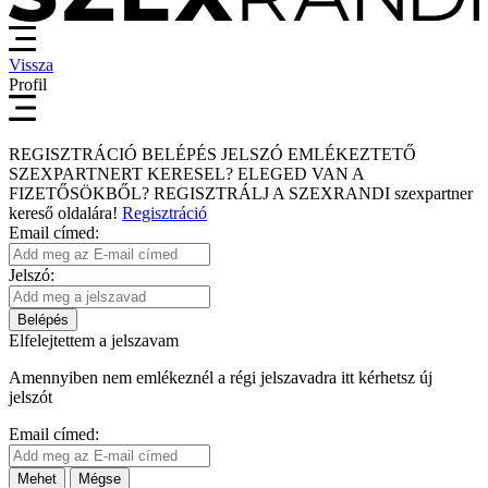
Vissza
Profil
REGISZTRÁCIÓ
BELÉPÉS
JELSZÓ EMLÉKEZTETŐ
SZEXPARTNERT KERESEL?
ELEGED VAN A
FIZETŐSÖKBŐL?
REGISZTRÁLJ A SZEXRANDI
szexpartner
kereső
oldalára!
Regisztráció
Email címed:
Jelszó:
Belépés
Elfelejtettem a jelszavam
Amennyiben nem emlékeznél a régi jelszavadra itt kérhetsz új
jelszót
Email címed:
Mehet
Mégse