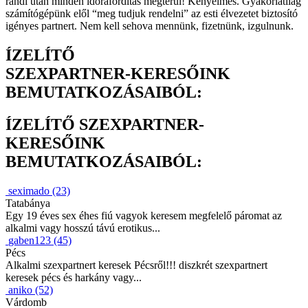
randi után minden időráfordítás megtérül! Kényelmes. Gyakorlatilag
számítógépünk elől “meg tudjuk rendelni” az esti élvezetet biztosító
igényes partnert. Nem kell sehova mennünk, fizetnünk, izgulnunk.
ÍZELÍTŐ
SZEXPARTNER-KERESŐINK
BEMUTATKOZÁSAIBÓL:
ÍZELÍTŐ SZEXPARTNER-
KERESŐINK
BEMUTATKOZÁSAIBÓL:
seximado (23)
Tatabánya
Egy 19 éves sex éhes fiú vagyok keresem megfelelő páromat az
alkalmi vagy hosszú távú erotikus...
gaben123 (45)
Pécs
Alkalmi szexpartnert keresek Pécsről!!! diszkrét szexpartnert
keresek pécs és harkány vagy...
aniko (52)
Várdomb