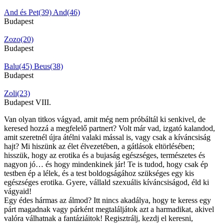
And és Pet(39)
And(46)
Budapest
Zozo(20)
Budapest
Balu(45)
Beus(38)
Budapest
Zoli(23)
Budapest VIII.
Van olyan titkos vágyad, amit még nem próbáltál ki senkivel, de
keresed hozzá a megfelelő partnert? Volt már vad, izgató kalandod,
amit szeretnél újra átélni valaki mással is, vagy csak a kíváncsiság
hajt? Mi hiszünk az élet élvezetében, a gátlások eltörlésében;
hisszük, hogy az erotika és a bujaság egészséges, természetes és
nagyon jó… és hogy mindenkinek jár! Te is tudod, hogy csak ép
testben ép a lélek, és a test boldogságához szükséges egy kis
egészséges erotika. Gyere, vállald szexuális kíváncsiságod, éld ki
vágyaid!
Egy édes hármas az álmod? Itt nincs akadálya, hogy te keress egy
párt magadnak vagy párként megtaláljátok azt a harmadikat, akivel
valóra válhatnak a fantáziáitok! Regisztrálj, kezdj el keresni,