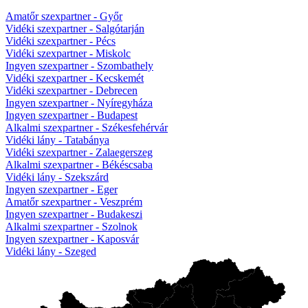
Amatőr szexpartner - Győr
Vidéki szexpartner - Salgótarján
Vidéki szexpartner - Pécs
Vidéki szexpartner - Miskolc
Ingyen szexpartner - Szombathely
Vidéki szexpartner - Kecskemét
Vidéki szexpartner - Debrecen
Ingyen szexpartner - Nyíregyháza
Ingyen szexpartner - Budapest
Alkalmi szexpartner - Székesfehérvár
Vidéki lány - Tatabánya
Vidéki szexpartner - Zalaegerszeg
Alkalmi szexpartner - Békéscsaba
Vidéki lány - Szekszárd
Ingyen szexpartner - Eger
Amatőr szexpartner - Veszprém
Ingyen szexpartner - Budakeszi
Alkalmi szexpartner - Szolnok
Ingyen szexpartner - Kaposvár
Vidéki lány - Szeged