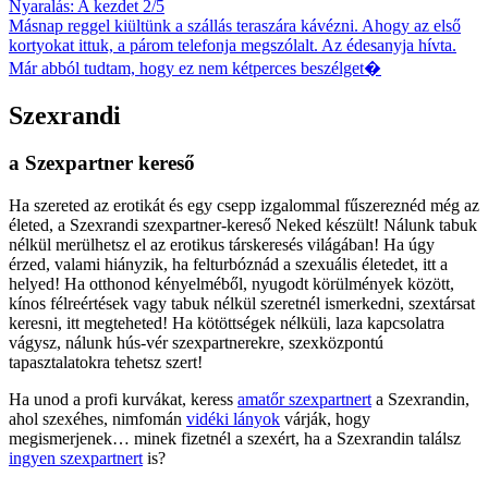
Nyaralás: A kezdet 2/5
Másnap reggel kiültünk a szállás teraszára kávézni. Ahogy az első
kortyokat ittuk, a párom telefonja megszólalt. Az édesanyja hívta.
Már abból tudtam, hogy ez nem kétperces beszélget�
Szexrandi
a Szexpartner kereső
Ha szereted az erotikát és egy csepp izgalommal fűszereznéd még az
életed, a Szexrandi szexpartner-kereső Neked készült! Nálunk tabuk
nélkül merülhetsz el az erotikus társkeresés világában! Ha úgy
érzed, valami hiányzik, ha felturbóznád a szexuális életedet, itt a
helyed! Ha otthonod kényelméből, nyugodt körülmények között,
kínos félreértések vagy tabuk nélkül szeretnél ismerkedni, szextársat
keresni, itt megteheted! Ha kötöttségek nélküli, laza kapcsolatra
vágysz, nálunk hús-vér szexpartnerekre, szexközpontú
tapasztalatokra tehetsz szert!
Ha unod a profi kurvákat, keress
amatőr szexpartnert
a Szexrandin,
ahol szexéhes, nimfomán
vidéki lányok
várják, hogy
megismerjenek… minek fizetnél a szexért, ha a Szexrandin találsz
ingyen szexpartnert
is?