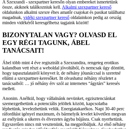
A Szexrandi - szexpartner keresőn olyan embereket ismertetünk
össze, akiknek találkozniuk kell.
Alkalmi szexpartner kereső
oldalunkon alkalmi szexre éhes amatőr csajokat és pasikat találhatsz
magadnak,
vidéki szexpartner kereső
oldalainkon pedig az ország
minden vidékéről keresgélhetsz tagjaink között!
BIZONYTALAN VAGY? OLVASD EL
EGY RÉGI TAGUNK, ÁBEL
TANÁCSAIT!
Ábel több mint 4 éve regisztrált a Szexrandira, rengeteg erotikus
kalandban vett részt a weboldal jóvoltából, és nemcsak úgy döntött,
hogy tapasztalatairól könyvet ír, de néhány jótanáccsal is szeretné
ellátni a szexpartner-keresőket. Itt olvashatsz néhány részletet a
tanácsaiból: … jó néhány érv szól az internetes “ágytárs” keresés
mellett.
Anonim. Anélkül, hogy vállalnánk nevünket, egzisztenciánkat
szemezgethetünk a potenciális jelöltek között, kapcsolatba
léphetünk, levelezhetünk velük. Energiatakarékos. Napi 30-40 perc
ráfordítást igényel maximum, és bármelyik levelet követően megvan
az esélyünk a sikeres és élvezetes ágyba bújásra. Csak nyerhetünk.
Egyszerűen nincs mit vesztenünk, ha megpróbáljuk. Az első néhány