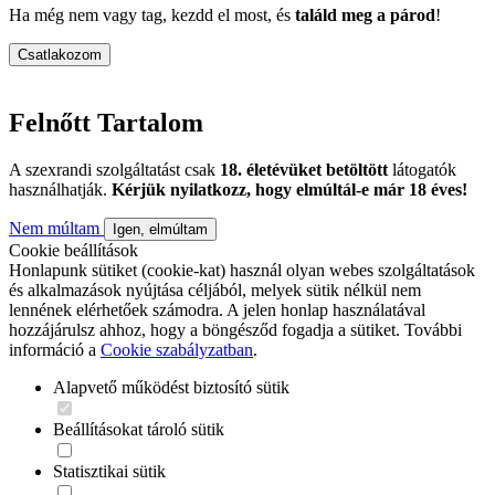
Ha még nem vagy tag, kezdd el most, és
találd meg a párod
!
Csatlakozom
Felnőtt Tartalom
A szexrandi szolgáltatást csak
18. életévüket betöltött
látogatók
használhatják.
Kérjük nyilatkozz, hogy elmúltál-e már 18 éves!
Nem múltam
Igen, elmúltam
Cookie beállítások
Honlapunk sütiket (cookie-kat) használ olyan webes szolgáltatások
és alkalmazások nyújtása céljából, melyek sütik nélkül nem
lennének elérhetőek számodra. A jelen honlap használatával
hozzájárulsz ahhoz, hogy a böngésződ fogadja a sütiket. További
információ a
Cookie szabályzatban
.
Alapvető működést biztosító sütik
Beállításokat tároló sütik
Statisztikai sütik