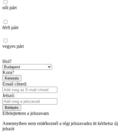
női párt
férfi párt
vegyes párt
Hol?
Kora?
Keresés
Email címed:
Jelszó:
Belépés
Elfelejtettem a jelszavam
Amennyiben nem emlékeznél a régi jelszavadra itt kérhetsz új
jelszót