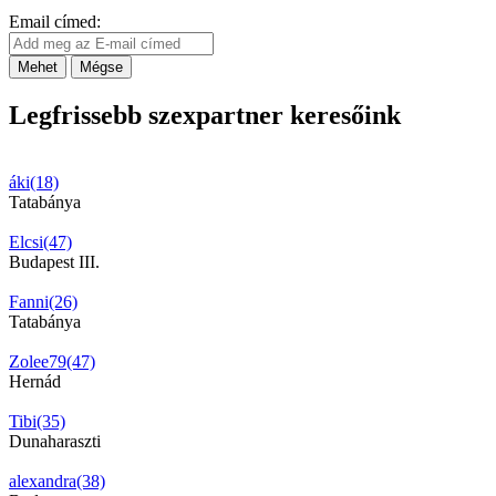
Email címed:
Mehet
Mégse
Legfrissebb szexpartner keresőink
áki(18)
Tatabánya
Elcsi(47)
Budapest III.
Fanni(26)
Tatabánya
Zolee79(47)
Hernád
Tibi(35)
Dunaharaszti
alexandra(38)