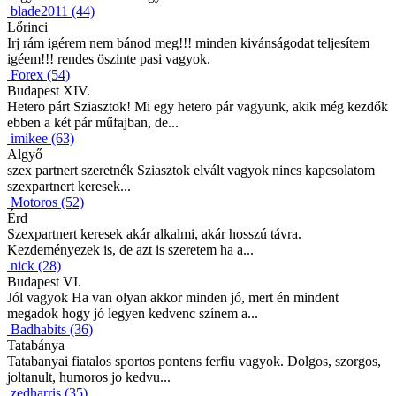
blade2011 (44)
Lőrinci
Irj rám igérem nem bánod meg!!! minden kivánságodat teljesítem
igéem!!! rendes öszinte pasi vagyok.
Forex (54)
Budapest XIV.
Hetero párt Sziasztok! Mi egy hetero pár vagyunk, akik még kezdők
ebben a két pár műfajban, de...
imikee (63)
Algyő
szex partnert szeretnék Sziasztok elvált vagyok nincs kapcsolatom
szexpartnert keresek...
Motoros (52)
Érd
Szexpartnert keresek akár alkalmi, akár hosszú távra.
Kezdeményezek is, de azt is szeretem ha a...
nick (28)
Budapest VI.
Jól vagyok Ha van olyan akkor minden jó, mert én mindent
megadok hogy jó legyen kedvenc színem a...
Badhabits (36)
Tatabánya
Tatabanyai fiatalos sportos pontens ferfiu vagyok. Dolgos, szorgos,
joltanult, humoros jo kedvu...
zedharris (35)