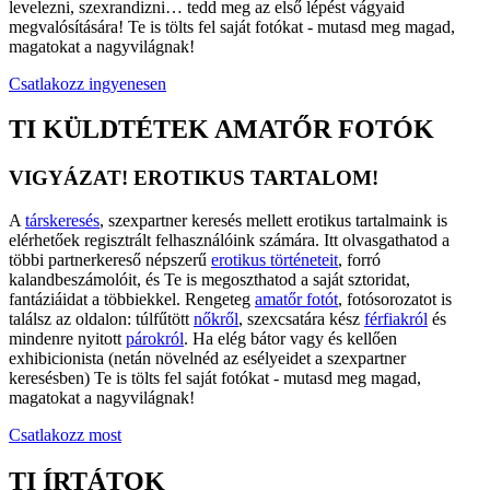
levelezni, szexrandizni… tedd meg az első lépést vágyaid
megvalósítására! Te is tölts fel saját fotókat - mutasd meg magad,
magatokat a nagyvilágnak!
Csatlakozz ingyenesen
TI KÜLDTÉTEK AMATŐR FOTÓK
VIGYÁZAT! EROTIKUS TARTALOM!
A
társkeresés
, szexpartner keresés mellett erotikus tartalmaink is
elérhetőek regisztrált felhasználóink számára. Itt olvasgathatod a
többi partnerkereső népszerű
erotikus történeteit
, forró
kalandbeszámolóit, és Te is megoszthatod a saját sztoridat,
fantáziáidat a többiekkel. Rengeteg
amatőr fotót
, fotósorozatot is
találsz az oldalon: túlfűtött
nőkről
, szexcsatára kész
férfiakról
és
mindenre nyitott
párokról
. Ha elég bátor vagy és kellően
exhibicionista (netán növelnéd az esélyeidet a szexpartner
keresésben) Te is tölts fel saját fotókat - mutasd meg magad,
magatokat a nagyvilágnak!
Csatlakozz most
TI ÍRTÁTOK