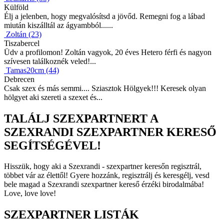
Külföld
Élj a jelenben, hogy megvalósítsd a jövőd. Remegni fog a lábad
miután kiszálltál az ágyambból......
Zoltán (23)
Tiszabercel
Üdv a profilomon! Zoltán vagyok, 20 éves Hetero férfi és nagyon
szívesen találkoznék veled!...
Tamas20cm (44)
Debrecen
Csak szex és más semmi.... Sziasztok Hölgyek!!! Keresek olyan
hölgyet aki szereti a szexet és...
TALÁLJ SZEXPARTNERT A
SZEXRANDI SZEXPARTNER KERESŐ
SEGÍTSÉGÉVEL!
Hisszük, hogy aki a Szexrandi - szexpartner keresőn regisztrál,
többet vár az élettől! Gyere hozzánk, regisztrálj és keresgélj, vesd
bele magad a Szexrandi szexpartner kereső érzéki birodalmába!
Love, love love!
SZEXPARTNER LISTÁK