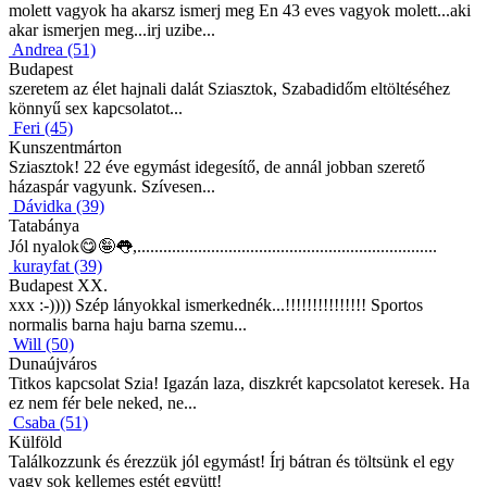
molett vagyok ha akarsz ismerj meg En 43 eves vagyok molett...aki
akar ismerjen meg...irj uzibe...
Andrea (51)
Budapest
szeretem az élet hajnali dalát Sziasztok, Szabadidőm eltöltéséhez
könnyű sex kapcsolatot...
Feri (45)
Kunszentmárton
Sziasztok! 22 éve egymást idegesítő, de annál jobban szerető
házaspár vagyunk. Szívesen...
Dávidka (39)
Tatabánya
Jól nyalok😋🤪👅,.....................................................................
kurayfat (39)
Budapest XX.
xxx :-)))) Szép lányokkal ismerkednék...!!!!!!!!!!!!!!! Sportos
normalis barna haju barna szemu...
Will (50)
Dunaújváros
Titkos kapcsolat Szia! Igazán laza, diszkrét kapcsolatot keresek. Ha
ez nem fér bele neked, ne...
Csaba (51)
Külföld
Találkozzunk és érezzük jól egymást! Írj bátran és töltsünk el egy
vagy sok kellemes estét együtt!