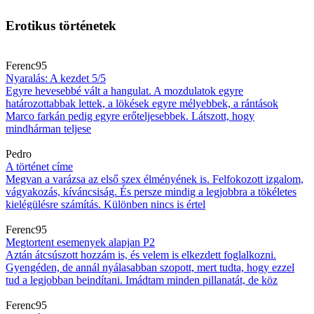
Erotikus történetek
Ferenc95
Nyaralás: A kezdet 5/5
Egyre hevesebbé vált a hangulat. A mozdulatok egyre
határozottabbak lettek, a lökések egyre mélyebbek, a rántások
Marco farkán pedig egyre erőteljesebbek. Látszott, hogy
mindhárman teljese
Pedro
A történet címe
Megvan a varázsa az első szex élményének is. Felfokozott izgalom,
vágyakozás, kíváncsiság. És persze mindig a legjobbra a tökéletes
kielégülésre számítás. Különben nincs is értel
Ferenc95
Megtortent esemenyek alapjan P2
Aztán átcsúszott hozzám is, és velem is elkezdett foglalkozni.
Gyengéden, de annál nyálasabban szopott, mert tudta, hogy ezzel
tud a legjobban beindítani. Imádtam minden pillanatát, de köz
Ferenc95