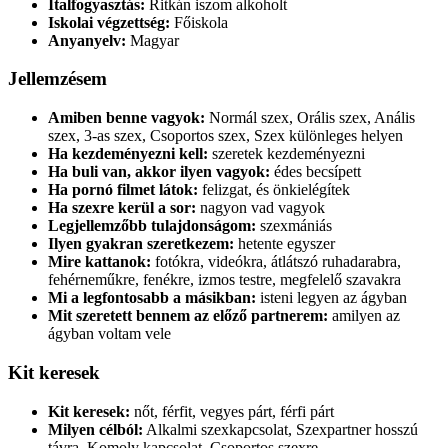
Italfogyasztás:
Ritkán iszom alkoholt
Iskolai végzettség:
Főiskola
Anyanyelv:
Magyar
Jellemzésem
Amiben benne vagyok:
Normál szex, Orális szex, Anális
szex, 3-as szex, Csoportos szex, Szex különleges helyen
Ha kezdeményezni kell:
szeretek kezdeményezni
Ha buli van, akkor ilyen vagyok:
édes becsípett
Ha pornó filmet látok:
felizgat, és önkielégítek
Ha szexre kerül a sor:
nagyon vad vagyok
Legjellemzőbb tulajdonságom:
szexmániás
Ilyen gyakran szeretkezem:
hetente egyszer
Mire kattanok:
fotókra, videókra, átlátszó ruhadarabra,
fehérneműkre, fenékre, izmos testre, megfelelő szavakra
Mi a legfontosabb a másikban:
isteni legyen az ágyban
Mit szeretett bennem az előző partnerem:
amilyen az
ágyban voltam vele
Kit keresek
Kit keresek:
nőt, férfit, vegyes párt, férfi párt
Milyen célból:
Alkalmi szexkapcsolat, Szexpartner hosszú
távra, Komoly kapcsolat, Csoportos szexre