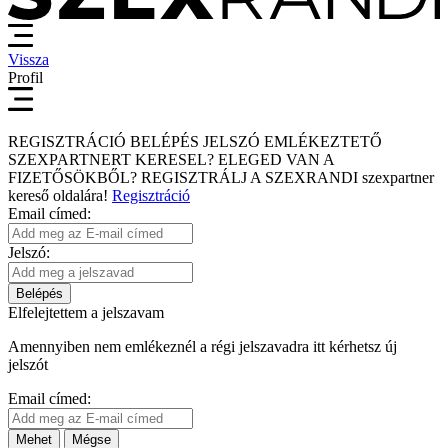
Vissza
Profil
REGISZTRÁCIÓ
BELÉPÉS
JELSZÓ EMLÉKEZTETŐ
SZEXPARTNERT KERESEL?
ELEGED VAN A
FIZETŐSÖKBŐL?
REGISZTRÁLJ A SZEXRANDI
szexpartner
kereső
oldalára!
Regisztráció
Email címed:
Jelszó:
Belépés
Elfelejtettem a jelszavam
Amennyiben nem emlékeznél a régi jelszavadra itt kérhetsz új
jelszót
Email címed:
Mehet
Mégse