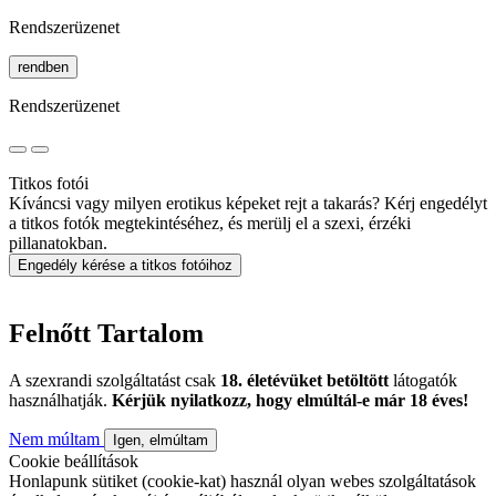
Rendszerüzenet
rendben
Rendszerüzenet
Titkos fotói
Kíváncsi vagy milyen erotikus képeket rejt a takarás? Kérj engedélyt
a titkos fotók megtekintéséhez, és merülj el a szexi, érzéki
pillanatokban.
Engedély kérése a titkos fotóihoz
Felnőtt Tartalom
A szexrandi szolgáltatást csak
18. életévüket betöltött
látogatók
használhatják.
Kérjük nyilatkozz, hogy elmúltál-e már 18 éves!
Nem múltam
Igen, elmúltam
Cookie beállítások
Honlapunk sütiket (cookie-kat) használ olyan webes szolgáltatások