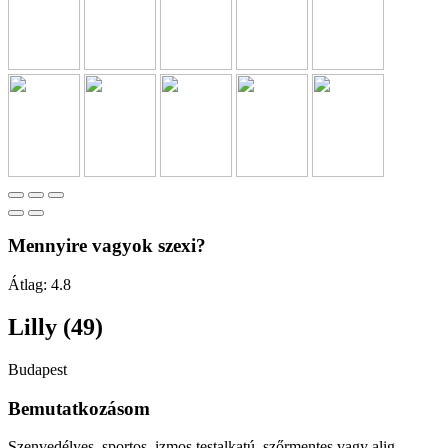
Mennyire vagyok szexi?
Átlag:
4.8
Lilly (49)
Budapest
Bemutatkozásom
Szenvedélyes, sportos, izmos testalkatú ,szőrmentes vagy alig