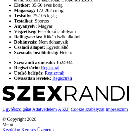
Életkor:
35-50 éves korig
Magasság:
172-202 cm-ig
Testsúly:
75-105 kg-ig
Testalkat:
Sportos
Anyanyelv:
Magyar
Végzettség:
Felsőfokú tanfolyam
Italfogyasztás:
Ritkán iszik alkoholt
Dohányzás:
Nem dohányzik
Családi állapot:
Egyedülálló
Szexuális beállítottság:
Hetero
Szexrandi azonosító:
1624934
Regisztráció:
Regisztrálj
Utolsó belépés:
Regisztrálj
Olvasatlan levelek:
Regisztrálj
Ügyfélszolgálat
Adatvédelem
ÁSZF
Cookie szabályzat
Impresszum
© Copyright 2026
Menü
Kezdőlap
Keresés
Üzenetek