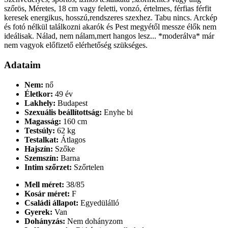
szőrös, Méretes, 18 cm vagy feletti, vonzó, értelmes, férfias férfit
keresek energikus, hosszú,rendszeres szexhez. Tabu nincs. Arckép
és fotó nélkül találkozni akarók és Pest megyétől messze élők nem
ideálisak. Nálad, nem nálam,mert hangos lesz... *moderálva* már
nem vagyok előfizető elérhetőség szükséges.
Adataim
Nem:
nő
Életkor:
49 év
Lakhely:
Budapest
Szexuális beállítottság:
Enyhe bi
Magasság:
160 cm
Testsúly:
62 kg
Testalkat:
Átlagos
Hajszín:
Szőke
Szemszín:
Barna
Intim szőrzet:
Szőrtelen
Mell méret:
38/85
Kosár méret:
F
Családi állapot:
Egyedülálló
Gyerek:
Van
Dohányzás:
Nem dohányzom