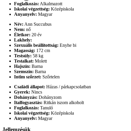
Foglalkozás:
Alkalmazott
Iskolai végzettség:
Középiskola
Anyanyelv:
Magyar
Név:
Ann Succubus
Nem:
nő
Életkor:
20 év
Lakhely:
Szexuális beállítottság:
Enyhe bi
Magasság:
172 cm
Testsúly:
58 kg
Testalkat:
Molett
Hajszín:
Barna
Szemszín:
Barna
Intim szőrzet:
Szőrtelen
Családi állapot:
Házas / párkapcsolatban
Gyerek:
Nincs
Dohányzás:
Dohányzom
Italfogyasztás:
Ritkán iszom alkoholt
Foglalkozás:
Tanuló
Iskolai végzettség:
Középiskola
Anyanyelv:
Magyar
Jellemzésük