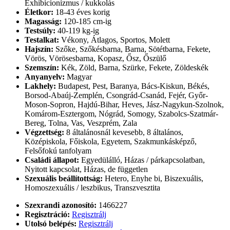
Exhibicionizmus / kukkolás
Életkor:
18-43 éves korig
Magasság:
120-185 cm-ig
Testsúly:
40-119 kg-ig
Testalkat:
Vékony, Átlagos, Sportos, Molett
Hajszín:
Szőke, Szőkésbarna, Barna, Sötétbarna, Fekete,
Vörös, Vörösesbarna, Kopasz, Ősz, Őszülő
Szemszín:
Kék, Zöld, Barna, Szürke, Fekete, Zöldeskék
Anyanyelv:
Magyar
Lakhely:
Budapest, Pest, Baranya, Bács-Kiskun, Békés,
Borsod-Abaúj-Zemplén, Csongrád-Csanád, Fejér, Győr-
Moson-Sopron, Hajdú-Bihar, Heves, Jász-Nagykun-Szolnok,
Komárom-Esztergom, Nógrád, Somogy, Szabolcs-Szatmár-
Bereg, Tolna, Vas, Veszprém, Zala
Végzettség:
8 általánosnál kevesebb, 8 általános,
Középiskola, Főiskola, Egyetem, Szakmunkásképző,
Felsőfokú tanfolyam
Családi állapot:
Egyedülálló, Házas / párkapcsolatban,
Nyitott kapcsolat, Házas, de független
Szexuális beállítottság:
Hetero, Enyhe bi, Biszexuális,
Homoszexuális / leszbikus, Transzvesztita
Szexrandi azonosító:
1466227
Regisztráció:
Regisztrálj
Utolsó belépés:
Regisztrálj