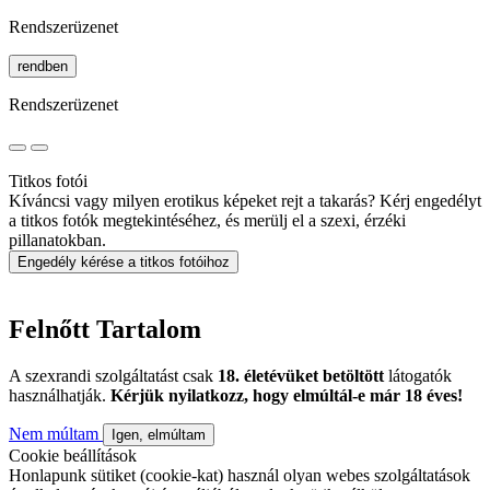
Rendszerüzenet
rendben
Rendszerüzenet
Titkos fotói
Kíváncsi vagy milyen erotikus képeket rejt a takarás? Kérj engedélyt
a titkos fotók megtekintéséhez, és merülj el a szexi, érzéki
pillanatokban.
Engedély kérése a titkos fotóihoz
Felnőtt Tartalom
A szexrandi szolgáltatást csak
18. életévüket betöltött
látogatók
használhatják.
Kérjük nyilatkozz, hogy elmúltál-e már 18 éves!
Nem múltam
Igen, elmúltam
Cookie beállítások
Honlapunk sütiket (cookie-kat) használ olyan webes szolgáltatások