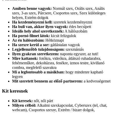
Amiben benne vagyok:
Normál szex, Orális szex, Anális
szex, 3-as szex, Párcsere, Csoportos szex, Szex különleges
helyen, Extrém dolgok
Ha kezdeményezni kell:
szeretek kezdeményezni
Ha buli van, akkor ilyen vagyok:
édes becsípett
Ideális hely ahol szeretkeznék:
A hálószobám
Ha pornó filmet látok:
kicsit felizgulok
Az én hálószobám:
Hétköznapi
Ha szexre kerül a sor:
gátlástalan vagyok
Legjellemzőbb tulajdonságom:
szexmániás
Ilyen gyakran szeretkezem:
naponta egyszer, az tuti!
Mire kattanok:
fotókra, videókra, átlátszó ruhadarabra,
fehérneműkre, dekoltázsra, fenékre, izmos testre, kivillanó
combra, megfelelő szavakra
Mi a legfontosabb a másikban:
hogy mindenre kapható
legyen
Mit szeretett bennem az előző partnerem:
a kedvességemet
Kit keresnek
Kit keresek:
nőt, női párt
Milyen célból:
Alkalmi szexkapcsolat, Cyberszex (tel, chat,
webcam), Csoportos szexre, Extrém / bizarr dolgok,