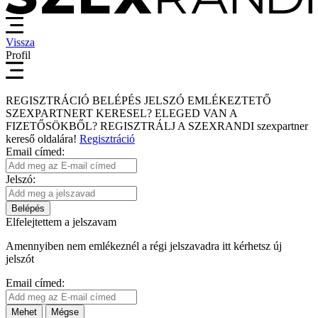
Vissza
Profil
REGISZTRÁCIÓ
BELÉPÉS
JELSZÓ EMLÉKEZTETŐ
SZEXPARTNERT KERESEL?
ELEGED VAN A
FIZETŐSÖKBŐL?
REGISZTRÁLJ A SZEXRANDI
szexpartner
kereső
oldalára!
Regisztráció
Email címed:
Jelszó:
Belépés
Elfelejtettem a jelszavam
Amennyiben nem emlékeznél a régi jelszavadra itt kérhetsz új
jelszót
Email címed:
Mehet
Mégse