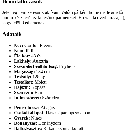
Bemutatkozásuk
Jelenleg nem keresünk aktívan! Valódi párként home made amatőr
pornó készítéséhez keresünk partnereket. Ha van kedved hozzá, írj,
vagy jelölj kedvencnek.
Adataik
Név:
Gordon Freeman
Nem:
férfi
Életkor:
43 év
Lakhely:
Ausztria
Szexuális beállítottság:
Enyhe bi
Magasság:
184 cm
Testsúly:
128 kg
Testalkat:
Molett
Hajszín:
Kopasz
Szemszín:
Barna
Intim szőrzet:
Szőrtelen
Pénisz hossz:
Átlagos
Családi állapot:
Házas / párkapcsolatban
Gyerek:
Nincs
Dohányzás:
Dohányzom
Italfogyasztás:
Ritkán iszom alkoholt