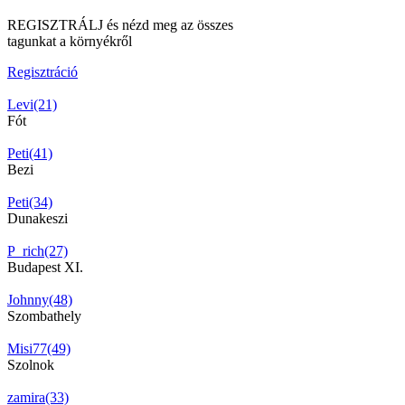
REGISZTRÁLJ és nézd meg az összes
tagunkat a környékről
Regisztráció
Levi(21)
Fót
Peti(41)
Bezi
Peti(34)
Dunakeszi
P_rich(27)
Budapest XI.
Johnny(48)
Szombathely
Misi77(49)
Szolnok
zamira(33)