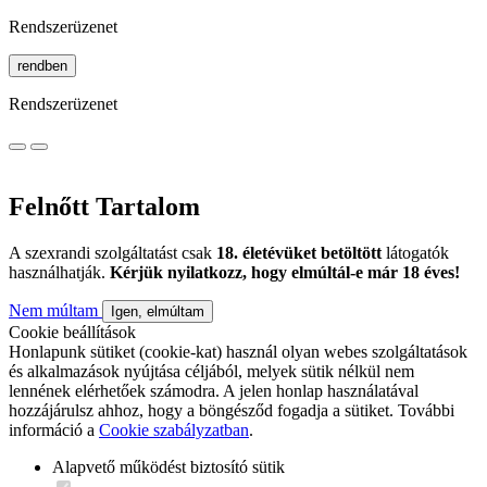
Rendszerüzenet
rendben
Rendszerüzenet
Felnőtt Tartalom
A szexrandi szolgáltatást csak
18. életévüket betöltött
látogatók
használhatják.
Kérjük nyilatkozz, hogy elmúltál-e már 18 éves!
Nem múltam
Igen, elmúltam
Cookie beállítások
Honlapunk sütiket (cookie-kat) használ olyan webes szolgáltatások
és alkalmazások nyújtása céljából, melyek sütik nélkül nem
lennének elérhetőek számodra. A jelen honlap használatával
hozzájárulsz ahhoz, hogy a böngésződ fogadja a sütiket. További
információ a
Cookie szabályzatban
.
Alapvető működést biztosító sütik