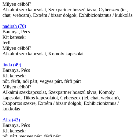
Milyen célból?
Alkalmi szexkapcsolat, Szexpartner hosszú távra, Cyberszex (tel,
chat, webcam), Extrém / bizarr dolgok, Exhibicionizmus / kukkolás
nadirah (70)
Baranya, Pécs
Kit keresek:
férfit
Milyen célból?
Alkalmi szexkapcsolat, Komoly kapcsolat
linda (49)
Baranya, Pécs
Kit keresek:
nőt, férfit, női párt, vegyes párt, férfi párt
Milyen célból?
Alkalmi szexkapcsolat, Szexpartner hosszú távra, Komoly
kapcsolat, Titkos kapcsolatot, Cyberszex (tel, chat, webcam),
Csoportos szexre, Extrém / bizarr dolgok, Exhibicionizmus /
kukkolás
Alíz (43)
Baranya, Pécs
Kit keresek:
női párt, vegyes párt, férfi párt