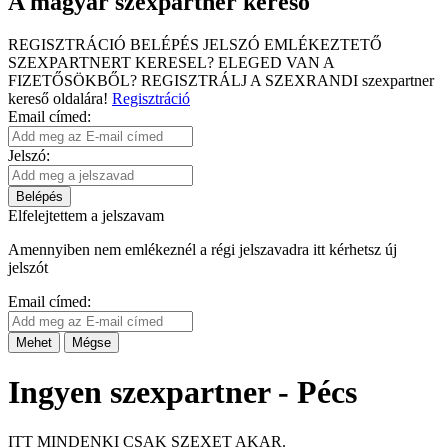
A magyar szexpartner kereső
REGISZTRÁCIÓ
BELÉPÉS
JELSZÓ EMLÉKEZTETŐ
SZEXPARTNERT KERESEL?
ELEGED VAN A
FIZETŐSÖKBŐL?
REGISZTRÁLJ A SZEXRANDI
szexpartner
kereső
oldalára!
Regisztráció
Email címed:
Jelszó:
Belépés
Elfelejtettem a jelszavam
Amennyiben nem emlékeznél a régi jelszavadra itt kérhetsz új
jelszót
Email címed:
Mehet
Mégse
Ingyen szexpartner - Pécs
ITT MINDENKI CSAK SZEXET AKAR.