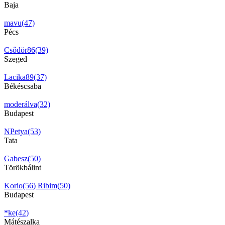
Baja
mavu(47)
Pécs
Csődör86(39)
Szeged
Lacika89(37)
Békéscsaba
moderálva(32)
Budapest
NPetya(53)
Tata
Gabesz(50)
Törökbálint
Korio(56)
Ribim(50)
Budapest
*ke(42)
Mátészalka