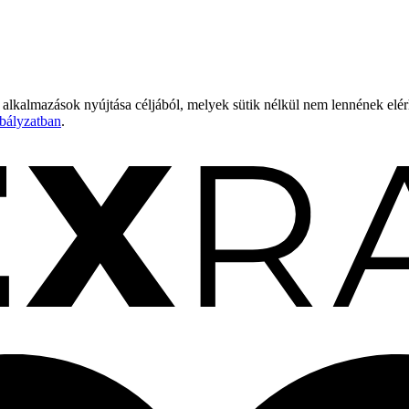
 alkalmazások nyújtása céljából, melyek sütik nélkül nem lennének elé
bályzatban
.