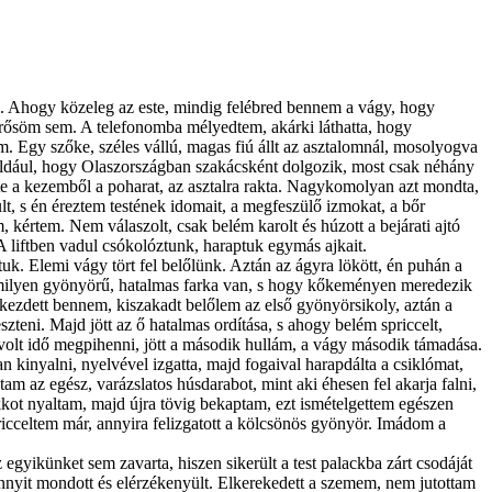
i. Ahogy közeleg az este, mindig felébred bennem a vágy, hogy
smerősöm sem. A telefonomba mélyedtem, akárki láthatta, hogy
. Egy szőke, széles vállú, magas fiú állt az asztalomnál, mosolyogva
éldául, hogy Olaszországban szakácsként dolgozik, most csak néhány
tte a kezemből a poharat, az asztalra rakta. Nagykomolyan azt mondta,
lt, s én éreztem testének idomait, a megfeszülő izmokat, a bőr
 kértem. Nem válaszolt, csak belém karolt és húzott a bejárati ajtó
 A liftben vadul csókolóztunk, haraptuk egymás ajkait.
uk. Elemi vágy tört fel belőlünk. Aztán az ágyra lökött, én puhán a
y milyen gyönyörű, hatalmas farka van, s hogy kőkeményen meredezik
kezdett bennem, kiszakadt belőlem az első gyönyörsikoly, aztán a
eni. Majd jött az ő hatalmas ordítása, s ahogy belém spriccelt,
volt idő megpihenni, jött a második hullám, a vágy második támadása.
n kinyalni, nyelvével izgatta, majd fogaival harapdálta a csiklómat,
m az egész, varázslatos húsdarabot, mint aki éhesen fel akarja falni,
ot nyaltam, majd újra tövig bekaptam, ezt ismételgettem egészen
pricceltem már, annyira felizgatott a kölcsönös gyönyör. Imádom a
ikünket sem zavarta, hiszen sikerült a test palackba zárt csodáját
nyit mondott és elérzékenyült. Elkerekedett a szemem, nem jutottam