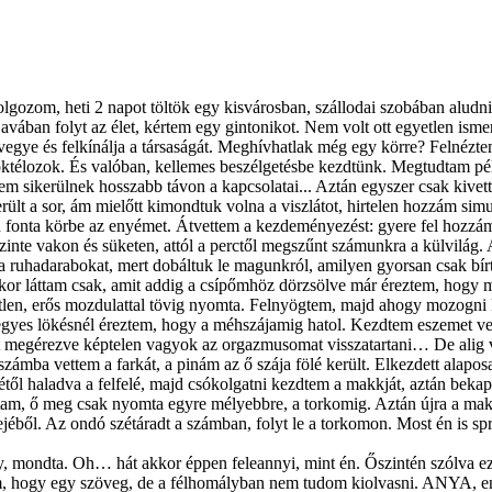
gozom, heti 2 napot töltök egy kisvárosban, szállodai szobában aludn
 javában folyt az élet, kértem egy gintonikot. Nem volt ott egyetlen i
gye és felkínálja a társaságát. Meghívhatlak még egy körre? Felnéztem
koktélozok. És valóban, kellemes beszélgetésbe kezdtünk. Megtudtam p
nem sikerülnek hosszabb távon a kapcsolatai... Aztán egyszer csak kive
rült a sor, ám mielőtt kimondtuk volna a viszlátot, hirtelen hozzám simu
n fonta körbe az enyémet. Átvettem a kezdeményezést: gyere fel hozzám,
 szinte vakon és süketen, attól a perctől megszűnt számunkra a külvilág.
 a ruhadarabokat, mert dobáltuk le magunkról, amilyen gyorsan csak bírt
Akkor láttam csak, amit addig a csípőmhöz dörzsölve már éreztem, hog
etlen, erős mozdulattal tövig nyomta. Felnyögtem, majd ahogy mozogni 
yes lökésnél éreztem, hogy a méhszájamig hatol. Kezdtem eszemet veszt
sát megérezve képtelen vagyok az orgazmusomat visszatartani… De alig 
ámba vettem a farkát, a pinám az ő szája fölé került. Elkezdett alaposa
ől haladva a felfelé, majd csókolgatni kezdtem a makkját, aztán bekapta
am, ő meg csak nyomta egyre mélyebbre, a torkomig. Aztán újra a makk
dejéből. Az ondó szétáradt a számban, folyt le a torkomon. Most én is s
ndta. Oh… hát akkor éppen feleannyi, mint én. Őszintén szólva ez egy
tom, hogy egy szöveg, de a félhomályban nem tudom kiolvasni. ANYA, en