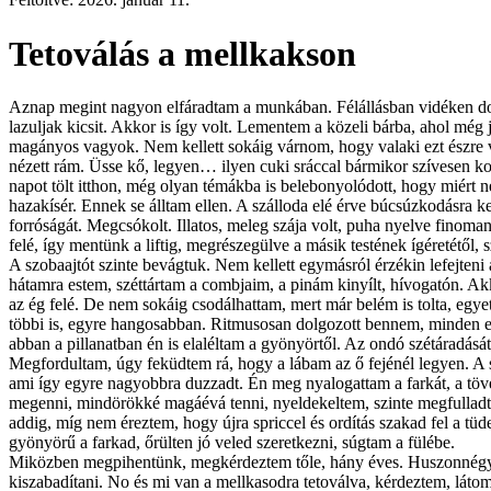
Tetoválás a mellkakson
Aznap megint nagyon elfáradtam a munkában. Félállásban vidéken dol
lazuljak kicsit. Akkor is így volt. Lementem a közeli bárba, ahol még
magányos vagyok. Nem kellett sokáig várnom, hogy valaki ezt észre ve
nézett rám. Üsse kő, legyen… ilyen cuki sráccal bármikor szívesen 
napot tölt itthon, még olyan témákba is belebonyolódott, hogy miért 
hazakísér. Ennek se álltam ellen. A szálloda elé érve búcsúzkodásra ke
forróságát. Megcsókolt. Illatos, meleg szája volt, puha nyelve finoma
felé, így mentünk a liftig, megrészegülve a másik testének ígéretétől,
A szobaajtót szinte bevágtuk. Nem kellett egymásról érzékin lefejteni
hátamra estem, széttártam a combjaim, a pinám kinyílt, hívogatón. 
az ég felé. De nem sokáig csodálhattam, mert már belém is tolta, egy
többi is, egyre hangosabban. Ritmusosan dolgozott bennem, minden eg
abban a pillanatban én is elaléltam a gyönyörtől. Az ondó szétáradá
Megfordultam, úgy feküdtem rá, hogy a lábam az ő fejénél legyen. A sz
ami így egyre nagyobbra duzzadt. Én meg nyalogattam a farkát, a tövét
megenni, mindörökké magáévá tenni, nyeldekeltem, szinte megfulladt
addig, míg nem éreztem, hogy újra spriccel és ordítás szakad fel a tü
gyönyörű a farkad, őrülten jó veled szeretkezni, súgtam a fülébe.
Miközben megpihentünk, megkérdeztem tőle, hány éves. Huszonnégy, mo
kiszabadítani. No és mi van a mellkasodra tetoválva, kérdeztem, lá