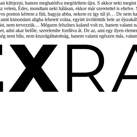
an kifejezni, hanem meghatódva megöleltem újra. S akkor neki megint e
sz velem, Édes, mondtam neki hálásan, ekkor már szeretettel is eltelve. 
nyos ponton kértem a fiút, hagyja abba, nekem ez így túl jó… De nem ha
mit kimondani aligha lehetett volna, együtt üvöltöttük bele az éjszaká
mást, nem tervezzük… Mégsem felszínes kaland volt ez, hanem valami nag
tet, adni akar belőle, szerelembe fordítva át. De az, ami egy ilyen eleme
kiség nem bűn, nem kiszolgáltatottság, hanem valami egészen más, vala