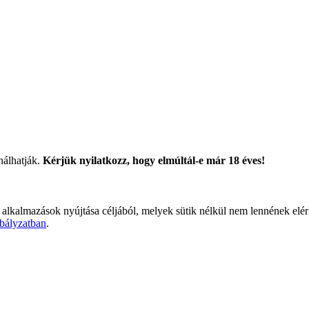
nálhatják.
Kérjük nyilatkozz, hogy elmúltál-e már 18 éves!
 alkalmazások nyújtása céljából, melyek sütik nélkül nem lennének elé
bályzatban
.