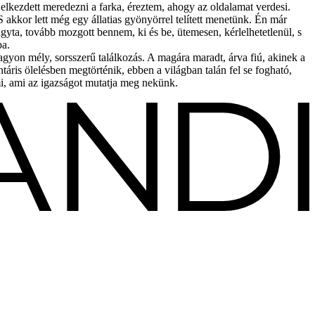
lkezdett meredezni a farka, éreztem, ahogy az oldalamat verdesi.
S akkor lett még egy állatias gyönyörrel telített menetünk. Én már
gyta, tovább mozgott bennem, ki és be, ütemesen, kérlelhetetlenül, s
ba.
yon mély, sorsszerű találkozás. A magára maradt, árva fiú, akinek a
ntáris ölelésben megtörténik, ebben a világban talán fel se fogható,
mi, ami az igazságot mutatja meg nekünk.