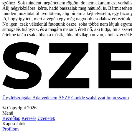
szóhoz. Sok mindent megértettem rögtön, de nem akartam ezt verbális
Állj négykézlábra, kérte, hadd basszalak meg hátulról is. Bármit tehet
minden mozdulattól üvöltöttem, alig bírtam a kéjt elviselni, egy bizo
jó, hogy így tett, mert a végén egy még nagyobb csodához érkeztünk, a
No igen, csak véletlenül futottunk össze, soha többé nem látjuk egy
simogatás hiányzik, és a magára maradt, érett nő, aki tudja, mi a szere
értelme talán csak abban a másik, túlnani világban van, ahol az érzé
Ügyfélszolgálat
Adatvédelem
ÁSZF
Cookie szabályzat
Impresszum
© Copyright 2026
Menü
Kezdőlap
Keresés
Üzenetek
Kapcsolatok
Profilom