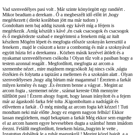
Vad szenvedélyes pasi volt . Már szinte könyörgött egy randiért .
Mikor beadtam a derekam . Ő a megbeszélt idő előtt írt ,hogy
megérkezett ( direkt korábban jött ma már tudom )
Gondoltam nem baj addig iszunk egy kávét míg a férjem is
megérkezik .Amíg készült s kávé ,én csak csacsogok és csacsogok
és ő megkérdezte szabad e megérinteni a fenekem míg az italt
készítem Mögém lépett és megfogta először szoknyán keresztül a
fenekem , majd le csúszott a keze a combomig és már a szoknyával
együtt húzta fel a derekamra . Közben másik kezével átölelt és a
nyakamat szenvedélyesen csókolta ! Olyan tűz volt a pasiban hogy a
testem azonnal reagált . Megfordított, megfogta az arcom a
szemembe nézet , mire majdnem megcsókolt Jaj nincs csók ,súgta
érzékien és folytatta a tapizást a mellemen és a szoknám alatt . Olyan
szenvedélyesen ,hogy alig bírtam már magammal ! Éreztem a farkát
milyen kemény és nagy .És éreztem benne a vágyat . Megint az
arcom fogta , szememet nézte , számat kereste Ohh mennyire
túlfűtött pasi ! Érzem ahogy fogott, hogy lassan irányított és a fejem
már az ágaskodó farka felé tolta .Kigomboltam a nadrágját és
elővettem a farkát . Ő még mindig az arcom fogta két kézzel ! Tuti
mondtam neki már előtte ,hogy ez engem nagyon felhúz! Ekkor
lassan megízleltem, majd bekaptam a farkát Még ekkor sem engedte
el az arcom hanem egyre hevesebben dugta a számba! hmm imádom
érezni. Felállít megfordított, fenekem húzta,,bugyim le vette ,
Izgatottan dobáltuk le a ruhát magunkról ! Megint közel hajolt, a a