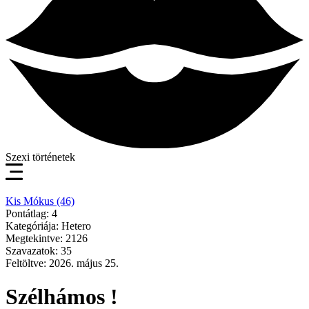
Szexi történetek
Kis Mókus (46)
Pontátlag: 4
Kategóriája: Hetero
Megtekintve: 2126
Szavazatok: 35
Feltöltve: 2026. május 25.
Szélhámos !