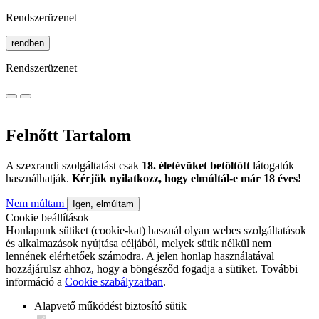
Rendszerüzenet
rendben
Rendszerüzenet
Felnőtt Tartalom
A szexrandi szolgáltatást csak
18. életévüket betöltött
látogatók
használhatják.
Kérjük nyilatkozz, hogy elmúltál-e már 18 éves!
Nem múltam
Igen, elmúltam
Cookie beállítások
Honlapunk sütiket (cookie-kat) használ olyan webes szolgáltatások
és alkalmazások nyújtása céljából, melyek sütik nélkül nem
lennének elérhetőek számodra. A jelen honlap használatával
hozzájárulsz ahhoz, hogy a böngésződ fogadja a sütiket. További
információ a
Cookie szabályzatban
.
Alapvető működést biztosító sütik