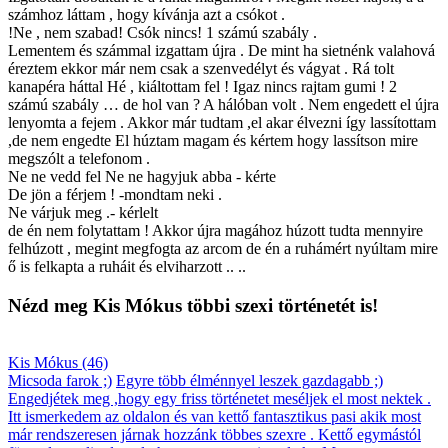
számhoz láttam , hogy kívánja azt a csókot .
!Ne , nem szabad! Csók nincs! 1 számú szabály .
Lementem és számmal izgattam újra . De mint ha sietnénk valahová
éreztem ekkor már nem csak a szenvedélyt és vágyat . Rá tolt
kanapéra háttal Hé , kiáltottam fel ! Igaz nincs rajtam gumi ! 2
számú szabály … de hol van ? A hálóban volt . Nem engedett el újra
lenyomta a fejem . Akkor már tudtam ,el akar élvezni így lassítottam
,de nem engedte El húztam magam és kértem hogy lassítson mire
megszólt a telefonom .
Ne ne vedd fel Ne ne hagyjuk abba - kérte
De jön a férjem ! -mondtam neki .
Ne várjuk meg .- kérlelt
de én nem folytattam ! Akkor újra magához húzott tudta mennyire
felhúzott , megint megfogta az arcom de én a ruhámért nyúltam mire
ő is felkapta a ruháit és elviharzott .. ..
Nézd meg Kis Mókus többi szexi történetét is!
Kis Mókus (46)
Micsoda farok ;)
Egyre több élménnyel leszek gazdagabb ;)
Engedjétek meg ,hogy egy friss történetet meséljek el most nektek .
Itt ismerkedem az oldalon és van kettő fantasztikus pasi akik most
már rendszeresen járnak hozzánk többes szexre . Kettő egymástól