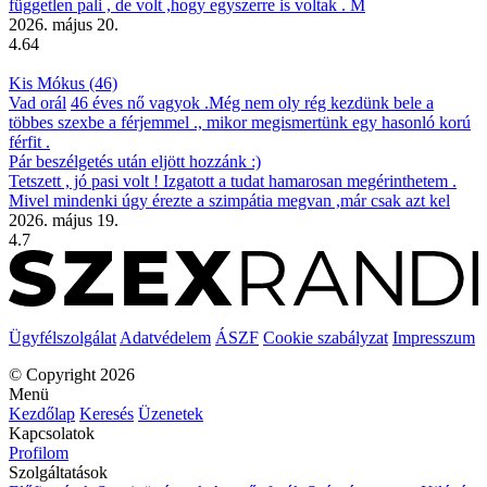
független pali , de volt ,hogy egyszerre is voltak . M
2026. május 20.
4.64
Kis Mókus (46)
Vad orál
46 éves nő vagyok .Még nem oly rég kezdünk bele a
többes szexbe a férjemmel ., mikor megismertünk egy hasonló korú
férfit .
Pár beszélgetés után eljött hozzánk :)
Tetszett , jó pasi volt ! Izgatott a tudat hamarosan megérinthetem .
Mivel mindenki úgy érezte a szimpátia megvan ,már csak azt kel
2026. május 19.
4.7
Ügyfélszolgálat
Adatvédelem
ÁSZF
Cookie szabályzat
Impresszum
© Copyright 2026
Menü
Kezdőlap
Keresés
Üzenetek
Kapcsolatok
Profilom
Szolgáltatások