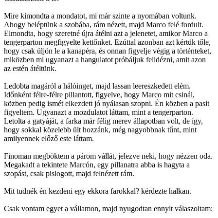
Mire kimondta a mondatot, mi már szinte a nyomában voltunk.
Ahogy beléptünk a szobába, rám nézett, majd Marco felé fordult.
Elmondta, hogy szeretné újra átélni azt a jelenetet, amikor Marco a
tengerparton megfigyelte kettőnket. Ezúttal azonban azt kértük tőle,
hogy csak üljön le a kanapéra, és onnan figyelje végig a történteket,
miközben mi ugyanazt a hangulatot próbáljuk felidézni, amit azon
az estén átéltünk.
Ledobta magáról a hálóinget, majd lassan leereszkedett elém.
Időnként félre-félre pillantott, figyelve, hogy Marco mit csinál,
közben pedig ismét elkezdett jó nyálasan szopni. Én közben a pasit
figyeltem. Ugyanazt a mozdulatot láttam, mint a tengerparton.
Letolta a gatyáját, a farka már félig merev állapotban volt, de így,
hogy sokkal közelebb ült hozzánk, még nagyobbnak tűnt, mint
amilyennek előző este láttam.
Finoman megböktem a párom vállát, jelezve neki, hogy nézzen oda.
Megakadt a tekintete Marcón, egy pillanatra abba is hagyta a
szopást, csak pislogott, majd felnézett rám.
Mit tudnék én kezdeni egy ekkora farokkal? kérdezte halkan.
Csak vontam egyet a vállamon, majd nyugodtan ennyit válaszoltam: