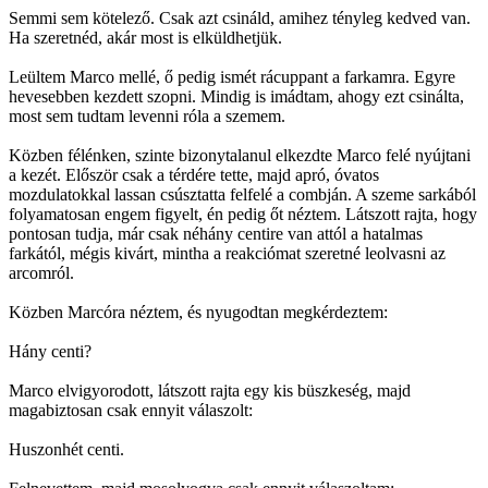
Semmi sem kötelező. Csak azt csináld, amihez tényleg kedved van.
Ha szeretnéd, akár most is elküldhetjük.
Leültem Marco mellé, ő pedig ismét rácuppant a farkamra. Egyre
hevesebben kezdett szopni. Mindig is imádtam, ahogy ezt csinálta,
most sem tudtam levenni róla a szemem.
Közben félénken, szinte bizonytalanul elkezdte Marco felé nyújtani
a kezét. Először csak a térdére tette, majd apró, óvatos
mozdulatokkal lassan csúsztatta felfelé a combján. A szeme sarkából
folyamatosan engem figyelt, én pedig őt néztem. Látszott rajta, hogy
pontosan tudja, már csak néhány centire van attól a hatalmas
farkától, mégis kivárt, mintha a reakciómat szeretné leolvasni az
arcomról.
Közben Marcóra néztem, és nyugodtan megkérdeztem:
Hány centi?
Marco elvigyorodott, látszott rajta egy kis büszkeség, majd
magabiztosan csak ennyit válaszolt:
Huszonhét centi.