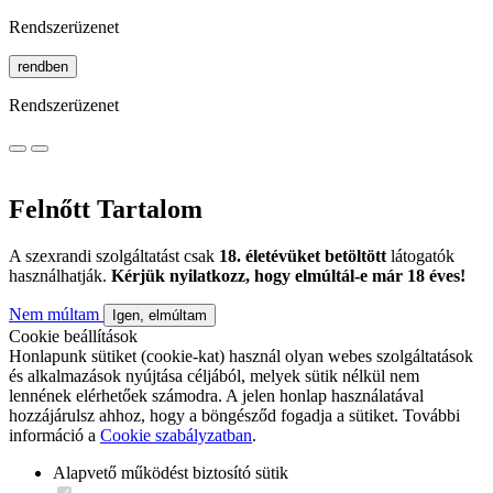
Rendszerüzenet
rendben
Rendszerüzenet
Felnőtt Tartalom
A szexrandi szolgáltatást csak
18. életévüket betöltött
látogatók
használhatják.
Kérjük nyilatkozz, hogy elmúltál-e már 18 éves!
Nem múltam
Igen, elmúltam
Cookie beállítások
Honlapunk sütiket (cookie-kat) használ olyan webes szolgáltatások
és alkalmazások nyújtása céljából, melyek sütik nélkül nem
lennének elérhetőek számodra. A jelen honlap használatával
hozzájárulsz ahhoz, hogy a böngésződ fogadja a sütiket. További
információ a
Cookie szabályzatban
.
Alapvető működést biztosító sütik