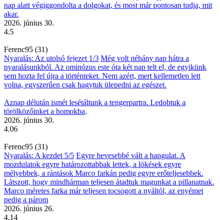
nap alatt végiggondolta a dolgokat, és most már pontosan tudja, mit
akar.
2026. június 30.
4.5
Ferenc95 (31)
Nyaralás: Az utolsó fejezet 1/3
Még volt néhány nap hátra a
nyaralásunkból. Az ominózus este óta két nap telt el, de egyikünk
sem hozta fel újra a történteket. Nem azért, mert kellemetlen lett
volna, egyszerűen csak hagytuk ülepedni az egészet.
Aznap délután ismét lesétáltunk a tengerpartra. Ledobtuk a
törölközőinket a homokba,
2026. június 30.
4.06
Ferenc95 (31)
Nyaralás: A kezdet 5/5
Egyre hevesebbé vált a hangulat. A
mozdulatok egyre határozottabbak lettek, a lökések egyre
mélyebbek, a rántások Marco farkán pedig egyre erőteljesebbek.
Látszott, hogy mindhárman teljesen átadtuk magunkat a pillanatnak.
Marco méretes farka már teljesen tocsogott a nyáltól, az enyémet
pedig a párom
2026. június 26.
4.14