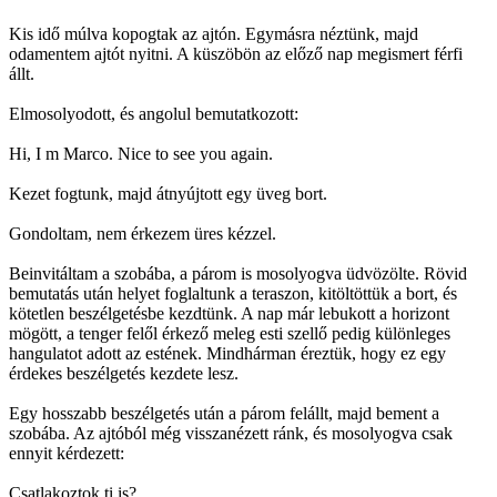
Kis idő múlva kopogtak az ajtón. Egymásra néztünk, majd
odamentem ajtót nyitni. A küszöbön az előző nap megismert férfi
állt.
Elmosolyodott, és angolul bemutatkozott:
Hi, I m Marco. Nice to see you again.
Kezet fogtunk, majd átnyújtott egy üveg bort.
Gondoltam, nem érkezem üres kézzel.
Beinvitáltam a szobába, a párom is mosolyogva üdvözölte. Rövid
bemutatás után helyet foglaltunk a teraszon, kitöltöttük a bort, és
kötetlen beszélgetésbe kezdtünk. A nap már lebukott a horizont
mögött, a tenger felől érkező meleg esti szellő pedig különleges
hangulatot adott az estének. Mindhárman éreztük, hogy ez egy
érdekes beszélgetés kezdete lesz.
Egy hosszabb beszélgetés után a párom felállt, majd bement a
szobába. Az ajtóból még visszanézett ránk, és mosolyogva csak
ennyit kérdezett:
Csatlakoztok ti is?