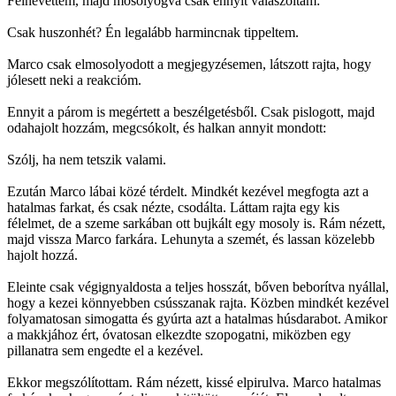
Felnevettem, majd mosolyogva csak ennyit válaszoltam:
Csak huszonhét? Én legalább harmincnak tippeltem.
Marco csak elmosolyodott a megjegyzésemen, látszott rajta, hogy
jólesett neki a reakcióm.
Ennyit a párom is megértett a beszélgetésből. Csak pislogott, majd
odahajolt hozzám, megcsókolt, és halkan annyit mondott:
Szólj, ha nem tetszik valami.
Ezután Marco lábai közé térdelt. Mindkét kezével megfogta azt a
hatalmas farkat, és csak nézte, csodálta. Láttam rajta egy kis
félelmet, de a szeme sarkában ott bujkált egy mosoly is. Rám nézett,
majd vissza Marco farkára. Lehunyta a szemét, és lassan közelebb
hajolt hozzá.
Eleinte csak végignyaldosta a teljes hosszát, bőven beborítva nyállal,
hogy a kezei könnyebben csússzanak rajta. Közben mindkét kezével
folyamatosan simogatta és gyúrta azt a hatalmas húsdarabot. Amikor
a makkjához ért, óvatosan elkezdte szopogatni, miközben egy
pillanatra sem engedte el a kezével.
Ekkor megszólítottam. Rám nézett, kissé elpirulva. Marco hatalmas