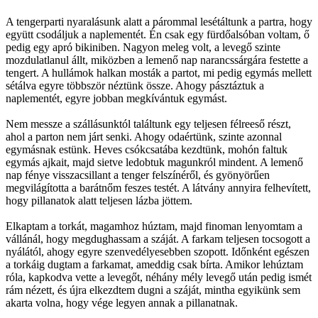
A tengerparti nyaralásunk alatt a párommal lesétáltunk a partra, hogy
együtt csodáljuk a naplementét. Én csak egy fürdőalsóban voltam, ő
pedig egy apró bikiniben. Nagyon meleg volt, a levegő szinte
mozdulatlanul állt, miközben a lemenő nap narancssárgára festette a
tengert. A hullámok halkan mosták a partot, mi pedig egymás mellett
sétálva egyre többször néztünk össze. Ahogy pásztáztuk a
naplementét, egyre jobban megkívántuk egymást.
Nem messze a szállásunktól találtunk egy teljesen félreeső részt,
ahol a parton nem járt senki. Ahogy odaértünk, szinte azonnal
egymásnak estünk. Heves csókcsatába kezdtünk, mohón faltuk
egymás ajkait, majd sietve ledobtuk magunkról mindent. A lemenő
nap fénye visszacsillant a tenger felszínéről, és gyönyörűen
megvilágította a barátnőm feszes testét. A látvány annyira felhevített,
hogy pillanatok alatt teljesen lázba jöttem.
Elkaptam a torkát, magamhoz húztam, majd finoman lenyomtam a
vállánál, hogy megdughassam a száját. A farkam teljesen tocsogott a
nyálától, ahogy egyre szenvedélyesebben szopott. Időnként egészen
a torkáig dugtam a farkamat, ameddig csak bírta. Amikor lehúztam
róla, kapkodva vette a levegőt, néhány mély levegő után pedig ismét
rám nézett, és újra elkezdtem dugni a száját, mintha egyikünk sem
akarta volna, hogy vége legyen annak a pillanatnak.