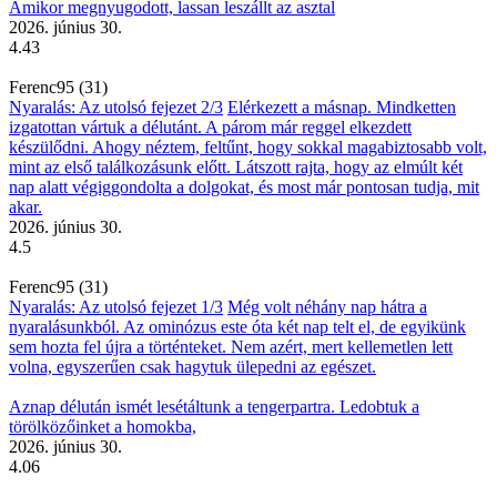
Amikor megnyugodott, lassan leszállt az asztal
2026. június 30.
4.43
Ferenc95 (31)
Nyaralás: Az utolsó fejezet 2/3
Elérkezett a másnap. Mindketten
izgatottan vártuk a délutánt. A párom már reggel elkezdett
készülődni. Ahogy néztem, feltűnt, hogy sokkal magabiztosabb volt,
mint az első találkozásunk előtt. Látszott rajta, hogy az elmúlt két
nap alatt végiggondolta a dolgokat, és most már pontosan tudja, mit
akar.
2026. június 30.
4.5
Ferenc95 (31)
Nyaralás: Az utolsó fejezet 1/3
Még volt néhány nap hátra a
nyaralásunkból. Az ominózus este óta két nap telt el, de egyikünk
sem hozta fel újra a történteket. Nem azért, mert kellemetlen lett
volna, egyszerűen csak hagytuk ülepedni az egészet.
Aznap délután ismét lesétáltunk a tengerpartra. Ledobtuk a
törölközőinket a homokba,
2026. június 30.
4.06