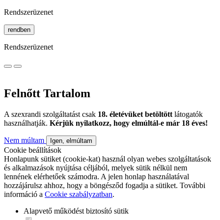
Rendszerüzenet
rendben
Rendszerüzenet
Felnőtt Tartalom
A szexrandi szolgáltatást csak
18. életévüket betöltött
látogatók
használhatják.
Kérjük nyilatkozz, hogy elmúltál-e már 18 éves!
Nem múltam
Igen, elmúltam
Cookie beállítások
Honlapunk sütiket (cookie-kat) használ olyan webes szolgáltatások
és alkalmazások nyújtása céljából, melyek sütik nélkül nem
lennének elérhetőek számodra. A jelen honlap használatával
hozzájárulsz ahhoz, hogy a böngésződ fogadja a sütiket. További
információ a
Cookie szabályzatban
.
Alapvető működést biztosító sütik