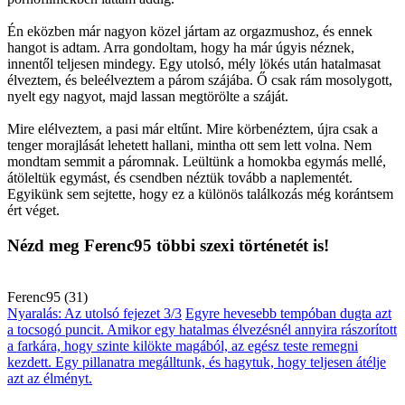
Én eközben már nagyon közel jártam az orgazmushoz, és ennek
hangot is adtam. Arra gondoltam, hogy ha már úgyis néznek,
innentől teljesen mindegy. Egy utolsó, mély lökés után hatalmasat
élveztem, és beleélveztem a párom szájába. Ő csak rám mosolygott,
nyelt egy nagyot, majd lassan megtörölte a száját.
Mire elélveztem, a pasi már eltűnt. Mire körbenéztem, újra csak a
tenger morajlását lehetett hallani, mintha ott sem lett volna. Nem
mondtam semmit a páromnak. Leültünk a homokba egymás mellé,
átöleltük egymást, és csendben néztük tovább a naplementét.
Egyikünk sem sejtette, hogy ez a különös találkozás még korántsem
ért véget.
Nézd meg Ferenc95 többi szexi történetét is!
Ferenc95 (31)
Nyaralás: Az utolsó fejezet 3/3
Egyre hevesebb tempóban dugta azt
a tocsogó puncit. Amikor egy hatalmas élvezésnél annyira rászorított
a farkára, hogy szinte kilökte magából, az egész teste remegni
kezdett. Egy pillanatra megálltunk, és hagytuk, hogy teljesen átélje
azt az élményt.