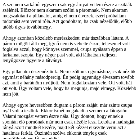
A szemem sarkából egyszer csak egy árnyat vettem észre a sziklák
szélénél. Először nem akartam szólni a páromnak. Nem akartam
megszakítani a pillanatot, amíg el nem élvezek, ezért próbáltam
tudomást sem venni róla. Azt gondoltam, ha csak nézelődik, előbb-
utóbb úgyis továbbmegy.
Ahogy azonban közelebb merészkedett, már tisztábban láttam. A
párom mögött állt meg, így ő nem is vehette észre, teljesen el volt
foglalva azzal, hogy könnyes szemmel, csupa nyálasan éppen a
farkamat szopta. Egy néger pasi volt, aki láthatóan teljesen
lenyűgözve figyelte a látványt.
Egy pillanatra összenéztünk. Nem szóltunk egymáshoz, csak néztük
egymást néhány másodpercig. Én pedig ugyanúgy élveztem tovább
azt, amit a barátnőm nyújtott. Nem foglalkoztam vele. Ott volt, hát
ott volt. Úgy voltam vele, hogy ha megunja, majd elmegy. Közelebb
nem jött.
Ahogy egyre hevesebben dugtam a párom száját, már szinte csupa
nyál volt a testünk. Ekkor ismét megakadt a szemem a látogatón.
Valami mozgást vettem észre nála. Úgy döntött, hogy ennek a
spontán élő pornónak már nem csak nézője lesz. Letolta a nadrágját,
rányálazott mindkét kezére, majd két kézzel elkezdte verni azt a
hatalmas farkát. Őszintén szólva ekkorát tényleg csak
pornófilmekben láttam addig.