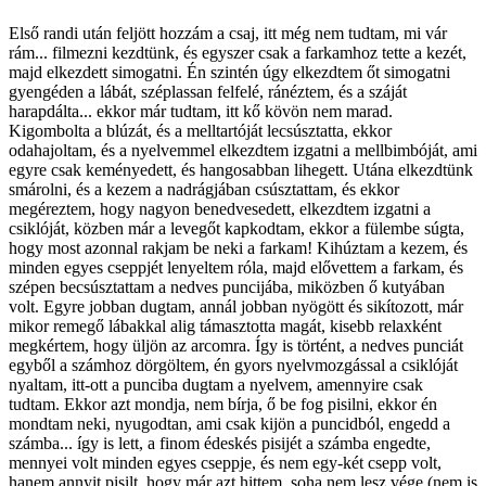
Első randi után feljött hozzám a csaj, itt még nem tudtam, mi vár
rám... filmezni kezdtünk, és egyszer csak a farkamhoz tette a kezét,
majd elkezdett simogatni. Én szintén úgy elkezdtem őt simogatni
gyengéden a lábát, széplassan felfelé, ránéztem, és a száját
harapdálta... ekkor már tudtam, itt kő kövön nem marad.
Kigombolta a blúzát, és a melltartóját lecsúsztatta, ekkor
odahajoltam, és a nyelvemmel elkezdtem izgatni a mellbimbóját, ami
egyre csak keményedett, és hangosabban lihegett. Utána elkezdtünk
smárolni, és a kezem a nadrágjában csúsztattam, és ekkor
megéreztem, hogy nagyon benedvesedett, elkezdtem izgatni a
csiklóját, közben már a levegőt kapkodtam, ekkor a fülembe súgta,
hogy most azonnal rakjam be neki a farkam! Kihúztam a kezem, és
minden egyes cseppjét lenyeltem róla, majd elővettem a farkam, és
szépen becsúsztattam a nedves puncijába, miközben ő kutyában
volt. Egyre jobban dugtam, annál jobban nyögött és sikítozott, már
mikor remegő lábakkal alig támasztotta magát, kisebb relaxként
megkértem, hogy üljön az arcomra. Így is történt, a nedves punciát
egyből a számhoz dörgöltem, én gyors nyelvmozgással a csiklóját
nyaltam, itt-ott a punciba dugtam a nyelvem, amennyire csak
tudtam. Ekkor azt mondja, nem bírja, ő be fog pisilni, ekkor én
mondtam neki, nyugodtan, ami csak kijön a puncidból, engedd a
számba... így is lett, a finom édeskés pisijét a számba engedte,
mennyei volt minden egyes cseppje, és nem egy-két csepp volt,
hanem annyit pisilt, hogy már azt hittem, soha nem lesz vége (nem is