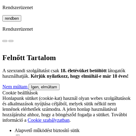
Rendszerüzenet
rendben
Rendszerüzenet
Felnőtt Tartalom
A szexrandi szolgáltatást csak
18. életévüket betöltött
látogatók
használhatják.
Kérjük nyilatkozz, hogy elmúltál-e már 18 éves!
Nem múltam
Igen, elmúltam
Cookie beállítások
Honlapunk sütiket (cookie-kat) használ olyan webes szolgáltatások
és alkalmazások nyújtása céljából, melyek sütik nélkül nem
lennének elérhetőek számodra. A jelen honlap használatával
hozzájárulsz ahhoz, hogy a böngésződ fogadja a sütiket. További
információ a
Cookie szabályzatban
.
Alapvető működést biztosító sütik