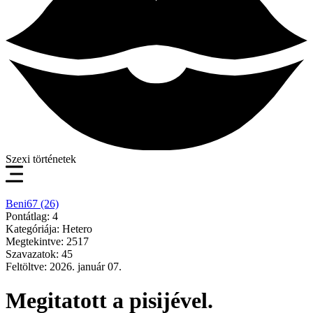
Szexi történetek
Beni67 (26)
Pontátlag: 4
Kategóriája: Hetero
Megtekintve: 2517
Szavazatok: 45
Feltöltve: 2026. január 07.
Megitatott a pisijével.