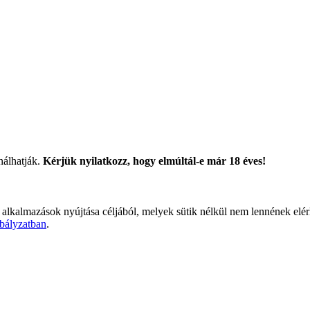
nálhatják.
Kérjük nyilatkozz, hogy elmúltál-e már 18 éves!
 alkalmazások nyújtása céljából, melyek sütik nélkül nem lennének elé
bályzatban
.