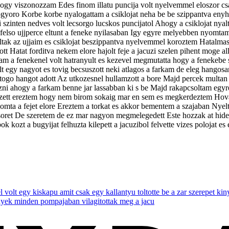
rtahogy viszonozzam Edes finom illatu puncija volt nyelvemmel eloszor c
 mogyoro Korbe korbe nyalogattam a csiklojat neha be be szippantva e
 szinten nedves volt lecsorgo lucskos puncijatol Ahogy a csiklojat ny
felso ujjperce eltunt a feneke nyilasaban Igy egyre melyebben nyomtam 
tak az ujjaim es csiklojat beszippantva nyelvemmel koroztem Hatalmas 
tt Hatat forditva nekem elore hajolt feje a jacuzi szelen pihent moge
arkam a fenekenel volt hatranyult es kezevel megmutatta hogy a fenek
lt egy nagyot es tovig becsuszott neki atlagos a farkam de eleg hangos
ttogo hangot adott Az utkozesnel hullamzott a bore Majd percek multan k
rezni ahogy a farkam benne jar lassabban ki s be Majd rakapcsoltam egy
zett ereztem hogy nem birom sokaig mar en sem es megkerdeztem Hova 
ta a fejet elore Ereztem a torkat es akkor bementem a szajaban Nyelt
oret De szeretem de ez mar nagyon megmelegedett Este hozzak at hidege
 kozt a bugyijat felhuzta kilepett a jacuzibol felvette vizes polojat e
el volt egy kiskapu amit csak egy kallantyu toltotte be a zar szerepet ki
fenyek minden pompajaban vilagitottak meg a jacu