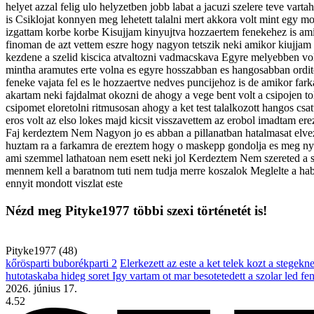
helyet azzal felig ulo helyzetben jobb labat a jacuzi szelere teve va
is Csiklojat konnyen meg lehetett talalni mert akkora volt mint egy
izgattam korbe korbe Kisujjam kinyujtva hozzaertem fenekehez is ami
finoman de azt vettem eszre hogy nagyon tetszik neki amikor kiujjam 
kezdene a szelid kiscica atvaltozni vadmacskava Egyre melyebben vol
mintha aramutes erte volna es egyre hosszabban es hangosabban ordito
feneke vajata fel es le hozzaertve nedves puncijehoz is de amikor f
akartam neki fajdalmat okozni de ahogy a vege bent volt a csipojen to
csipomet eloretolni ritmusosan ahogy a ket test talalkozott hangos csa
eros volt az elso lokes majd kicsit visszavettem az erobol imadtam e
Faj kerdeztem Nem Nagyon jo es abban a pillanatban hatalmasat elve
huztam ra a farkamra de ereztem hogy o maskepp gondolja es meg nyom
ami szemmel lathatoan nem esett neki jol Kerdeztem Nem szereted a s
mennem kell a baratnom tuti nem tudja merre koszalok Meglelte a habok
ennyit mondott viszlat este
Nézd meg Pityke1977 többi szexi történetét is!
Pityke1977 (48)
kőrösparti buborékparti 2
Elerkezett az este a ket telek kozt a stegekn
hutotaskaba hideg soret Igy vartam ot mar besotetedett a szolar led 
2026. június 17.
4.52