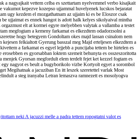
sak a nagyajkait vettem celba es szettartam nyelvemmel verbo kisajkait
nyhe vakumot kepezve kozepso ujjammal huvelyenek lucskos bejaratat
altam ugy kezdem el mozgathatnam az ujjaim ki es be Eloszor csak
be ujjaimat es ennek hangot is adott halk kelyes sikolyaival mintha
orgazmust elt at kormei egyre melyebben valytak a vallamba a testet
 alltam megfogtam a kemeny farkamat es elkezdtem odadorzsolni a
ebe szeretne hogy betegyem Gondoltam okes majd lassan csinalom nem
an kejesen felkialtott Gyerung basszal meg Majd erteljesen elkezdtem a
ivettem a farkamat es egyel lejjebb a puncijaba tettem be hirtelen es
re erosebben es gyorsabban loktem szemeit behunyta es osszeszoritotta
menjek Gyorsan megfordult elem terdelt fejet ket kezzel fogtam es
 egy nagyot es beult a bugyborikolo vizbe Kortyolt egyet a sorombol
t Megihatnak a jacuziban En itt leszek szeretettel varlak Most
s elindult a steg iranyaba Letran lemaszva ramnezett es mosolyogva
nyitottam neki A jacuzzi melle a padra tettem ropogtatni valot es