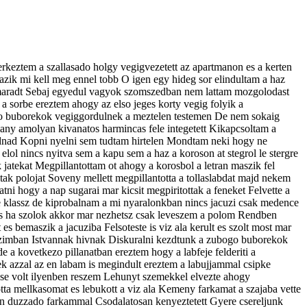
 erkeztem a szallasado holgy vegigvezetett az apartmanon es a kerten
ik mi kell meg ennel tobb O igen egy hideg sor elindultam a haz
on maradt Sebaj egyedul vagyok szomszedban nem lattam mozgolodast
a sorbe ereztem ahogy az elso jeges korty vegig folyik a
go buborekok vegiggordulnek a meztelen testemen De nem sokaig
 lany amolyan kivanatos harmincas fele integetett Kikapcsoltam a
aadnad Kopni nyelni sem tudtam hirtelen Mondtam neki hogy ne
lol nincs nyitva sem a kapu sem a haz a koroson at stegrol le stergre
atekat Megpillantottam ot ahogy a korosbol a letran maszik fel
ltak polojat Soveny mellett megpillantotta a tollaslabdat majd nekem
tni hogy a nap sugarai mar kicsit megpiritottak a feneket Felvette a
 de klassz de kiprobalnam a mi nyaralonkban nincs jacuzi csak medence
 es ha szolok akkor mar nezhetsz csak leveszem a polom Rendben
 bemaszik a jacuziba Felsoteste is viz ala kerult es szolt most mar
cuzimban Istvannak hivnak Diskuralni kezdtunk a zubogo buborekok
e a kovetkezo pillanatban ereztem hogy a labfeje felderiti a
k azzal az en labam is megindult ereztem a labujjammal csipke
 sose volt ilyenben reszem Lehunyt szemekkel elvezte ahogy
otta mellkasomat es lebukott a viz ala Kemeny farkamat a szajaba vette
zzon duzzado farkammal Csodalatosan kenyeztetett Gyere csereljunk