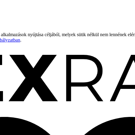
 alkalmazások nyújtása céljából, melyek sütik nélkül nem lennének elé
bályzatban
.