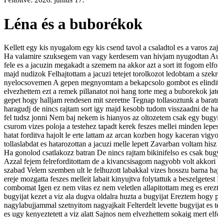
Léna és a buborékok
Kellett egy kis nyugalom egy kis csend tavol a csaladtol es a varos z
Ha valamire szuksegem van vagy kerdesem van hivjam nyugodtan Autob
fele es a jacuzin megakadt a szemem na akkor azt a sort itt fogom e
majd nudizok Felhajtottam a jacuzi tetejet torolkozot ledobtam a szek
nyelocsovemen A gepen megnyomtam a bekapcsolo gombot es elinditot
elvezhettem ezt a remek pillanatot noi hang torte meg a buborekok jat
gepet hogy halljam rendesen mit szeretne Tegnap tollasoztunk a bara
haragudj de nincs rajtam sort igy majd kesobb tudom visszaadni de ha
fel tudsz jonni Nem baj nekem is hianyos az oltozetem csak egy bugy
csurom vizes poloja a testehez tapadt kerek feszes mellei minden lepe
hatat forditva hajolt le erte lattam az arcan kozben hogy kaceran vigy
tollaslabdat es hatarozottan a jacuzi melle lepett Zavarban voltam hi
Ha gonolod csatlakozz batran De nincs rajtam bikinifelso es csak b
Azzal fejem felreforditottam de a kivancsisagom nagyobb volt akkori b
szabad Velem szemben ult le felhuzott labakkal vizes hosszu barna 
ereje mozgatta feszes melleit labait kinyujtva folytattuk a beszelgete
combomat Igen ez nem vitas ez nem veletlen allapitottam meg es erez
bugyijat kezet a viz ala dugva oldalra huzta a bugyijat Ereztem hogy 
nagylabujjammal szetnyitom nagyajkait Felterdelt levette bugyijat es 
es ugy kenyeztetett a viz alatt Sajnos nem elvezhettem sokaig mert e