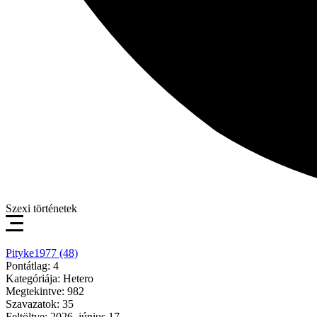
Szexi történetek
Pityke1977 (48)
Pontátlag: 4
Kategóriája: Hetero
Megtekintve: 982
Szavazatok: 35
Feltöltve: 2026. június 17.