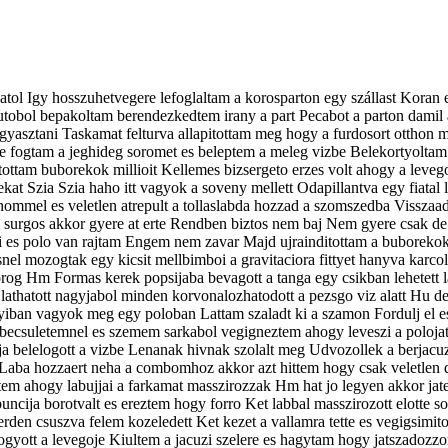
ajatol Igy hosszuhetvegere lefoglaltam a korosparton egy szállast Koran
ol bepakoltam berendezkedtem irany a part Pecabot a parton damil az
lfogyasztani Taskamat felturva allapitottam meg hogy a furdosort otth
re fogtam a jeghideg soromet es beleptem a meleg vizbe Belekortyoltam 
tam buborekok millioit Kellemes bizsergeto erzes volt ahogy a leve
ekat Szia Szia haho itt vagyok a soveny mellett Odapillantva egy fiatal
tnommel es veletlen atrepult a tollaslabda hozzad a szomszedba Vissz
 surgos akkor gyere at erte Rendben biztos nem baj Nem gyere csak de e
i es polo van rajtam Engem nem zavar Majd ujrainditottam a buborekok j
snel mozogtak egy kicsit mellbimboi a gravitaciora fittyet hanyva karco
orog Hm Formas kerek popsijaba bevagott a tanga egy csikban lehetett la
sz lathatott nagyjabol minden korvonalozhatodott a pezsgo viz alatt Hu
ugyiban vagyok meg egy poloban Lattam szaladt ki a szamon Fordulj el
ecsuletemnel es szemem sarkabol vegigneztem ahogy leveszi a polojat es
haja belelogott a vizbe Lenanak hivnak szolalt meg Udvozollek a berja
st Laba hozzaert neha a combomhoz akkor azt hittem hogy csak veletlen d
tem ahogy labujjai a farkamat masszirozzak Hm hat jo legyen akkor jate
puncija borotvalt es ereztem hogy forro Ket labbal masszirozott elotte
terden csuszva felem kozeledett Ket kezet a vallamra tette es vegigsimit
lfogyott a levegoje Kiultem a jacuzi szelere es hagytam hogy jatszado