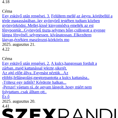
4.18
Cérna
Egy esküvő után rengései. 3.
Felültem mellé,az ágyra..körübellül a
térde magasságában..így gyönyörű testében tudtam közben
gyönyörködni..Mellei,kissé kinyomódva emelték az est
fénypontját...Gyönyörű tiszta,selymes bőre,csillogott a gyenge
lámpa fényénél..selymessen. kívánatossan..Elkezdtem
lágyan,érzékien maszírozni,körkörös mo
2025. augusztus 21.
4.22
Cérna
Egy esküvő után rengései. 2.
A kulcs,hangossan fordult a
zárban..majd kattanással jelezte,sikerét.
Az ajtó előtt állva..Egymást néztük...Az
elöbbi,fellángolást,megtorpantotta a kulcs kattanása..
-Töltesz egy üdítőt? Kérdezte halkan...
-Persze! vágtam rá..de agyam lángolt..hogy miért nem
folytattam..csak álltam ott..
És ő
2025. augusztus 20.
4.41