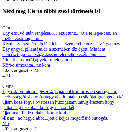
Nézd meg Cérna többi szexi történetét is!
Cérna
Egy esküvő után rengései.6.
Feküdtünk....Ő a fellegekben..én
mellette..simogattam..
Kezdett vissza térni belé a lélek . Szemembe nézett..Vágyakozva.
Egy angyal pillantása,de a szemében tűz égett..Mindent
elemésztő,pokoli vágy..lassan felemelte kezét.. épp csak
érintett..hasamtól,ágyékom felé tartott.
Körbe símogatta..Az kem
2025. augusztus 23.
4.71
Cérna
Egy esküvő utó rengései. 4.
Ujjaimal körkörössen simogattam
nedvességtől sikamlós nagy ajkait..majd a csiklóját,gyengéden két
újjam közé fogva,óvatossan huzogattam..amíg éreztem hogy
pattanásig feszül..akkor ugyanazon két
újjammal..fel,le,oldalra..körbe körbe...
-Ez az ..ne hagyd abba...jött a kéjjes megerősítő suttogás.
Mu
2025. augusztus 21.