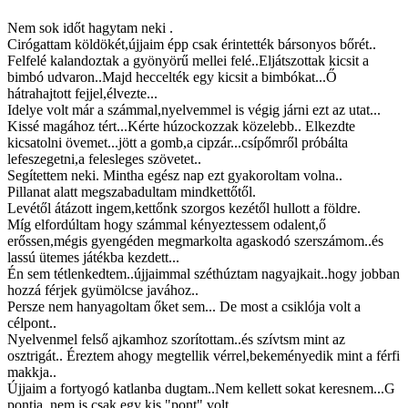
Nem sok időt hagytam neki .
Cirógattam köldökét,újjaim épp csak érintették bársonyos bőrét..
Felfelé kalandoztak a gyönyörű mellei felé..Eljátszottak kicsit a
bimbó udvaron..Majd heccelték egy kicsit a bimbókat...Ő
hátrahajtott fejjel,élvezte...
Idelye volt már a számmal,nyelvemmel is végig járni ezt az utat...
Kissé magához tért...Kérte húzockozzak közelebb.. Elkezdte
kicsatolni övemet...jött a gomb,a cipzár...csípőmről próbálta
lefeszegetni,a felesleges szövetet..
Segítettem neki. Mintha egész nap ezt gyakoroltam volna..
Pillanat alatt megszabadultam mindkettőtől.
Levétől átázott ingem,kettőnk szorgos kezétől hullott a földre.
Míg elfordúltam hogy számmal kényeztessem odalent,ő
erőssen,mégis gyengéden megmarkolta agaskodó szerszámom..és
lassú ütemes játékba kezdett...
Én sem tétlenkedtem..újjaimmal széthúztam nagyajkait..hogy jobban
hozzá férjek gyümölcse javához..
Persze nem hanyagoltam őket sem... De most a csiklója volt a
célpont..
Nyelvenmel felső ajkamhoz szorítottam..és szívtsm mint az
osztrigát.. Éreztem ahogy megtellik vérrel,bekeményedik mint a férfi
makkja..
Újjaim a fortyogó katlanba dugtam..Nem kellett sokat keresnem...G
pontja..nem is csak egy kis "pont" volt...