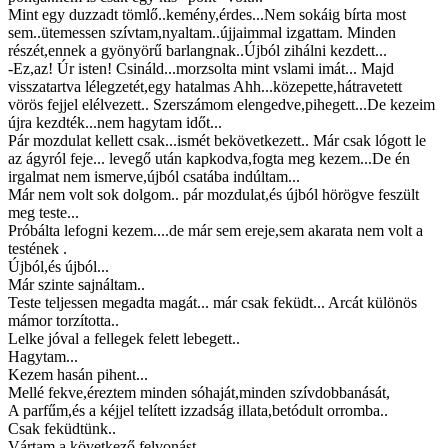
Mint egy duzzadt tömlő..kemény,érdes...Nem sokáig bírta most
sem..ütemessen szívtam,nyaltam..újjaimmal izgattam. Minden
részét,ennek a gyönyörű barlangnak..Újból zihálni kezdett...
-Ez,az! Úr isten! Csináld...morzsolta mint vslami imát... Majd
visszatartva lélegzetét,egy hatalmas Ahh...közepette,hátravetett
vörös fejjel elélvezett.. Szerszámom elengedve,pihegett...De kezeim
újra kezdték...nem hagytam időt...
Pár mozdulat kellett csak...ismét bekövetkezett.. Már csak lógott le
az ágyról feje... levegő után kapkodva,fogta meg kezem...De én
irgalmat nem ismerve,újból csatába indúltam...
Már nem volt sok dolgom.. pár mozdulat,és újból hörögve feszült
meg teste...
Próbálta lefogni kezem....de már sem ereje,sem akarata nem volt a
testének .
Újból,és újból...
Már szinte sajnáltam..
Teste teljessen megadta magát... már csak feküdt... Arcát különös
mámor torzította..
Lelke jóval a fellegek felett lebegett..
Hagytam...
Kezem hasán pihent...
Mellé fekve,éreztem minden sóhaját,minden szívdobbanását,
A parfűm,és a kéjjel telített izzadság illata,betódult orromba..
Csak feküdtünk..
Vártam a következő felvonást.