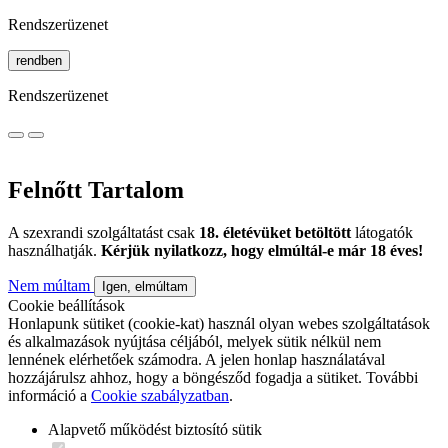
Rendszerüzenet
rendben
Rendszerüzenet
Felnőtt Tartalom
A szexrandi szolgáltatást csak
18. életévüket betöltött
látogatók
használhatják.
Kérjük nyilatkozz, hogy elmúltál-e már 18 éves!
Nem múltam
Igen, elmúltam
Cookie beállítások
Honlapunk sütiket (cookie-kat) használ olyan webes szolgáltatások
és alkalmazások nyújtása céljából, melyek sütik nélkül nem
lennének elérhetőek számodra. A jelen honlap használatával
hozzájárulsz ahhoz, hogy a böngésződ fogadja a sütiket. További
információ a
Cookie szabályzatban
.
Alapvető működést biztosító sütik